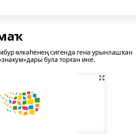
ймаҡ
ымбур өлкәһенең сигендә генә урынлашҡан
«знакум»дары була торған ине.