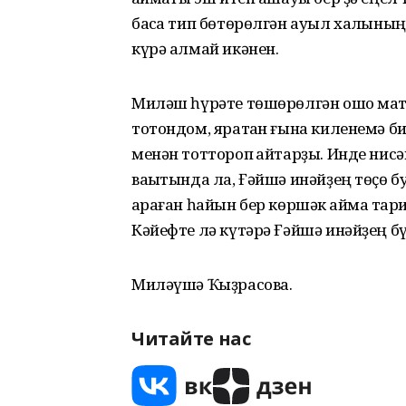
баҡса тип бөтөрөлгән ауыл халҡының
күрә алмай икәнен.
Миләш һүрәте төшөрөлгән ошо мату
тотондом, яратҡан ғына киленемә б
менән тоттороп ҡайтарҙы. Инде нис
ваҡытында ла, Ғәйшә инәйҙең төҫө б
ҡараған һайын бер көршәк ҡаймаҡ та
Кәйефте лә күтәрә Ғәйшә инәйҙең бү
Миләүшә Ҡыҙрасова.
Читайте нас