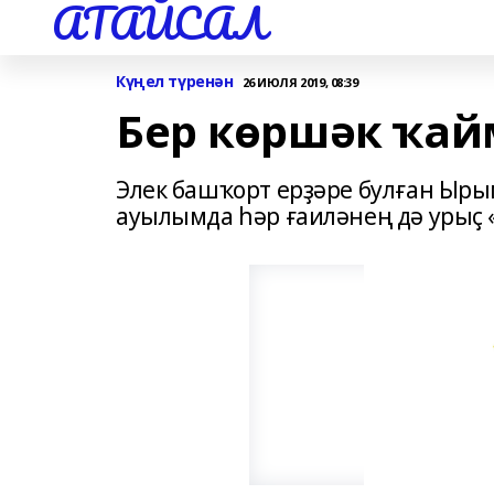
АТАЙСАЛ
Күңел түренән
26 ИЮЛЯ 2019, 08:39
Бер көршәк ҡа
Элек башҡорт ерҙәре булған Ыр
ауылымда һәр ғаиләнең дә урыҫ 