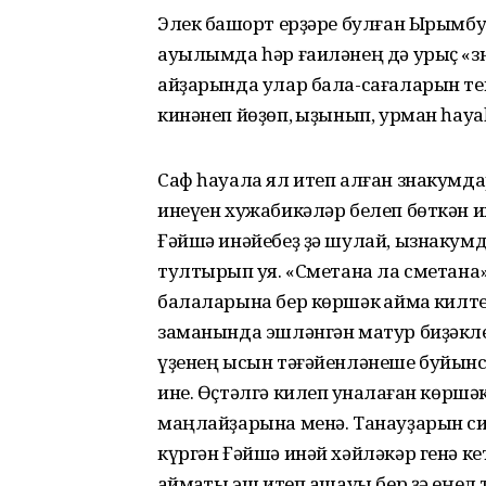
Элек башҡорт ерҙәре булған Ырымбу
ауылымда һәр ғаиләнең дә урыҫ «зн
айҙарында улар бала-сағаларын те
кинәнеп йөҙөп, ҡыҙынып, урман һауа
Саф һауала ял итеп алған знакумд
инеүен хужабикәләр белеп бөткән и
Ғәйшә инәйебеҙ ҙә шулай, ызнакумда
тултырып ҡуя. «Сметана ла сметана
балаларына бер көршәк ҡаймаҡ килт
заманында эшләнгән матур биҙәкле
үҙенең ысын тәғәйенләнеше буйынса т
ине. Өҫтәлгә килеп ҡунаҡлаған көршә
маңлайҙарына менә. Танауҙарын си
күргән Ғәйшә инәй хәйләкәр генә ке
ҡаймаҡты эш итеп ашауы бер ҙә еңел 