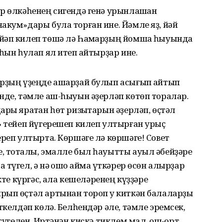
р өлкәһенең сигендә генә урынлашҡан
акум»дары була торған ине. Йәмле яҙ, йәй
йәп килеп төшә лә Һаҡмарҙың йомшаҡ һыуында
һын һулап ял итеп ҡайтырҙар ине.
арҙың үҙеңде ашарҙай булып асығып ҡайтып
нде, тәмле аш-һыуын әҙерләп көтөп торалар.
ры яратҡан һөт ризыҡтарын әҙерләп, өҫтәл
» тейеп йүгерешеп килеп ултырған урыҫ
ереп ултырта. Көршәге лә көршәге! Совет
, тотҡалы, эмалле был һауытты ауыл әбейҙәре
үгел, ә нәҡ ошо ҡаймаҡ үткәрер өсөн алырҙар
кте күргәс, ҡала кешеләренең күҙҙәре
рып өҫтәл артынан тороп уҡ киткән балаларҙы
ткелдәп көлә. Белһендәр әле, тәмле эремсек,
түгелен. Иртәнән кискә тиклем мал, ҡош-ҡорт,