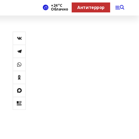
+24 °С
Антитеррор
Облачно