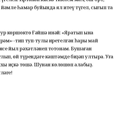
 йәмле Һаҡмар буйында ял итеү түгел, сығып та
р көршөктө Ғәйшә инәй: «Яратып ҡына
ирәм»--тип туп-тулы иретелгән һары май
әнсе йыл рәхәтләнеп тотонам. Бушаған
улып, өй түрендәге кәштәмде биҙәп ултыра. Уға
рихы иҫкә төшә. Шунан көлөшөп алабыҙ.
ләге!