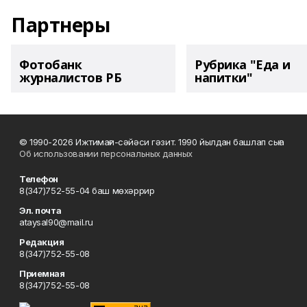
Партнеры
Фотобанк
Рубрика "Еда и
журналистов РБ
напитки"
© 1990-2026 Ижтимағи-сәйәси гәзит. 1990 йылдан башлап сыға
Об использовании персональных данных
Телефон
8(347)752-55-04 баш мөхәррир
Эл. почта
ataysal90@mail.ru
Редакция
8(347)752-55-08
Приемная
8(347)752-55-08