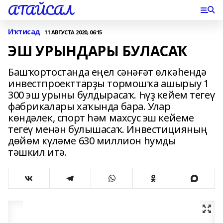
АТАЙСАЛ
Иҡтисад
11 АВГУСТА 2020, 06:15
ЭШ УРЫНДАРЫ БУЛАСАҠ
Башҡортостанда еңел сәнәғәт өлкәһендә
инвестпроекттарҙы тормошҡа ашырыу 1
300 эш урыны булдырасаҡ. Һүҙ кейем тегеү
фабрикалары хаҡында бара. Улар
көндәлек, спорт һәм махсус эш кейеме
тегеү менән булышасаҡ. Инвестицияның
дөйөм күләме 630 миллион һумды
тәшкил итә.