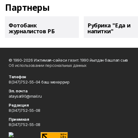
Партнеры
Фотобанк
Рубрика "Еда и
журналистов РБ
напитки"
© 1990-2026 Ижтимағи-сәйәси гәзит. 1990 йылдан башлап сыға
Об использовании персональных данных
Телефон
8(347)752-55-04 баш мөхәррир
Эл. почта
ataysal90@mail.ru
Редакция
8(347)752-55-08
Приемная
8(347)752-55-08