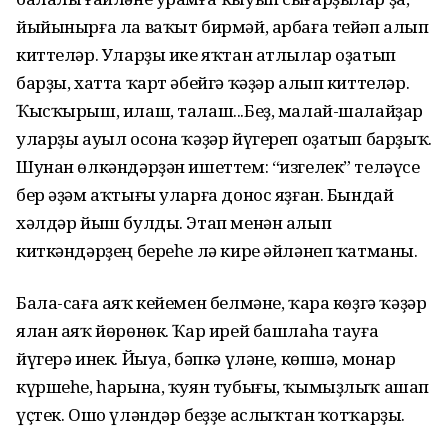
йыйынырға ла ваҡыт бирмәй, арбаға тейәп алып
киттеләр. Уларҙы ике яҡтан атлылар оҙатып
барҙы, хатта ҡарт әбейгә ҡәҙәр алып киттеләр.
Ҡысҡырыш, илаш, талаш...Беҙ, малай-шалайҙар
уларҙы ауыл осона ҡәҙәр йүгереп оҙатып барҙыҡ.
Шунан өлкәндәрҙән ишеттем: “изгелек” теләүсе
бер әҙәм аҡтығы уларға донос яҙған. Бындай
хәлдәр йыш булды. Этап менән алып
киткәндәрҙең береһе лә кире әйләнеп ҡатманы.
Бала-саға аяҡ кейемен белмәне, ҡара көҙгә ҡәҙәр
ялан аяҡ йөрөнөк. Ҡар ирей башлаһа тауға
йүгерә инек. Йыуа, бәпкә үләне, көпшә, монар
күршеһе, һарына, ҡуян тубығы, ҡымыҙлыҡ ашап
үҫтек. Ошо үләндәр беҙҙе аслыҡтан ҡотҡарҙы.