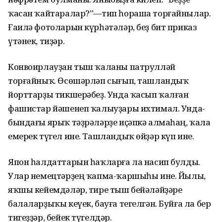
ҡасан ҡайтаралар?”—тип һораша торғайнылар.
Ғаилә фотоларын күрһәтәләр, беҙ бит приказ
үтәнек, тиҙәр.
Конвоирлауҙан тыш ҡаланы патрулләй
торғайныҡ. Өсөшәрләп сығып, ташландыҡ
йорттарҙы тикшерәбеҙ. Унда ҡасып ҡалған
фашистар йәшенеп ҡалыуҙары ихтимал. Унда-
бындағы ярыҡ тәҙрәләрҙе иҫәпкә алмаһаң, ҡала
емерек түгел ине. Ташландыҡ өйҙәр күп ине.
Япон һалдаттарын һаҡларға ла насип булды.
Улар немецтәрҙең ҡапма-ҡаршыһы ине. Йылы,
яҡшы кейемдәләр, тире тыш бейәләйҙәре
балаларҙыҡы кеүек, бауға тегелгән. Буйға ла бер
тигеҙҙәр, бейек түгелдәр.