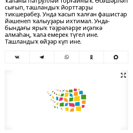
ҡаланы патрулләй торғайныҡ. Өсөшәрләп
сығып, ташландыҡ йорттарҙы
тикшерәбеҙ. Унда ҡасып ҡалған фашистар
йәшенеп ҡалыуҙары ихтимал. Унда-
бындағы ярыҡ тәҙрәләрҙе иҫәпкә
алмаһаң, ҡала емерек түгел ине.
Ташландыҡ өйҙәр күп ине.