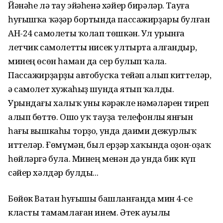
Йәнәһе лә тау эйәһенә хәйер бирәләр. Тауға
һуғышҡа ҡәҙәр бортында пассажирҙары булған
АН-24 самолеты ҡолап төшкән. Ул урынға
летчик самолетты нисек ултырта алғандыр,
минең өсөн һаман да сер булып ҡала.
Пассажирҙарҙы автобусҡа тейәп алып киттеләр,
ә самолет хужаһыҙ шунда ятып ҡалды.
Урындағы халыҡ уны кәрәкле нәмәләрен тиреп
алып бөттө. Ошо уҡ тауҙа телефонлы янғын
һағы вышкаһы торҙо, унда даими дежурлыҡ
иттеләр. Ғөмүмән, был ерҙәр хаҡында оҙон-оҙаҡ
һөйләргә була. Минең менән дә унда бик күп
сәйер хәлдәр булды...
Бөйөк Ватан һуғышы башланғанда мин 4-се
класты тамамлаған инем. Әтек ауылы