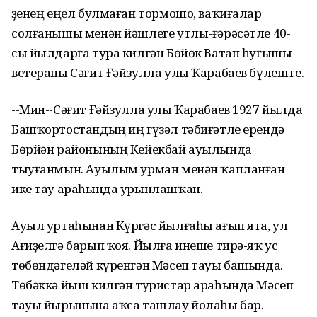
Үҙенең еңел булмаған тормошо, ваҡиғалар
солғанышы менән йәшлеге утлы-ғәрәсәтле 40-
сы йылдарға тура килгән Бөйөк Ватан һуғышы
ветераны Сәғит Ғәйзулла улы Ҡарабаев бүлеште.
--Мин--Сәғит Ғәйзулла улы Ҡарабаев 1927 йылда
Башҡортостандың иң гүзәл тәбиғәтле ерендә
Бөрйән районының Кейекбай ауылында
тыуғанмын. Ауылым урман менән ҡапланған
ике тау араһында урынлашҡан.
Ауыл уртаһынан Күргәс йылғаһы ағып ята, ул
Ағиҙелгә барып ҡоя. Йылға инеше тирә-яҡ ус
төбөндәгеләй күренгән Мәсеп тауы башында.
Төбәккә йыш килгән туристар араһында Мәсеп
тауы йырынына аҡса ташлау йолаһы бар.