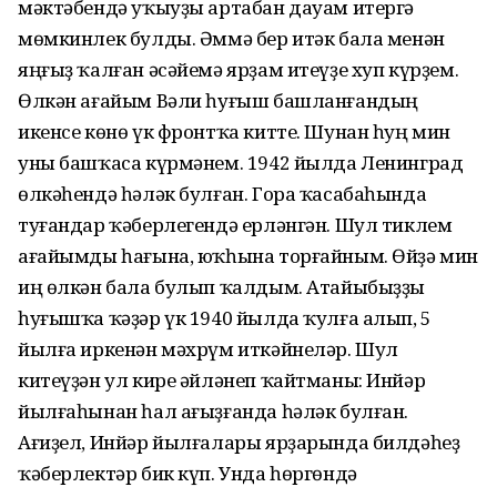
мәктәбендә уҡыуҙы артабан дауам итергә
мөмкинлек булды. Әммә бер итәк бала менән
яңғыҙ ҡалған әсәйемә ярҙам итеүҙе хуп күрҙем.
Өлкән ағайым Вәли һуғыш башланғандың
икенсе көнө үк фронтҡа китте. Шунан һуң мин
уны башҡаса күрмәнем. 1942 йылда Ленинград
өлкәһендә һәләк булған. Гора ҡасабаһында
туғандар ҡәберлегендә ерләнгән. Шул тиклем
ағайымды һағына, юҡһына торғайным. Өйҙә мин
иң өлкән бала булып ҡалдым. Атайыбыҙҙы
һуғышҡа ҡәҙәр үк 1940 йылда ҡулға алып, 5
йылға иркенән мәхрүм иткәйнеләр. Шул
китеүҙән ул кире әйләнеп ҡайтманы: Инйәр
йылғаһынан һал ағыҙғанда һәләк булған.
Ағиҙел, Инйәр йылғалары ярҙарында билдәһеҙ
ҡәберлектәр бик күп. Унда һөргөндә