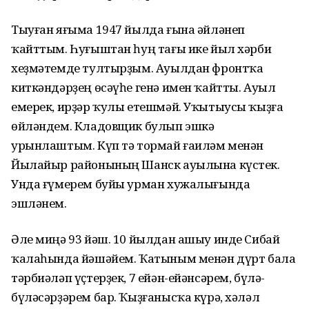
Тыуған яғыма 1947 йылда ғына әйләнеп
ҡайттым. Һуғыштан һуң тағы ике йыл хәрби
хеҙмәтемде тултырҙым. Ауылдан фронтҡа
киткәндәрҙең өсәүһе генә имен ҡайтты. Ауыл
емерек, ирҙәр ҡулы етешмәй. Уҡытыусы ҡыҙға
өйләндем. Кладовщик булып эшкә
урынлаштым. Күп тә тормай ғаиләм менән
Йылайыр районының Шанск ауылына күстек.
Унда ғүмерем буйы урман хужалығында
эшләнем.
Әле миңә 93 йәш. 10 йылдан ашыу инде Сибай
ҡалаһында йәшәйем. Ҡатыным менән дүрт бала
тәрбиәләп үҫтерҙек, 7 ейән-ейәнсәрем, бүлә-
бүләсәрҙәрем бар. Ҡыҙғанысҡа күрә, хәләл