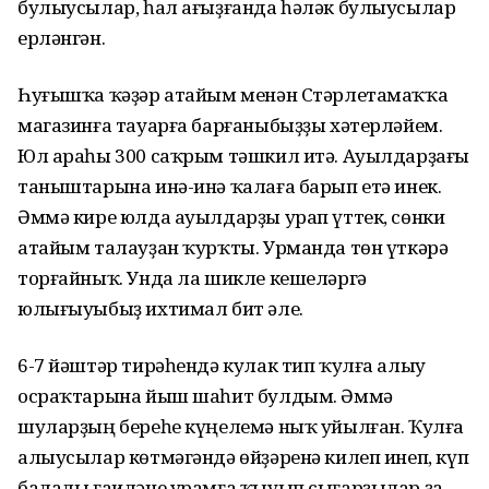
булыусылар, һал ағыҙғанда һәләк булыусылар
ерләнгән.
Һуғышҡа ҡәҙәр атайым менән Стәрлетамаҡҡа
магазинға тауарға барғаныбыҙҙы хәтерләйем.
Юл араһы 300 саҡрым тәшкил итә. Ауылдарҙағы
таныштарына инә-инә ҡалаға барып етә инек.
Әммә кире юлда ауылдарҙы урап үттек, сөнки
атайым талауҙан ҡурҡты. Урманда төн үткәрә
торғайныҡ. Унда ла шикле кешеләргә
юлығыуыбыҙ ихтимал бит әле.
6-7 йәштәр тирәһендә кулак тип ҡулға алыу
осраҡтарына йыш шаһит булдым. Әммә
шуларҙың береһе күңелемә ныҡ уйылған. Ҡулға
алыусылар көтмәгәндә өйҙәренә килеп инеп, күп
балалы ғаиләне урамға ҡыуып сығарҙылар ҙа,