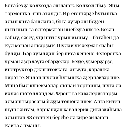
Бөтәбеҙ ҙә колхозда эшләнек. Колхозыбыҙ “Яңы
тормошҡа”тип аталды. Ир-егеттәрҙе һуғышҡа
алып китә башлағас, бөтә ауыр эш беҙҙең
нығынып та өлгөрмәгән иңебеҙгә күсте. Бесән
сабыу, сәсеү, уңышты урып йыйыу—бөтәһен дә
ҡул менән атҡарҙыҡ. Шулай уҡ хеҙмәт язаһы
булды. Һәр ауылдан бер нисә кешене Белоретҡа
урман әҙерләүгә ебәрҙеләр. Беҙҙе, үҫмерҙәрҙе,
инструктор джигитовкаға, атыуға, көрәшкә
өйрәтте. Яйлап шулай һуғышҡа әҙерләйҙәр ине.
Миңә был күнекмәләр оҡшай торғайны, шуға ла
ихлас шөғөлләндем. Фронтта кавалеристарҙы
алмаштырасағыбыҙҙы төшөнә инек. Алға китеп
шуны әйтәм, Бөрйәндән кавалерия дивизияһына
алынған 98 егеттең береһе лә кире әйләнеп
ҡайта алманы.