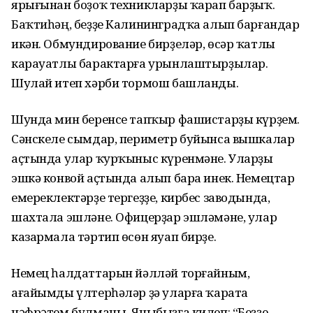
ярығынан боҙоҡ техникларҙы ҡарап барҙыҡ.
Баҡтиһәң, беҙҙе Калининградҡа алып барғандар
икән. Обмундирование бирҙеләр, өсәр ҡатлы
карауатлы барактарға урынлаштырҙылар.
Шулай итеп хәрби тормош башланды.
Шунда мин беренсе тапҡыр фашистарҙы күрҙем.
Сәнскеле сымдар, периметр буйынса вышкалар
аҫтында улар ҡурҡыныс күренмәне. Уларҙы
эшкә конвой аҫтында алып бара инек. Немецтар
емереклектәрҙе тергеҙҙе, кирбес заводында,
шахтала эшләне. Офицерҙар эшләмәне, улар
казармала тәртип өсөн яуап бирҙе.
Немец һалдаттарын йәлләй торғайным,
ағайымды үлтерһәләр ҙә уларға ҡарата
нәфрәтем булманы. Яныбыҙға килеп: “Беҙҙе