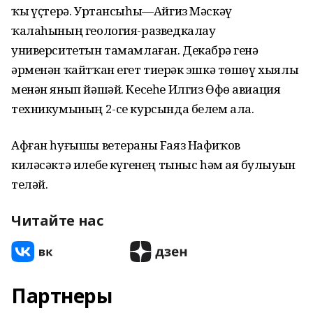
ҡыҙ үҫтерә. Уртансыһы—Айгиз Мәскәү
ҡалаһының геология-разведкалау
университетын тамамлаған. Декабрҙә генә
әрменән ҡайтҡан егет тиҙерәк эшкә төшөү хыялы
менән янып йәшәй. Кесеһе Илгиз Өфө авиация
техникумының 2-се курсында белем ала.
Афған һуғышы ветераны Fаяз Нафиҡов
киләсәктә илебеҙ күгенең тыныс һәм аяҙ булыуын
теләй.
Читайте нас
Партнеры