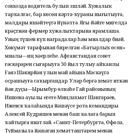
совхозда водитель булып эшләй. Хужалыҡ
тарҡалғас, бар көсөн кәртә-ҡураны нығытыуға,
малдарҙы ишәйтеүгә йүнәлтә. Яҙғы-йәйге миҙгелдә
крәҫтиән-фермер хужалыҡтарына ярҙамлаша.
Уның түшен күп наградалар һәм миҙалдар биҙәй.
Хөкүмәт тарафынан бирелгән «Батырлыҡ өсөн»
миҙалы—иң ҡәҙерлеһе. Афғанстандан совет
ғәскәрҙәрен сығарыуға 30 йыл тулыу айҡанлы
Fаяз Шәкирйән улын май айына Мәскәүгә
осрашыуға саҡырғандар. Улар бергә хеҙмәт иткән
йән дуҫы—Ырымбур өлкәһе Гай районының
Ишкенә ауылы егете Миңләхмәт Шәнгәрәев,
Ижевск ҡалаһында йәшәүсе рота командиры
Алексей Кудряшев менән баш ҡалаға барып
ҡайтырға ниәтләй. «Санкт-Петербургта, Өфөлә,
Туймазыла йәшәгән хеҙмәттәштәрем менән