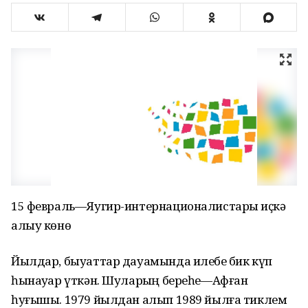
15 февраль—Яугир-интернационалистарҙы иҫкә
алыу көнө
Йылдар, быуаттар дауамында илебеҙ бик күп
һынауҙар үткән. Шуларҙың береһе—Афған
һуғышы. 1979 йылдан алып 1989 йылға тиклем