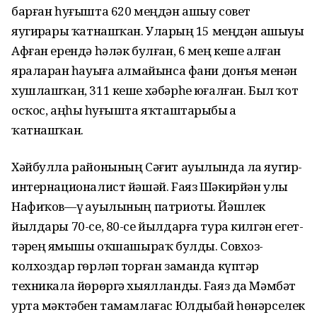
барған һуғышта 620 меңдән ашыу совет
яугирҙары ҡатнашҡан. Уларҙың 15 меңдән ашыуы
Афған ерендә һәләк булған, 6 мең кеше алған
яраларҙан һауыға алмайынса фани донъя менән
хушлашҡан, 311 кеше хәбәрһеҙ юғалған. Был ҡот
осҡос, аңһыҙ һуғышта яҡташтарыбыҙ ҙа
ҡатнашҡан.
Хәйбулла районының Сәғит ауылында ла яугир-
интернационалист йәшәй. Fаяз Шәкирйән улы
Нафиҡов—үҙ ауылының патриоты. Йәшлек
йылдары 70-се, 80-се йылдарға тура килгән егет-
тәрҙең яҙмышы оҡшашыраҡ булды. Совхоз-
колхоздар гөрләп торған заманда күптәр
техникала йөрөргә хыялланды. Fаяз да Мәмбәт
урта мәктәбен тамамлағас Юлдыбай һөнәрселек