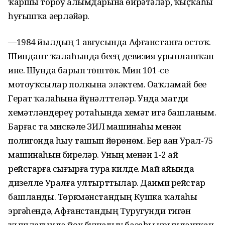
ҡаршы тороу алымдарына өйрәтәләр, ҡыҫҡаһы
һуғышҡа әҙерләйҙәр.
—1984 йылдың 1 авгусында Афғанстанға остоҡ.
Шиндант ҡалаһында беҙҙең девизия урынлашҡан
ине. Шунда барып төштөк. Мин 101-се
мотоуҡсылар полкына эләктем. Оҙаҡламай беҙҙе
Герат ҡалаһына йүнәлттеләр. Унда матди
хеҙмәтләндереү ротаһында хеҙмәт итә башланым.
Барғас та мискәле ЗИЛ машинаһы менән
полигонда һыу ташып йөрөнөм. Бер аҙҙан Урал-75
машинаһын бирҙеләр. Уның менән 1-2 ай
рейстарға сығырға тура килде. Май айында
дизелле Уралға ултырттылар. Даими рейстар
башланды. Төркмәнстандың Кушка ҡалаһы
эргәһендә, Афғанстандың Туругунди тигән
ҡышлағында йөк бушатыу базаһы урынлашҡан