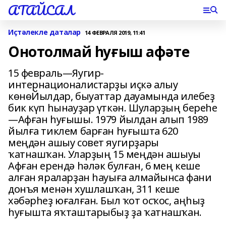
АТАЙСАЛ
Иҫтәлекле даталар
14 ФЕВРАЛЯ 2019, 11:41
Онотолмай һуғыш афәте
15 февраль—Яугир-
интернационалистарҙы иҫкә алыу
көнөЙылдар, быуаттар дауамында илебеҙ
бик күп һынауҙар үткән. Шуларҙың береһе
—Афған һуғышы. 1979 йылдан алып 1989
йылға тиклем барған һуғышта 620
меңдән ашыу совет яугирҙары
ҡатнашҡан. Уларҙың 15 меңдән ашыуы
Афған ерендә һәләк булған, 6 мең кеше
алған яраларҙан һауыға алмайынса фани
донъя менән хушлашҡан, 311 кеше
хәбәрһеҙ юғалған. Был ҡот осҡос, аңһыҙ
һуғышта яҡташтарыбыҙ ҙа ҡатнашҡан.