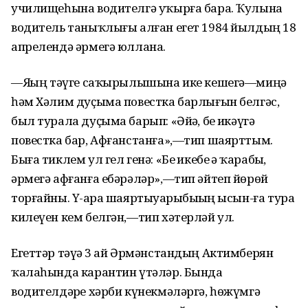
училищеһына водителгә уҡырға бара. Ҡулына
водитель таныҡлығы алған егет 1984 йылдың 18
апрелендә әрмегә юллана.
—Яҙҙың тәүге саҡырылышына ике кешегә—миңә
һәм Хәлим дуҫыма повестка барлығын белгәс,
был турала дуҫыма барып: «Әйҙә, беҙ икәүгә
повестка бар, Афғанстанға»,—тип шаярттым.
Быға тиклем ул гел генә: «Беҙ икебеҙ ҙә ҡарабыҙ,
әрмегә афғанға ебәрәләр»,—тип әйтеп йөрөй
торғайны. Үҙ-ара шаяртыуҙарыбыҙҙың ысын-ға тура
килеүен кем белгән,—тип хәтерләй ул.
Егеттәр тәүҙә 3 ай Әрмәнстандың Актимберян
ҡалаһында карантин үтәләр. Бында
водителдәрҙе хәрби күнекмәләргә, һөжүмгә