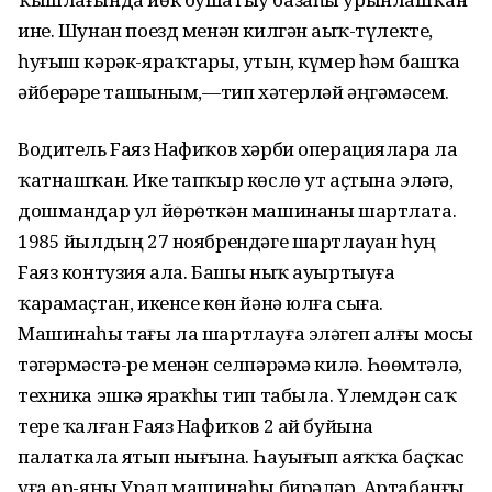
ине. Шунан поезд менән килгән аҙыҡ-түлекте,
һуғыш кәрәк-яраҡтары, утын, күмер һәм башҡа
әйберҙәрҙе ташыным,—тип хәтерләй әңгәмәсем.
Водитель Fаяз Нафиҡов хәрби операцияларҙа ла
ҡатнашҡан. Ике тапҡыр көслө ут аҫтына эләгә,
дошмандар ул йөрөткән машинаны шартлата.
1985 йылдың 27 ноябрендәге шартлауҙан һуң
Fаяз контузия ала. Башы ныҡ ауыртыуға
ҡарамаҫтан, икенсе көн йәнә юлға сыға.
Машинаһы тағы ла шартлауға эләгеп алғы мосы
тәгәрмәстә-ре менән селпәрәмә килә. Һөҙөмтәлә,
техника эшкә яраҡһыҙ тип табыла. Үлемдән саҡ
тере ҡалған Fаяз Нафиҡов 2 ай буйына
палаткала ятып нығына. Һауығып аяҡҡа баҫҡас
уға өр-яңы Урал машинаһы бирәләр. Артабанғы