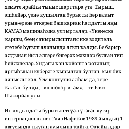
хеҙмәте ярайһы тыныс шарттарҙа үтә. Тырыш,
эшһөйәр, үҙенә ҡушылған бурысты һәр ваҡыт
урын-еренә еткереп башҡарған һалдатты яңы
КАМАЗ машинаһына ултырталар. «Үкенескә
ҡаршы, беҙҙең саҡырылыштағы ике водитель
егетебеҙ һуғыш яланында ятып ҡалды. Беҙ барыр
алдынан йыл элгәре бигерәк мәхшәр булған тип
һөйләнеләр. Ундағы ҡан ҡойошта ротаның
яртыһынан күберәге ҡырылған булған. Был бик
аяныслы хәл. Үҙем контузия алһам да, тере
ҡалғас булды, тип шөкөр итәм»,—ти Fаяз
Шәкирйән улы.
Ил алдындағы бурысын теүәл үтәгән яугир-
интернационалист Fаяз Нафиҡов 1986 йылдың 1
авгусында тыуған ауылына ҡайта. Оҙаҡ йылдар