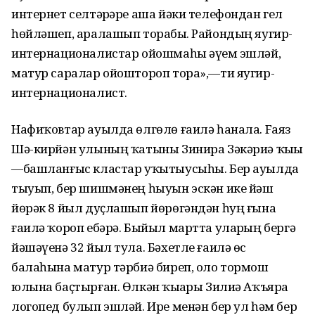
интернет селтәрҙәре аша йәки телефондан гел
һөйләшеп, аралашып торабыҙ. Райондың яугир-
интернационалистар ойошмаһы әүҙем эшләй,
матур саралар ойоштороп тора»,—ти яугир-
интернационалист.
Нафиҡовтар ауылда өлгөлө ғаилә һанала. Fаяз
Шә-кирйән улының ҡатыны Зинира Зәкәриә ҡыҙы
—башланғыс кластар уҡытыусыһы. Бер ауылда
тыуып, бер шишмәнең һыуын эскән ике йәш
йөрәк 8 йыл дуҫлашып йөрөгәндән һуң ғына
ғаилә ҡороп ебәрә. Быйыл мартта уларҙың бергә
йәшәүенә 32 йыл тула. Бәхетле ғаилә өс
балаһына матур тәрбиә биреп, оло тормош
юлына баҫтырған. Өлкән ҡыҙҙары Зилиә Аҡъярҙа
логопед булып эшләй. Ире менән бер ул һәм бер