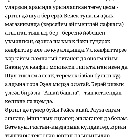
уларҙың араһында урынлашҡан тегеү цехы -
әртил дә шул бер ерҙә. Бейек тупһалы аҙыҡ
магазинында (ҡәрсәйем әйтмешләй лафкала)
һатылған тыш һыҙ, бер - береһенә йәбешеп
уҡмашҡан, оҙонса шаҡмаҡ йәки түңәрәк
кәнфиттәр әле лә күҙ алдында. Ул кәнфиттәрзе
ҡәрсәйем лампасый тигәнен дә онотмайым.
Баҡһаң ул кәнфит монпасси тип аталған икән дә.
Шул тиклем алсаҡ, теремек бабай булып күҙ
алдына тора Әҙел мырҙа олатай. Берәй ризыҡ
үлсәп бирә лә: "Ашай башла", - тип кеткелдәп
көлгәне лә иҫемдә.
Әртил дә ғүмер буйы Рәйсә апай, Рауза еңгәм
эшләне, Минһылыу еңгәнең эшләгәнен дә беләм.
Бөтә ауыл ҡатын-ҡыҙҙарына күлдәктәр, юрған
тыштары тектеләр, юрған да һырынылар.