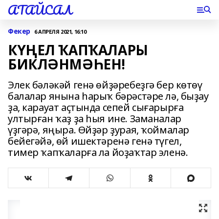
АТАЙСАЛ
Фекер
6 АПРЕЛЯ 2021, 16:10
КҮҢЕЛ ҠАПҠАЛАРЫ
БИКЛӘНМӘҺЕН!
Элек бәләкәй генә өйҙәребеҙгә бер көтөү
балалар янына һарыҡ бәрәстәре лә, быҙау
ҙа, карауат аҫтында сепей сығарырға
ултырған ҡаҙ ҙа һыя ине. Заманалар
үҙгәрә, яңыра. Өйҙәр ҙурая, ҡоймалар
бейегәйә, өй ишектәренә генә түгел,
тимер ҡапҡаларға ла йоҙаҡтар эленә.