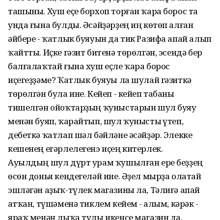
ташыны. Хуш еҫе борхоп торған ҡара борос та
унда ғына булды. Әсәйҙәрҙең иң көтөп алған
әйбере - ҡатлык буяуын да тик Разифа апай алып
ҡайтты. Иҫке гәзит битенә төрөлгән, эсендә бер
балғалаҡтай ғына хуш еҫле ҡара борос
иҫегеҙҙәме? Ҡатлык буяуы ла шулай гәзиткә
төрөлгән була ине. Кейеп - кейеп табаны
тишелгән ойоҡтарҙың ҡуныстарын шул буяу
менән буяп, ҡарайтып, шул ҡунысты һүтеп,
дебеткә ҡатлап шәл бәйләне әсәйҙәр. Элекке
кешенең егәрлелегенэ иҫең китерлек.
Ауылдың шул дүрт урам ҡушылған ере беҙҙең
өсөн донья кендегеләй ине. Әҙел мырҙа олатай
эшләгән аҙыҡ-түлек магазины ла, Тәлиғә апай
һатҡан, түшәменә тиклем кейем - һалым, кәрәк -
яраҡ менән лыҡа тулы икенсе магазин да,