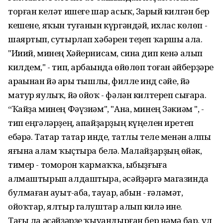
торған келәт ишеге шар асыҡ, Заһрый килгән бер
кешене, яҡын туғанын күргәндәй, ихлас көлөп -
шаяртып, сутырлап хәбәрен теҙеп ҡаршы ала.
"Ииий, минең Хәйернисам, сина дип кенә алып
килдем," - тип, арбаһында өйөлөп тоған әйберҙәре
араһынан йә һары тышлы, филле һинд сәйе, йә
матур яулыҡ, йә ойоҡ - фәлән килтереп сығара.
“Ҡайҙа минең Фәүзиәм", "Ана, минең Зәкиәм ", -
тип еңгәләрҙең, апайҙарҙың күңелен иретеп
ебәрә. Татар татар инде, татлы теле менән һалпы
яғына һалам ҡыҫтыра белә. Малайҙарҙың һөйәк,
тимер - томорон ҡармаҡҡа, һыбыҙғыға
алмаштырып алдаштыра, әсәйҙәргә магазинда
булмаған һауыт-һаба, тауар, һабын - ғәләмәт,
ойоҡтар, ялтыр галуштар алып килә ине.
Тағы ла әсәйҙәрҙе ҡыуандырған бер нәмә бар, ул