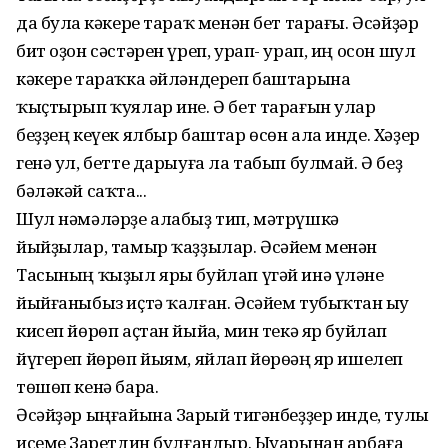
да булһа кәкере тараҡ менән бет тарағы. Әсәйҙәр
бит оҙон сәстәрен үреп, урап- урап, иң осон шул
кәкере тараҡка әйләндереп баштарына
ҡыҫтырып ҡуялар ине. Ә бет тарағын улар
беҙҙең кеүек ялбыр баштар өсөн ала инде. Хәҙер
генә ул, бетте дарыуға ла табып булмай. Ә беҙ
бәләкәй саҡта...
Шул нәмәләрҙе алабыҙ тип, мәтрүшкә
йыйҙылар, тамыр ҡаҙҙылар. Әсәйем менән
Тасының ҡыҙыл яры буйлап үгәй инә үләне
йыйғаныбыз иҫтә ҡалған. Әсәйем тубыҡтан һыу
кисеп йөрөп аҫтан йыйһа, мин текә яр буйлап
йүгереп йөрөп йыям, яйлап йөрөһәң яр ишелеп
төшөп кенә бара.
Әсәйҙәр ыңғайына Заһрый тигәнбеҙҙер инде, тулы
исеме Заһретдин булғандыр. Ыуарынан арбаға