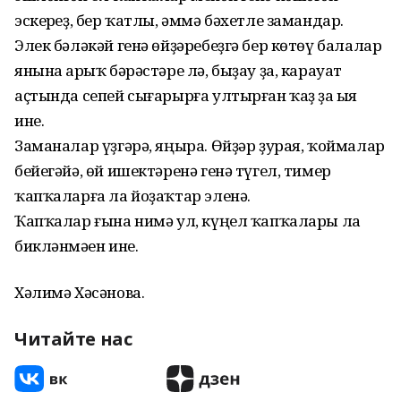
эскерһеҙ, бер ҡатлы, әммә бәхетле замандар.
Элек бәләкәй генә өйҙәребеҙгә бер көтөү балалар
янына һарыҡ бәрәстәре лә, быҙау ҙа, карауат
аҫтында сепей сығарырға ултырған ҡаҙ ҙа һыя
ине.
Заманалар үҙгәрә, яңыра. Өйҙәр ҙурая, ҡоймалар
бейегәйә, өй ишектәренә генә түгел, тимер
ҡапҡаларға ла йоҙаҡтар эленә.
Ҡапҡалар ғына нимә ул, күңел ҡапҡалары ла
бикләнмәһен ине.
Хәлимә Хәсәнова.
Читайте нас