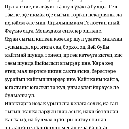
Правление, силсәуит тә шул үҙәктә булды. Гел
тәмле, эҫе икмәк еҫе сығып торған пекарняны ла
иҫләйем әле мин. Яңылышмаһам Гөлөстан инәй,
Фәүзиә еңгә, Мөнәздәхә еңгәләр эшләне.
Яҙҙан сығып киткән кәзәләр шул үҙәктә, магазин
тупһаһында, арт яҡта саң борхотоп, йәй буйы
ҡайтмай шунда тонәэп, иртән көтөүгә китеп, кис
тағы шунда йыйылып ятырҙар ине. Ҡара көҙ
етеп, мал кәртәгә ингән саҡта ғына, бәрәстәре
ҙурайып ҡайтып инерҙәр ине. Ҡайтҡаны ҡайта,
юғалғаны юғалып та ҡуя, уны эҙләп йөрөүсе лә
булманы ул.
Ишектәргә йоҙаҡ урынына келәгә селек, йә тап
тығып, ҡапҡаларҙын шар асыҡ, йәки бөтөнләй
ҡапҡаһыҙ, йә булмаһа арҡыры һайғау сөйләп
эшләнгән ел ҡапҡалар менән генә йәшәгән