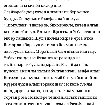
егелгән аты менән килер ине.
Әсәйҙәребеҙҙең көтөп алған тағы бер кешеһе
булды. Спокуләнт Разифа апай ине ул.
“Спокуләнт” тиһәләр ҙә, бик кәрәкле, көтөп алған
кеше ине бит ул. Әллә ҡайҙа ятҡан Үзбәкстандан
әйбер ташыны. Шул тиклем йыраҡ ергә, аҡса
йомарлап бар, күпме тауар йөкмәп, поезда,
автобуста ҡайт, Мораҡтың был яғына ҡайтыу,
Үзбәкстандан ҡайтҡанға ҡарағанда ла
ҡыйыныраҡ булғандыр әле. Ҡалай ҙа шәп,
йүнсел, аҡыллы ҡатын булған икән Разифа апай.
Бөтәһенең дә ҡулынан килмәй бит ул бындай эш.
Күҙҙең яуын алып торған шау сәскәле суҡлы
шәлдәрҙе лә, ҡара, зәңгәр ерлеккә уҡмашып
торған роза сәскәләре төшкән, яҫтыҡ тышлығы
тегә торған, сатин тауарҙарҙы ла Разифа апай