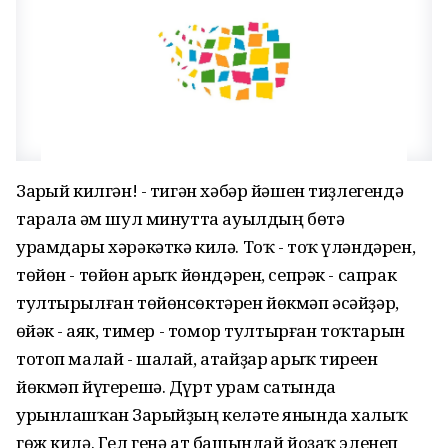
Заһрый килгән! - тигән хәбәр йәшен тиҙлегендә
тарала һәм шул минутта ауылдың бөтә
урамдары хәрәкәткә килә. Тоҡ - тоҡ үләндәрен,
төйөн - төйөн һарыҡ йөндәрен, сепрәк - сапрак
тултырылған төйөнсөктәрен йөкмәп әсәйҙәр,
һөйәк - һаяк, тимер - томор тултырған тоҡтарын
тотоп малай - шалай, атайҙар һарыҡ тиреһен
йөкмәп йүгерешә. Дүрт урам сатында
урынлашҡан Заһрыйҙың келәте янында халыҡ
гөж килә. Гел генә ат башындай йоҙаҡ эленеп