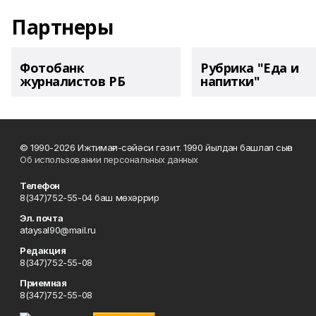
Партнеры
Фотобанк
Рубрика "Еда и
журналистов РБ
напитки"
© 1990-2026 Ижтимағи-сәйәси гәзит. 1990 йылдан башлап сыға
Об использовании персональных данных
Телефон
8(347)752-55-04 баш мөхәррир
Эл. почта
ataysal90@mail.ru
Редакция
8(347)752-55-08
Приемная
8(347)752-55-08