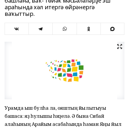
башлана, ваҡ- төйәк мәсьәләләрҙе эш
араһында хәл итергә өйрәнергә
ваҡыттыр.
Урамда ҡыш булһа ла, ҡояштың йылытыуы
башҡаса: яҙ һулышы һиҙелә. Ә бына Сибай
ҡалаһының Арҡайым ҡасабаһында һаман Яңы йыл