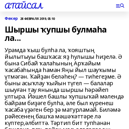
АТАЙСАЛ
Фекер
28 ФЕВРАЛЯ 2019, 05:10
Шыршы ҡупшы булмаһа
ла...
Урамда ҡыш булһа ла, ҡояштың
йылытыуы башҡаса: яҙ һулышы һиҙелә. Ә
бына Сибай ҡалаһының Арҡайым
ҡасабаһында һаман Яңы йыл шауҡымы
үтмәгән. Ҡайҙан беләһең? — тиһегеҙме. Ә
быны асыҡлау ҡыйын түгел — балалар
шыуған тау янында шыршы һәрәйеп
ултыра. Йәшел башлы ҡупшыҡай мәлендә
байрам биҙәге булһа, әле был күренеш
ҡасаба үҙәген бер ҙә матурламай. Биләмә
рәйесенең башҡа мәшәҡәттәре лә
күптер,әлбиттә. Тәртип бит тупһанан