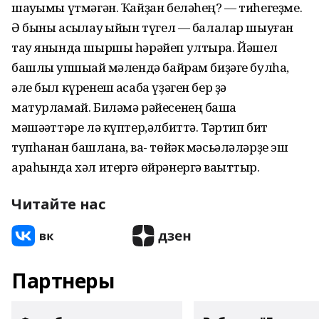
шауҡымы үтмәгән. Ҡайҙан беләһең? — тиһегеҙме.
Ә быны асыҡлау ҡыйын түгел — балалар шыуған
тау янында шыршы һәрәйеп ултыра. Йәшел
башлы ҡупшыҡай мәлендә байрам биҙәге булһа,
әле был күренеш ҡасаба үҙәген бер ҙә
матурламай. Биләмә рәйесенең башҡа
мәшәҡәттәре лә күптер,әлбиттә. Тәртип бит
тупһанан башлана, ваҡ- төйәк мәсьәләләрҙе эш
араһында хәл итергә өйрәнергә ваҡыттыр.
Читайте нас
Партнеры