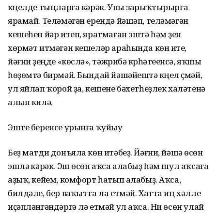
күңелде тыңларға кәрәк. Уны зарыҡтырырға
ярамай. Теләмәгән ерендә йәшәп, теләмәгән
кешеһен йәр итеп, яратмаған эштә һәм үҙен
хөрмәт итмәгән кешеләр араһында көн итеү,
йәғни үҙеңде «көсләү», тәжрибә күрһәтеүенсә, яҡшы
һөҙөмтә бирмәй. Бындай йәшәйештә күңел үҫмәй,
ул яйлап ҡорой ҙа, кешене бәхетһеҙлек халәтенә
алып килә.
Эште беренсе урынға ҡуйыу
Беҙ матди донъяла көн итәбеҙ. Йәғни, йәшәү өсөн
эшләү кәрәк. Эш өсөн аҡса алабыҙ һәм шул аҡсаға
аҙыҡ, кейем, комфорт һатып алабыҙ. Аҡса,
билдәле, бер ваҡытта ла етмәй. Хатта иң хәлле
иҫәпләнгәндәргә лә етмәй ул аҡса. Ни өсөн улай