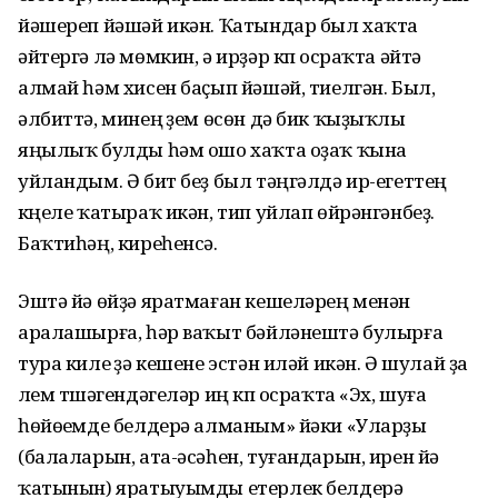
йәшереп йәшәй икән. Ҡатындар был хаҡта
әйтергә лә мөмкин, ә ирҙәр күп осраҡта әйтә
алмай һәм хисен баҫып йәшәй, тиелгән. Был,
әлбиттә, минең үҙем өсөн дә бик ҡыҙыҡлы
яңылыҡ булды һәм ошо хаҡта оҙаҡ ҡына
уйландым. Ә бит беҙ был тәңгәлдә ир-егеттең
күңеле ҡатыраҡ икән, тип уйлап өйрәнгәнбеҙ.
Баҡтиһәң, киреһенсә.
Эштә йә өйҙә яратмаған кешеләрең менән
аралашырға, һәр ваҡыт бәйләнештә булырға
тура килеү ҙә кешене эстән иләй икән. Ә шулай ҙа
үлем түшәгендәгеләр иң күп осраҡта «Эх, шуға
һөйөүемде белдерә алманым» йәки «Уларҙы
(балаларын, ата-әсәһен, туғандарын, ирен йә
ҡатынын) яратыуымды етерлек белдерә