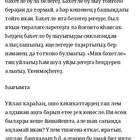
бәхетле була белегеҙ. Бәхетле булыу тойғоһо
берәүҙән дә тормай, ә һәр кешенең үҙ башындағы
тойғо икән. Бәхетле итә белегеҙ үҙегеҙҙе, был
яҡын-тирәләгеләрегеҙгә лә йоғонто яһаясаҡ.
Һеҙҙең бәхетле булыуығыҙҙы сикләгәндән
алыҫлашығыҙ, күңелегеҙҙе таҙартығыҙ, бер
нәмәнең дә тотҡоно булмағыҙ. «Мин бәхетле»
тип уйлағыҙ һәм шул уйҙы үҙегеҙгә һеңдереп
алығыҙ. Үкенмәҫһегеҙ.
Һығымта
Уйлап ҡараһаң, ошо хәҡиҡәттәрҙең тап үлем
алдынан аңға барып етеүе үҙе үк үкенесле. Ни өсөн
быларҙы кеше йәшәйештә, әле шәп сағында
аңламай икән? Үлем түшәгенә ятҡас, яратып,
эшләп, башҡарып һ.б. өлгөрөп булмай бит инде.