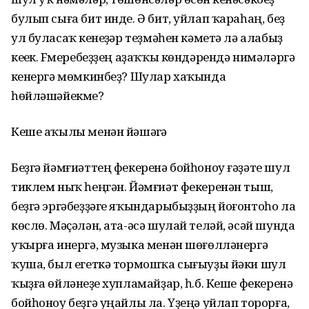
булып сыға бит инде. Ә бит, уйлап ҡараһаң, беҙ
ул буласаҡ үкенеүҙәр теҙмәһен кәметә лә алабыҙ
кеүек. Fүмеребеҙҙең аҙаҡҡы көндәрендә нимәләргә
үкенергә мөмкинбеҙ? Шулар хаҡында
һөйләшәйекме?
Кеше аҡылы менән йәшәүгә
Беҙгә йәмғиәттең фекеренә бойһоноу ғәҙәте шул
тиклем ныҡ һеңгән. Йәмғиәт фекеренән тыш,
беҙгә эргәбеҙҙәге яҡындарыбыҙҙың йоғонтоһо ла
көслө. Мәҫәлән, ата-әсә шулай теләй, әсәй шунда
уҡырға инергә, музыка менән шөғөлләнергә
ҡуша, был егеткә тормошҡа сығыуҙы йәки шул
ҡыҙға өйләнеүҙе хупламайҙар, һ.б. Кеше фекеренә
бойһоноу беҙгә уңайлы ла. Үҙеңә уйлап торорға,