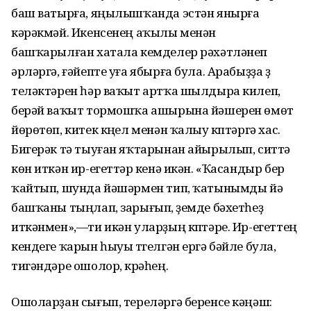
баш ватырға, яңылышҡанда эстән янырға
кәрәкмәй. Икенсенең аҡылы менән
башҡарылған хатала кемделер рәхәтләнеп
әрләргә, ғәйепте уға ябырға була. Арабыҙҙа үҙ
теләктәрен һәр ваҡыт артҡа шылдыра килеп,
берәй ваҡыт тормошҡа ашырына йәшерен өмөт
йөрөтөп, китек күңел менән ҡалыу күптәргә хас.
Бигерәк тә тыуған яҡтарынан айырылып, ситтә
көн иткән ир-егеттәр үкенә икән. «Ҡасандыр бер
ҡайтып, шунда йәшәрмен тип, ҡатынымды йә
башҡаны тыңлап, зарығып, үҙемде бәхетһеҙ
иткәнмен»,—ти икән уларҙың күптәре. Ир-егеттең
кендеге ҡарын һыуы түгелгән ергә бәйле була,
тигәндәре ошолор, күрәһең.
Ошоларҙан сығып, тереләргә беренсе кәңәш: