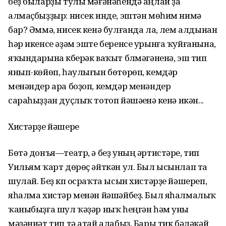
беҙ быларҙы тулы мәғәнәһендә аңлай ҙа
алмаҫбыҙҙыр: нисек инде, эштән мөһим нимә
бар? Әммә, нисек кенә булғанда ла, үлем алдынан
һәр икенсе әҙәм эште беренсе урынға ҡуйғанына,
яҡындарына күберәк ваҡыт бүлмәгәненә, эш тип
янып-көйөп, һаулығын бөтөрөп, кемдәр
менәндер ара боҙоп, кемдәр менәндер
сараһыҙҙан дуҫлыҡ тотоп йәшәүенә үкенә икән...
Хистәрҙе йәшереү
Бөтә донъя—театр, ә беҙ уның әртистәре, тип
Уильям ҡарт дөрөҫ әйткән ул. Был ысынлап та
шулай. Беҙ күп осраҡта ысын хистәрҙе йәшереп,
яһалма хистәр менән йәшәйбеҙ. Был яһалмалыҡ
ҡаныбыҙға шул ҡәҙәр ныҡ һеңгән һәм уны
мәҙәниәт тип тә атай алабыҙ. Бары тик бәләкәй