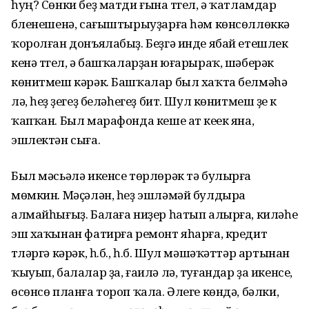
һуң? Сөнки беҙ матди ғына түгел, ә ҡатламдар
бүленешенә, сағыштырыуҙарға һәм көнсөллөккә
ҡоролған донъялабыҙ. Беҙгә инде ябай етешлек
кенә түгел, ә башҡаларҙан юғарыраҡ, шәберәк
көнитмеш кәрәк. Башҡалар был хаҡта белмәһә
лә, һеҙ үҙегеҙ беләһегеҙ бит. Шул көнитмеш үҙе үк
ҡапҡан. Был марафонда кеше ат кеүек яна,
эшлектән сыға.
Был мәсьәлә икенсе төрлөрәк тә булырға
мөмкин. Мәҫәлән, һеҙ эшләмәй булдыра
алмайһығыҙ. Балаға ниҙер һатып алырға, киләһе
эш хаҡынан фатирға ремонт яһарға, кредит
түләргә кәрәк, һ.б., һ.б. Шул мәшәҡәттәр артынан
ҡыуып, балалар ҙа, ғаилә лә, туғандар ҙа икенсе,
өсөнсө планға тороп ҡала. Әлеге көндә, бәлки,