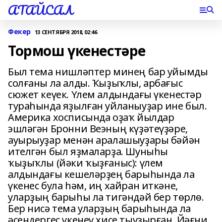
АТАЙСАЛ
Фекер
13 СЕНТЯБРЯ 2018, 02:46
Тормош үкенестәре
Был тема нишләптер минең бар уйымды
солғаны ла алды. Ҡыҙыҡлы, арбағыс
сюжет кеүек. Үлем алдындағы үкенестәр
тураһында яҙылған уйланыуҙар ине был.
Америка хосписында оҙаҡ йылдар
эшләгән Бронни Веэның күҙәтеүҙәре,
ауырыуҙар менән аралашыуҙары бәйән
ителгән был яҙмаларҙа. Шуныһы
ҡыҙыҡлы (йәки ҡыҙғаныс): үлем
алдындағы кешеләрҙең барыһында ла
үкенес була һәм, иң хайран иткәне,
уларҙың барыһы ла тигәндәй бер төрлө.
Бер нисә тема уларҙың барыһында ла
әсендергес үкенеү хисе тыуҙырған. Йәғни,