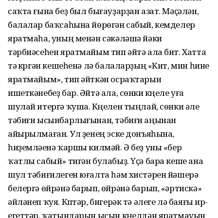
саҡта ғына беҙ был бығауҙарҙан азат. Мәҫәлән,
балалар баҡсаһына йөрөгән сабый, кемделер
яратмаһа, уның менән сәкәләшә йәки
тәрбиәсеһен яратмайым тип әйтә ала бит. Хатта
тәү күргән кешеһенә лә балаларҙың «Кит, мин һине
яратмайым», тип әйткән осраҡтарын
ишеткәнебеҙ бар. Әйтә ала, сөнки күңеле уға
шулай итергә ҡуша. Күңелен тыңлай, сөнки әле
тәбиғи ысынбарлығынан, тәбиғи аңынан
айырылмаған. Ул үҙенең эске донъяһына,
һиҙемләүенә ҡаршы килмәй. Ә беҙ уны «бер
ҡатлы сабый» тигән булабыҙ. Үҫә бара кеше ана
шул тәбиғилеген юғалта һәм хистәрен йәшерә
белергә өйрәнә барып, өйрәнә барып, «әртискә»
әйләнеп ҡуя. Күптәр, бигерәк тә әлеге лә баяғы ир-
егеттәр, ҡатындарын ысын күңелдән яратмауын