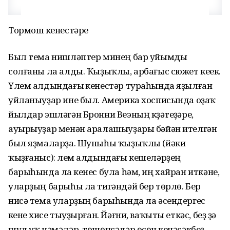
Тормош үкенестәре
Был тема нишләптер минең бар уйымды
солғаны ла алды. Ҡыҙыҡлы, арбағыс сюжет кеүек.
Үлем алдындағы үкенестәр тураһында яҙылған
уйланыуҙар ине был. Америка хосписында оҙаҡ
йылдар эшләгән Бронни Веэның күҙәтеүҙәре,
ауырыуҙар менән аралашыуҙары бәйән ителгән
был яҙмаларҙа. Шуныһы ҡыҙыҡлы (йәки
ҡыҙғаныс): үлем алдындағы кешеләрҙең
барыһында ла үкенес була һәм, иң хайран иткәне,
уларҙың барыһы ла тигәндәй бер төрлө. Бер
нисә тема уларҙың барыһында ла әсендергес
үкенеү хисе тыуҙырған. Йәғни, ваҡыты еткәс, беҙ ҙә
шул уҡ нәмәләр, төшөнсәләр өсөн үкенәсәкбеҙ