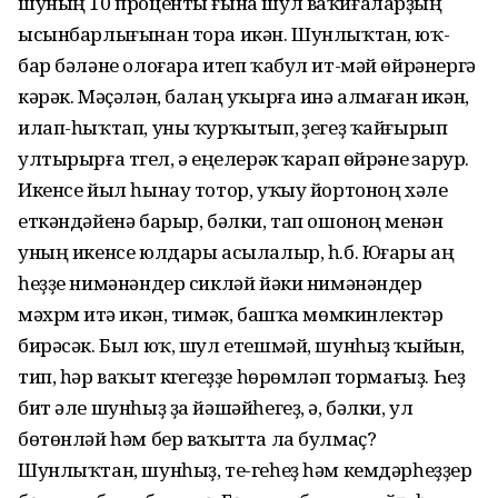
шуның 10 проценты ғына шул ваҡиғаларҙың
ысынбарлығынан тора икән. Шунлыҡтан, юҡ-
бар бәләне олоғара итеп ҡабул ит-мәй өйрәнергә
кәрәк. Мәҫәлән, балаң уҡырға инә алмаған икән,
илап-һыҡтап, уны ҡурҡытып, үҙегеҙ ҡайғырып
ултырырға түгел, ә еңелерәк ҡарап өйрәнеү зарур.
Икенсе йыл һынау тотор, уҡыу йортоноң хәле
еткәндәйенә барыр, бәлки, тап ошоноң менән
уның икенсе юлдары асылалыр, һ.б. Юғары аң
һеҙҙе нимәнәндер сикләй йәки нимәнәндер
мәхрүм итә икән, тимәк, башҡа мөмкинлектәр
бирәсәк. Был юҡ, шул етешмәй, шунһыҙ ҡыйын,
тип, һәр ваҡыт күгегеҙҙе һөрөмләп тормағыҙ. Һеҙ
бит әле шунһыҙ ҙа йәшәйһегеҙ, ә, бәлки, ул
бөтөнләй һәм бер ваҡытта ла булмаҫ?
Шунлыҡтан, шунһыҙ, те-геһеҙ һәм кемдәрһеҙҙер