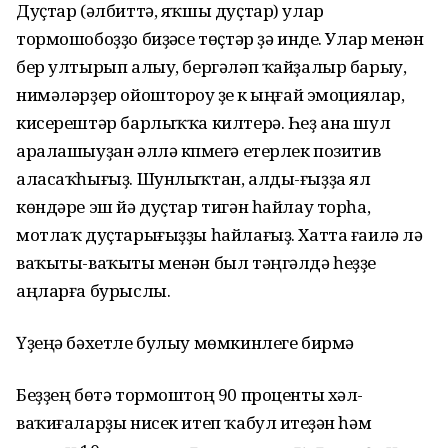
Дуҫтар (әлбиттә, яҡшы дуҫтар) улар
тормошобоҙҙо биҙәүсе төҫтәр ҙә инде. Улар менән
бер ултырып алыу, бергәләп ҡайҙалыр барыу,
нимәләрҙер ойоштороу үҙе үк ыңғай эмоциялар,
кисерештәр барлыҡҡа килтерә. Һеҙ ана шул
аралашыуҙан әллә күпмегә етерлек позитив
аласаҡһығыҙ. Шунлыҡтан, алды-ғыҙҙа ял
көндәре эш йә дуҫтар тигән һайлау торһа,
мотлаҡ дуҫтарығыҙҙы һайлағыҙ. Хатта ғаилә лә
ваҡыты-ваҡыты менән был тәңгәлдә һеҙҙе
аңларға бурыслы.
Үҙеңә бәхетле булыу мөмкинлеге бирмәү
Беҙҙең бөтә тормоштоң 90 проценты хәл-
ваҡиғаларҙы нисек итеп ҡабул итеүҙән һәм