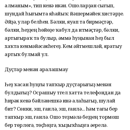
алманым», тип үкенә икән. Ошоларҙан сығып,
шундай һығымта яһайыҡ: йәшермәйек хистәрҙе.
Әйҙә, улар белһен. Бәлки, яуап та бирмәҫтәр,
бәлки, һеҙҙең һөйөүҙе ҡабул да итмәҫтәр, бәлки,
артығыраҡ та булыр, әммә һуңынан һеҙ был
хаҡта үкенмәйәсәкһегеҙ. Кем әйтмешләй, яратыу
артыҡ булмай ул.
Дуҫтар менән аралашмау
Һеҙ ҡасан һуңғы тапҡыр дуҫтарығыҙ менән
булдығыҙ? Осрашыу түгел хатта телефондан да
һирәк кенә бәйләнешкә инә алаһығыҙ, шулай
бит? Сөнки, эш, ғаилә, эш, ғаилә... һәм тағы бер
тапҡыр эш, ғаилә. Ошо теҙмәлә беҙҙең тормош
бер төрлөгә, төҫһөҙгә, ҡыҙыҡһыҙға әүерелә.