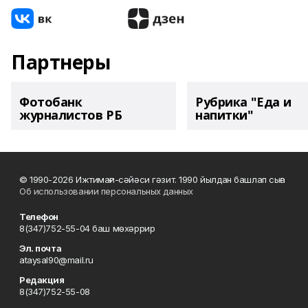
Партнеры
Фотобанк
Рубрика "Еда и
журналистов РБ
напитки"
© 1990-2026 Ижтимағи-сәйәси гәзит. 1990 йылдан башлап сыға
Об использовании персональных данных
Телефон
8(347)752-55-04 баш мөхәррир
Эл. почта
ataysal90@mail.ru
Редакция
8(347)752-55-08