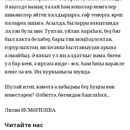
Ә күңелде намыҫ талай һәм кешеләр кемгәлер
нимәнелер әйтеп ҡалдырырға, ғәфү үтенергә, күреп
ҡалырға ашыға. Асылда, быларҙы ваҡытында
ла үтәп була ине. Туҡтап, уйлап ҡараһаҡ, беҙ бит
был хаҡта беләбеҙ, бары тик моңһоҙлоҡтан,
ғорурлыҡтан, киләсәккә һылтаныуҙан арына
алмайбыҙ. Ә ваҡыт ул иң алдатҡыс нәмә, бөгөн
ул бар кеүек, ә иртәгә инде—юҡ. Һәм һиңә кәрәкле
кеше лә юҡ. Иң ҡурҡынысы шунда.
Шулай итеп, кәметә алабыҙмы беҙ һуңғы көн
үкенестәрен? Әлбиттә, бөгөндән башлаһаҡ...
Лилиә ИСМӘFИЛЕВА.
Читайте нас