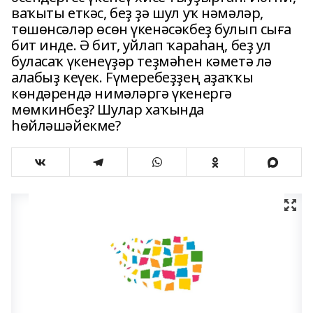
ваҡыты еткәс, беҙ ҙә шул уҡ нәмәләр,
төшөнсәләр өсөн үкенәсәкбеҙ булып сыға
бит инде. Ә бит, уйлап ҡараһаң, беҙ ул
буласаҡ үкенеүҙәр теҙмәһен кәметә лә
алабыҙ кеүек. Fүмеребеҙҙең аҙаҡҡы
көндәрендә нимәләргә үкенергә
мөмкинбеҙ? Шулар хаҡында
һөйләшәйекме?