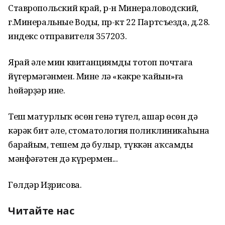
Ставропольский край, р-н Минераловодский,
г.Минеральные Воды, пр-кт 22 Партсъезда, д.28.
индекс отправителя 357203.
Ярай әле мин квитанциямды тотоп почтаға
йүгермәгәнмен. Мине лә «кәкре ҡайын»ға
һөйәрҙәр ине.
Теш матурлыҡ өсөн генә түгел, ашар өсөн дә
кәрәк бит әле, стоматология поликлиникаһына
барайым, тешем дә булыр, түккән аҡсамдың
мәнфәғәтен дә күрермен...
Гөлдәр Иҙрисова.
Читайте нас