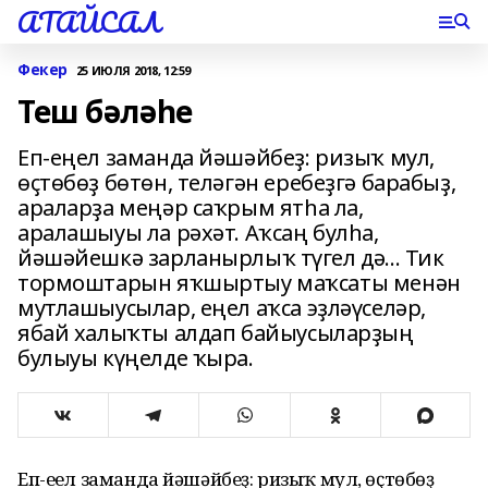
АТАЙСАЛ
Фекер
25 ИЮЛЯ 2018, 12:59
Теш бәләһе
Еп-еңел заманда йәшәйбеҙ: ризыҡ мул,
өҫтөбөҙ бөтөн, теләгән еребеҙгә барабыҙ,
араларҙа меңәр саҡрым ятһа ла,
аралашыуы ла рәхәт. Аҡсаң булһа,
йәшәйешкә зарланырлыҡ түгел дә... Тик
тормоштарын яҡшыртыу маҡсаты менән
мутлашыусылар, еңел аҡса эҙләүселәр,
ябай халыҡты алдап байыусыларҙың
булыуы күңелде ҡыра.
Еп-еңел заманда йәшәйбеҙ: ризыҡ мул, өҫтөбөҙ