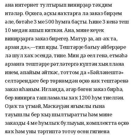
ана интернет тултырып винирҙар тәҡдим
итәләр. Өҫкөгә, аҫҡы яңаҡтарға ла заказ бирҙем
әле, бөтәһе 3 мең 500 һумға баҫты. Һинең 3 кенә теш
10 меңдән ашып киткән. Ана, минең кеүек
винирҙарға заказ бирегеҙ. Матур ҙа, ап-аҡ та,
арзан да»,—тип яҙҙы. Тештәрҙе бағыу әйберҙәре
лә шул хаҡ эсендә, тине. Мин дә еңел генә, етмәһә
арзанға тештәрҙе рәтләтергә күптән хыяллана
инем, апайым әйткәс, тоттом да «Бәйләнештә»
селтәрендәге бер төркөмдән өҫкө яңаҡ тештәренә
заказ яһаным. Иғланда, әгәр бөгөн заказ бирһәң,
бер винирға ташламалы хаҡ 1200 һум тиелгән.
Оҙаҡ та үтмәй, Мәскәүҙән яғымлы ғына
тауышлы бер ҡыҙ шылтыратты һәм минең
заказдың 4 мең һумлыҡ булыуын, комплектта өҫкө
яңаҡ һәм уны тәртиптә тотоу өсөн гигиена