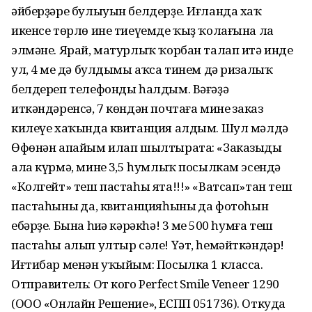
әйберҙәре булыуын белдерҙе. Иғланда хаҡ
икенсе төрлө ине тиеүемде ҡыҙ ҡолағына ла
элмәне. Ярай, матурлыҡ ҡорбан талап итә инде
ул, 4 мең дә булдымы аҡса тинем дә ризалыҡ
белдереп телефонды һалдым. Вәғәҙә
иткәндәренсә, 7 көндән почтаға минең заказ
килеүе хаҡында квитанция алдым. Шул мәлдә
Өфөнән апайым илап шылтырата: «Заказыңды
ала күрмә, минең 3,5 һумлыҡ посылкам эсендә
«Колгейт» теш пастаһы ята!!!» «Ватсап»тан теш
пастаһының да, квитанцияһының да фотоһын
ебәрҙе. Бына һиңә кәрәкһә! 3 мең 500 һумға теш
пастаһы алып ултыр сәле! Үәт, һемәйткәндәр!
Иғтибар менән уҡыйым: Посылка 1 класса.
Отправитель: От кого Perfect Smile Veneer 1290
(ООО «Онлайн Решение», ЕСПП 051736). Откуда