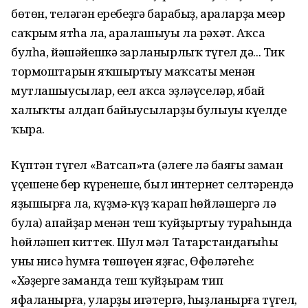
бөтөн, теләгән еребеҙгә барабыҙ, араларҙа меңәр
саҡрым ятһа ла, аралашыуы ла рәхәт. Аҡсаң
булһа, йәшәйешкә зарланырлыҡ түгел дә... Тик
тормоштарын яҡшыртыу маҡсаты менән
мутлашыусылар, еңел аҡса эҙләүселәр, ябай
халыҡты алдап байыусыларҙың булыуы күңелде
ҡыра.
Күптән түгел «Ватсап»та (әлеге лә баяғы заман
үҫешенең бер күренеше, был интернет селтәрендә
яҙышырға ла, күҙмә-күҙ ҡарап һөйләшергә лә
була) апайҙар менән теш ҡуйҙыртыу тураһында
һөйләшеп киттек. Шул мәл Татарстандағыһы
уның нисә һумға төшөүен яҙғас, Өфөләгеһе:
«Хәҙерге заманда теш ҡуйҙырам тип
яфаланырға, уларҙы игәтергә, һыҙланырға түгел,