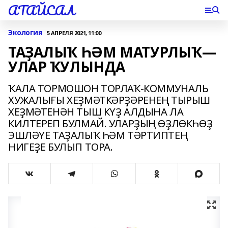
АТАЙСАЛ
Экология
5 АПРЕЛЯ 2021, 11:00
ТАҘАЛЫҠ ҺӘМ МАТУРЛЫҠ—
УЛАР ҠУЛЫНДА
ҠАЛА ТОРМОШОН ТОРЛАҠ-КОММУНАЛЬ
ХУЖАЛЫҒЫ ХЕҘМӘТКӘРҘӘРЕНЕҢ ТЫРЫШ
ХЕҘМӘТЕНӘН ТЫШ КҮҘ АЛДЫНА ЛА
КИЛТЕРЕП БУЛМАЙ. УЛАРҘЫҢ ӨҘЛӨКҺӨҘ
ЭШЛӘҮЕ ТАҘАЛЫҠ ҺӘМ ТӘРТИПТЕҢ
НИГЕҘЕ БУЛЫП ТОРА.