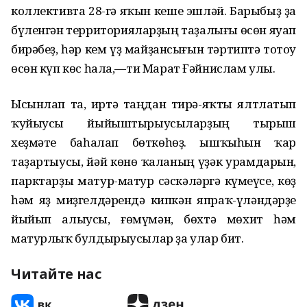
коллективта 28-гә яҡын кеше эшләй. Барыбыҙ ҙа
бүленгән территорияларҙың таҙалығы өсөн яуап
бирәбеҙ, һәр кем үҙ майҙансығын тәртиптә тотоу
өсөн күп көс һала,—ти Марат Ғәйнислам улы.
Ысынлап та, иртә таңдан тирә-яҡты ялтлатып
ҡуйыусы йыйыштырыусыларҙың тырыш
хеҙмәте баһалап бөткөһөҙ. Ҡышҡыһын ҡар
таҙартыусы, йәй көнө ҡаланың үҙәк урамдарын,
парктарҙы матур-матур сәскәләргә күмеүсе, көҙ
һәм яҙ миҙгелдәрендә кипкән япраҡ-үләндәрҙе
йыйып алыусы, ғөмүмән, бөхтә мөхит һәм
матурлыҡ булдырыусылар ҙа улар бит.
Читайте нас