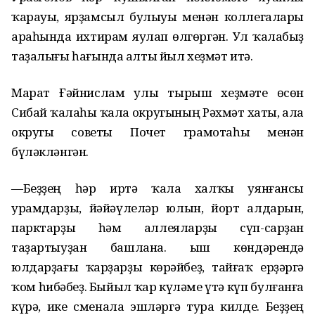
ҡарауы, ярҙамсыл булыуы менән коллегалары
араһында ихтирам яулап өлгөргән. Ул ҡалабыҙ
таҙалығы һағында алты йыл хеҙмәт итә.
Марат Ғәйнислам улы тырыш хеҙмәте өсөн
Сибай ҡалаһы ҡала округының Рәхмәт хаты, Ҡала
округы советы Почет грамотаһы менән
бүләкләнгән.
—Беҙҙең һәр иртә ҡала халҡы уянғансы
урамдарҙы, йәйәүлеләр юлын, йорт алдарын,
парктарҙы һәм аллеяларҙы сүп-сарҙан
таҙартыуҙан башлана. Ҡыш көндәрендә
юлдарҙағы ҡарҙарҙы көрәйбеҙ, тайғаҡ ерҙәргә
ҡом һибәбеҙ. Быйыл ҡар күләме үтә күп булғанға
күрә, ике сменала эшләргә тура килде. Беҙҙең