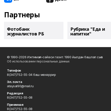
Партнеры
Фотобанк
Рубрика "Еда и
журналистов РБ
напитки"
© 1990-2026 Ижтимағи-сәйәси гәзит. 1990 йылдан башлап сыға
Об использовании персональных данных
Телефон
8(347)752-55-04 баш мөхәррир
Эл. почта
ataysal90@mail.ru
Редакция
8(347)752-55-08
Приемная
8(347)752-55-08