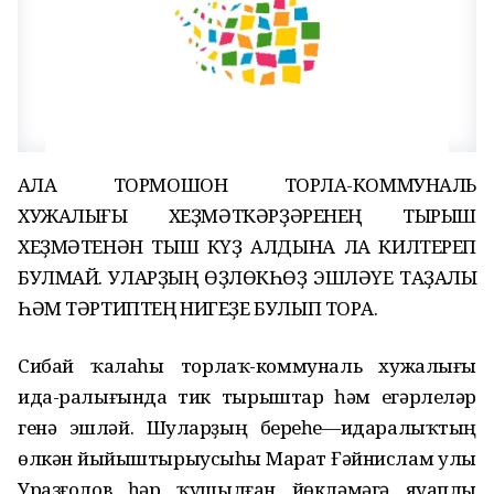
ҠАЛА ТОРМОШОН ТОРЛАҠ-КОММУНАЛЬ
ХУЖАЛЫҒЫ ХЕҘМӘТКӘРҘӘРЕНЕҢ ТЫРЫШ
ХЕҘМӘТЕНӘН ТЫШ КҮҘ АЛДЫНА ЛА КИЛТЕРЕП
БУЛМАЙ. УЛАРҘЫҢ ӨҘЛӨКҺӨҘ ЭШЛӘҮЕ ТАҘАЛЫҠ
ҺӘМ ТӘРТИПТЕҢ НИГЕҘЕ БУЛЫП ТОРА.
Сибай ҡалаһы торлаҡ-коммуналь хужалығы
ида-ралығында тик тырыштар һәм егәрлеләр
генә эшләй. Шуларҙың береһе—идаралыҡтың
өлкән йыйыштырыусыһы Марат Ғәйнислам улы
Уразғолов һәр ҡушылған йөкләмәгә яуаплы