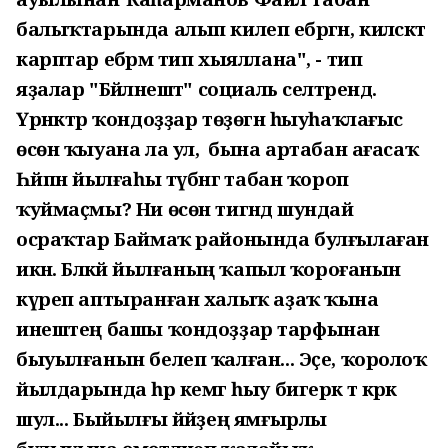
балыҡтарында алып килеп ебәргән, киләсәктә
карптар ебәрәм тип хыяллана", - тип
яҙалар "Бәйләнештә" социаль селтәрендә.
Үрнәктәр ҡондоҙҙар төҙөгән һыуһаҡлағыс
өсөн ҡыуана ла ул, ә бына артабан ағасаҡ
Һәйпән йылғаһы түбәнгә табан ҡороп
ҡуймаҫмы? Ни өсөн тигәндә шундай
осраҡтар Баймаҡ районында булғылаған
икән. Бәләкәй йылғаның ҡапыл ҡороғанын
күреп аптыранған халыҡ аҙаҡ ҡына
инештең башы ҡондоҙҙар тарфынан
быуылғанын белеп ҡалған... Эҫе, ҡоролоҡ
йылдарында һәр кемгә һыу бигерәк тә кәрәк
шул... Быйылғы йәйҙең ямғырлы