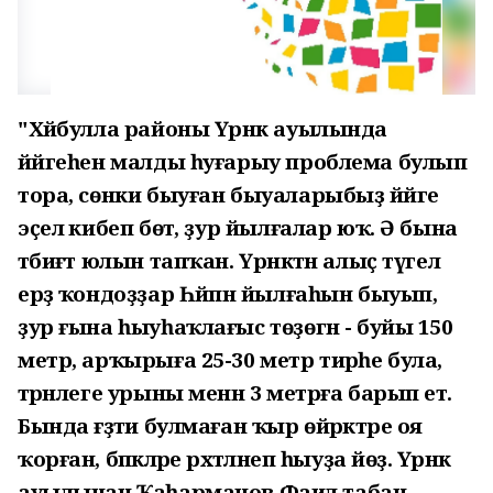
"Хәйбулла районы Үрнәк ауылында
йәйгеһен малды һуғарыу проблема булып
тора, сөнки быуған быуаларыбыҙ йәйге
эҫелә кибеп бөтә, ҙур йылғалар юҡ. Ә бына
тәбиғәт юлын тапҡан. Үрнәктән алыҫ түгел
ерҙә ҡондоҙҙар Һәйпән йылғаһын быуып,
ҙур ғына һыуһаҡлағыс төҙөгән - буйы 150
метр, арҡырыға 25-30 метр тирәһе була, ә
тәрәнлеге урыны менән 3 метрға барып етә.
Бында ғәҙәти булмаған ҡыр өйрәктәре оя
ҡорған, бәпкәләре рәхәтләнеп һыуҙа йөҙә. Үрнәк
ауылынан Ҡаһарманов Фаил табан