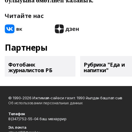
булыуына өмөтләнеп ҡалайыҡ.
Читайте нас
Партнеры
Фотобанк
Рубрика "Еда и
журналистов РБ
напитки"
© 1990-2026 Ижтимағи-сәйәси гәзит. 1990 йылдан башлап сыға
Об использовании персональных данных
Телефон
8(347)752-55-04 баш мөхәррир
Эл. почта