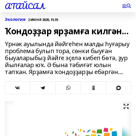
АТАЙСАЛ
Экология
2 ИЮНЯ 2020, 15:35
Ҡондоҙҙар ярҙамға килгән...
Үрнәк ауылында йәйгеһен малды һуғарыу
проблема булып тора, сөнки быуған
быуаларыбыҙ йәйге эҫелә кибеп бөтә, ҙур
йылғалар юҡ. Ә бына тәбиғәт юлын
тапҡан. Ярҙамға ҡондоҙҙарҙы ебәргән....