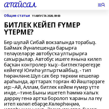
АТАЙСАЛ
Общие статьи
11 АВГУСТА 2020, 09:00
БИТЛЕК КЕЙЕП ҒҮМЕР
ҮТЕРМЕ?
Бер шулай Сибай вокзалында торабыҙ.
Баймаҡ йүнәлешендә барырға
теләүселәрҙе автобусҡа ултырырға
саҡырҙылар. Автобус ишеге янына килеп
баҫҡан контролер ҡыҙ:--Битлектәрегеҙҙе
кейегеҙ! Юғиһә ултыртмайбыҙ, - тип
һөрәнләне.Шул саҡ бер төркөм кешеләр
араһында, арттараҡ торған 40 йәштәрҙәге
ир:--Ай, Аллам, битлек кейем ғүмер үтте
инде,--тине.Быны ишетеп һәммә халыҡ
дәррәү генә артҡа боролоп ҡараны ла геү
итеп көлөп ебәрҙе.Көлөрһөңмө,