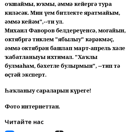
оҡшаймы, юҡмы, әммә кейергә тура
киләсәк. Мин үҙем битлекте яратмайым,
әммә кейәм",--ти ул.
Михаил Фаворов белдереүенсә, моғайын,
октябргә тиклем "ябылыу" кәрәкмәҫ,
әммә октябрҙән башлап март-апрель хәле
ҡабатланыуы ихтимал. "Хаҡлы
булмаһам, бәхетле булырмын", --тип тә
өҫтәй эксперт.
Һаҡланыу сараларын күрегеҙ!
Фото интернеттан.
Читайте нас