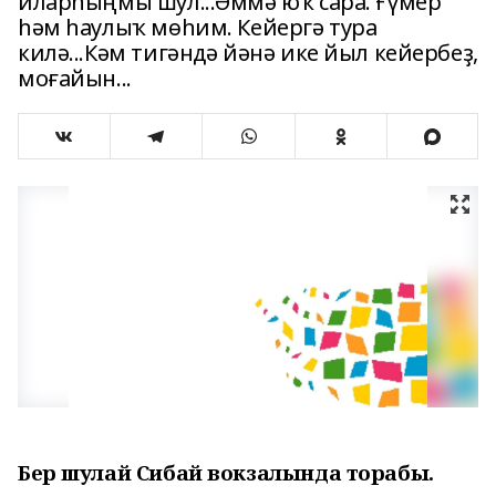
иларһыңмы шул...Әммә юҡ сара. Ғүмер
һәм һаулыҡ мөһим. Кейергә тура
килә...Кәм тигәндә йәнә ике йыл кейербеҙ,
моғайын...
Бер шулай Сибай вокзалында торабыҙ.