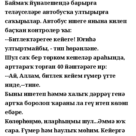
Баймаҡ йүнәлешендә барырға
теләүселәрҙе автобусҡа ултырырға
саҡырҙылар. Автобус ишеге янына килеп
баҫҡан контролер ҡыҙ:
--Битлектәрегеҙҙе кейегеҙ! Юғиһә
ултыртмайбыҙ, - тип һөрәнләне.
Шул саҡ бер төркөм кешеләр араһында,
арттараҡ торған 40 йәштәрҙәге ир:
--Ай, Аллам, битлек кейем ғүмер үтте
инде,--тине.
Быны ишетеп һәммә халыҡ дәррәү генә
артҡа боролоп ҡараны ла геү итеп көлөп
ебәрҙе.
Көлөрһөңмө, иларһыңмы шул...Әммә юҡ
сара. Ғүмер һәм һаулыҡ мөһим. Кейергә