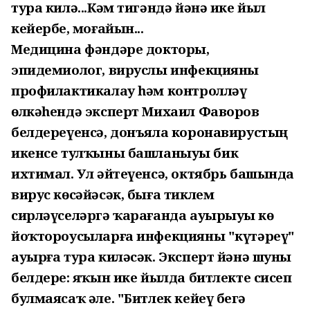
тура килә...Кәм тигәндә йәнә ике йыл
кейербеҙ, моғайын...
Медицина фәндәре докторы,
эпидемиолог, вируслы инфекцияны
профилактикалау һәм контролләү
өлкәһендә эксперт Михаил Фаворов
белдереүенсә, донъяла коронавирустың
икенсе тулҡыны башланыуы бик
ихтимал. Ул әйтеүенсә, октябрь башында
вирус көсәйәсәк, быға тиклем
сирләүселәргә ҡарағанда ауырыуҙы көҙ
йоҡтороусыларға инфекцияны "күтәреү"
ауырға тура киләсәк. Эксперт йәнә шуны
белдерҙе: яҡын ике йылда битлекте сисеп
булмаясаҡ әле. "Битлек кейеү беҙгә