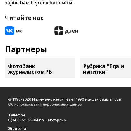
хәрби һәм бер сик һаҡсыһы.
Читайте нас
Партнеры
Фотобанк
Рубрика "Еда и
журналистов РБ
напитки"
© 1990-2026 Ижтимағи-сәйәси гәзит. 1990 йылдан башлап сыға
Об использовании персональных данных
Телефон
8(347)752-55-04 баш мөхәррир
Эл. почта