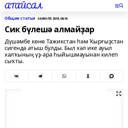
АТАЙСАЛ
Общие статьи
24 ИЮЛЯ 2019, 06:16
Сик бүлешә алмайҙар
Дүшәмбе көнө Тажикстан һәм Ҡырғыҙстан
сигендә атыш булды. Был хәл ике ауыл
халҡының үҙ-ара һыйышмауынан килеп
сыҡты.