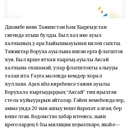
Дүшәмбе көнө Тажикстан һәм Ҡырғыҙстан
сигендә атыш булды. Был хәл ике ауыл
халҡының үҙ-ара һыйышмауынан килеп сыҡты.
Тажиктар Воруха ауылына ингән ергә флагшток
ҡуя. Был күрше ятҡан ҡырғыҙ ауылы Аксай
халҡына оҡшамай, улар флагштокты алыуҙы
талап итә. Ғауға мәлендә кемдер ҡорал
ҡуллана. Аҙаҡ иһә киреһенсә тажик ауылы
Ворухала ҡырғыҙҙарҙың “Аксай” тип яҙылған
стела ҡуйыуҙарын әйтәләр. Ғәйеп кемеһендәлер,
әммә унда 20-нән ашыу кеше йәрәхәт алған, бер
кеше үлгән. Ведомство хәбәр итеүенсә, зыян
күреүселәрҙең 6-һы милиция хеҙмәткәре, икәүһе—