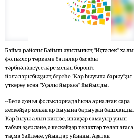
Баймаҡ районы Байыш ауылының "Иҫтәлек" халыҡ
фольклор төркөмө балалар баҡсаһы
тәрбиәләнеүселәре менән боронғо
йолаларыбыҙҙың береһе "Ҡар һыуына барыу"ҙы
үткәреү өсөн "Уҫаҡлы йыраға" йыйылды.
--Бөтә донъя фольклориадаһына арналған сара
кескәйҙәр менән ҡар һыуына барыуҙан башланды.
Ҡар һыуы алып килгәс, инәйҙәр самауыр ҡуйып
табын әҙерләне, ә кескәйҙәр теләктәр теләп ағасҡа
таҫма бәйләне, уйындар уйнаны. Аҙаҡтан