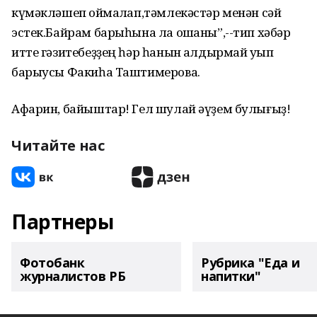
күмәкләшеп ҡоймаҡлап,тәмлекәстәр менән сәй
эстек.Байрам барыһына ла оҡшаны”,--тип хәбәр
итте гәзитебеҙҙең һәр һанын ҡалдырмай уҡып
барыусы Факиһа Таштимерова.
Афарин, байыштар! Гел шулай әүҙем булығыҙ!
Читайте нас
Партнеры
Фотобанк
Рубрика "Еда и
журналистов РБ
напитки"