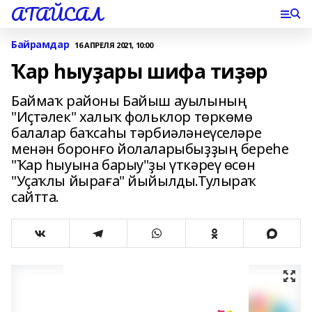
АТАЙСАЛ
Байрамдар
16 АПРЕЛЯ 2021, 10:00
Ҡар һыуҙары шифа тиҙәр
Баймаҡ районы Байыш ауылының
"Иҫтәлек" халыҡ фольклор төркөмө
балалар баҡсаһы тәрбиәләнеүселәре
менән боронғо йолаларыбыҙҙың береһе
"Ҡар һыуына барыу"ҙы үткәреү өсөн
"Уҫаҡлы йыраға" йыйылды.Тулыраҡ
сайтта.