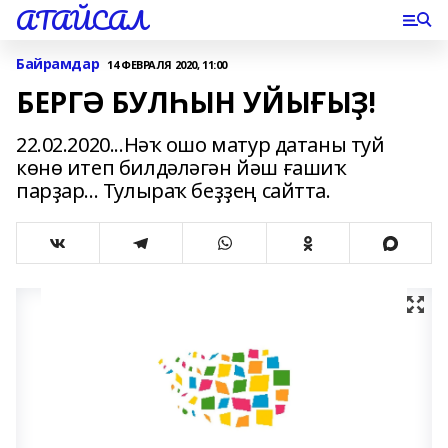
АТАЙСАЛ
Байрамдар
14 ФЕВРАЛЯ 2020, 11:00
БЕРГӘ БУЛҺЫН УЙЫҒЫҘ!
22.02.2020...Нәҡ ошо матур датаны туй
көнө итеп билдәләгән йәш ғашиҡ
парҙар... Тулыраҡ беҙҙең сайтта.