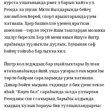
курста уҡығанында әрмегә лә барып ҡайта ул.
Резеда ла уңған. Мәктәп йылдарында бейеү
ансамбленә йөрөй, спорт ярыштарында әүҙем
ҡатнаша. Хәҙер башкөллө үҙенең яратҡан
шөғөлөнә—төрлө төҫтәге йәшмә таштарҙан мозаика
эшләүгә бирелгән. Бер уй менән янып йәшәүсе йәштәр
араһында тәүҙә ныҡлы дуҫлыҡ, ә һуңынан саф
һөйөү тойғоһо барлыҡҡа килә.
Йәштәр колледждың бар уңайлыҡтары булған
ятаҡханаһында йәшәй, унда уҙғарыл-ған мәҙәни һәм
төрлө байрам сараларында әүҙем ҡатнаша.
Динар һөйгән ҡыҙына тәҡдимде лә бик үҙенсәлекле
яһай. “Көҙгө бал” сараһында залда ултырған
Резеданы сәхнә-гә саҡырып, барыһы алдында
ҡыҙҙың ҡулын һорауы бик тулҡынландырғыс