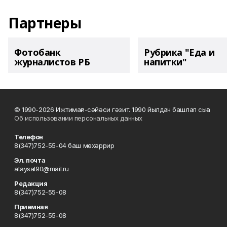
Партнеры
Фотобанк
Рубрика "Еда и
журналистов РБ
напитки"
© 1990-2026 Ижтимағи-сәйәси гәзит. 1990 йылдан башлап сыға
Об использовании персональных данных
Телефон
8(347)752-55-04 баш мөхәррир
Эл. почта
ataysal90@mail.ru
Редакция
8(347)752-55-08
Приемная
8(347)752-55-08