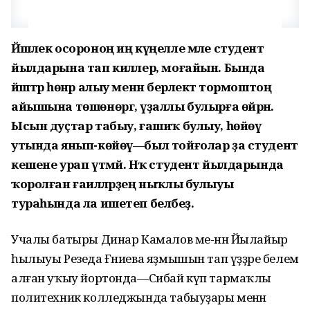
Йәшлек осороноң иң күңелле мәле студент
йылдарына тап киләлер, моғайын. Бында
йәштәр һөнәр алыу менән берлектә тормоштоң
айышына төшөнөргә, үҙаллы булырға өйрәнә.
Ысын дуҫтар табыу, ғашиҡ булыу, һөйөү
утында янып-көйөү—был тойғолар ҙа студент
кешене урап үтмәй. Нәҡ студент йылдарында
ҡоролған ғаиләләрҙең ныҡлы булыуы
тураһында ла ишетеп беләбеҙ.
Учалы батыры Динар Камалов ме-нән Йылайыр
һылыуы Резеда Ғәниева яҙмышын тап үҙҙәре белем
алған уҡыу йортонда—Сибай күп тармаҡлы
политехник колледжында табыуҙары менән