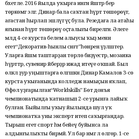
бәхетле. 2016 йылда уҡырға ингән йәштәр бер
төркөмгә эләгә. Динар бала саҡтан һүрәт төшөрөүгә,
ағастан һырлап эшләүгә әүәҫ була. Резедаға ла атаһы
яғынан һүрәт төшөрөү оҫталығы бирелгән. Әлеге
мәлдә 4-се курста белем алыусы ҡыҙ менән
егет“Декоратив-һынлы сәнғәт”һөнәрен үҙләштерә.
Уларға йәшмә таштарҙан төрлө биҙәүестәр, мозаика
һүрәттәр, сувенир әйберҙәр ижад итеүе оҡшай. Был
өлкәлә ҙур уңыштарға өлгәшкән Динар Камалов 3-сө
курста уҡығанында колледж намыҫын яҡлап,
Өфөлә уҙғарылған“Worldskills” Бөтә донъя
чемпионатында ҡатнашып 2-се урынға лайыҡ
булған. Быйылғы уҡыу йылында шул уҡ
чемпионатҡа уны эксперт итеп саҡырғандар.
Тырыш егет спорт һәм бейеү буйынса ла
алдынғылыҡты бирмәй. Ул бар нәмәгә лә өлгөрә. 1-се