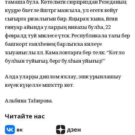
тамаша була. Көтөлмәгән сюрприздан Резеданың
күҙҙәре бәхетле йәштәргә мансыла, ул егеткә кейәүгә
сығырға ризалығын бирә. Яңыраҡ ҡына, йәғни
ғинуар айында уларҙың никахы булһа, 22
февралдә туй мәжлесе үтәсәк. Республикала тағы бер
башҡорт ғаиләһенең барлыҡҡа килеүе
ҡыуаныслы хәл. Камаловтарға бер теләк: “Ҡотло
булһын туйығыҙ, бергә булһын уйығыҙ!”
Алда уларҙы диплом яҡлау, эшкә урынлашыу
кеүек күңелле мәшәҡәттәр көтә.
Альбина Таһирова.
Читайте нас