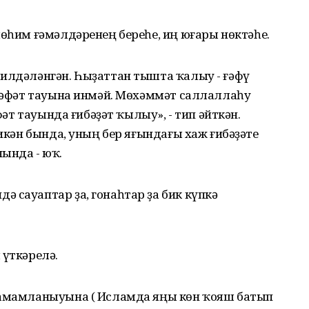
мөһим ғәмәлдәренең береһе, иң юғары нөктәһе.
билдәләнгән. Һыҙаттан тышта ҡалыу - ғәфү
әрәфәт тауына инмәй. Мөхәммәт саллаллаһу
әфәт тауында ғибәҙәт ҡылыу», - тип әйткән.
 икән бында, уның бер яғындағы хаж ғибәҙәте
ында - юҡ.
 сауаптар ҙа, гонаһтар ҙа бик күпкә
 үткәрелә.
тамамланыуына ( Исламда яңы көн ҡояш батып