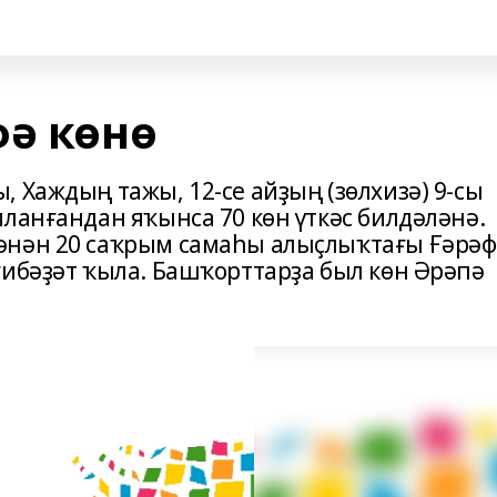
фә көнө
 Хаждың тажы, 12-се айҙың (зөлхизә) 9-сы
ланғандан яҡынса 70 көн үткәс билдәләнә.
әнән 20 саҡрым самаһы алыҫлыҡтағы Ғәрәф
ғибәҙәт ҡыла. Башҡорттарҙа был көн Әрәпә