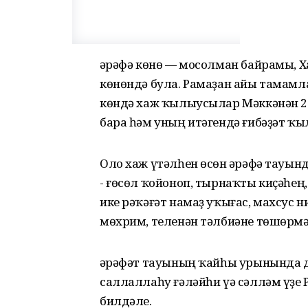
Ғәрәфә көнө — мосолман байрамы, Х
көнөндә була. Рамаҙан айы тамамл
көндә хаж ҡылыусылар Мәккәнән 2
бара һәм уның итәгендә ғибәҙәт ҡы
Оло хаж үтәлһен өсөн Ғәрәфә тауынд
- ғөсөл ҡойоноп, тырнаҡты киҫәһең
ике рәҡәғәт намаҙ уҡығас, махсус н
мөхрим, теленән тәлбиәне төшөрмә
Ғәрәфәт тауының ҡайһы урынында 
саллаллаһу ғәләйһи үә сәлләм үҙе 
билдәле.