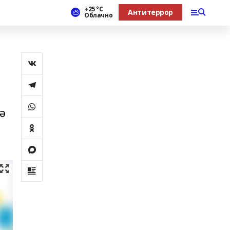
+25 °С
Антитеррор
Облачно
ә