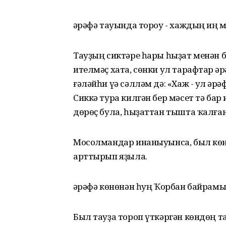
Ғәрәфә тауында тороу - хаждың иң 
Тауҙың сиктәре һары һыҙат менән 
ителмәҫ хата, сөнки ул тарафтар Ғ
ғәләйһи үә сәлләм дә: «Хаж - ул Ғәр
Сиккә тура килгән бер мәсет тә бар
дөрөҫ була, һыҙаттан тышта ҡалған
Мосолмандар инаныуынса, был көндә
арттырып яҙыла.
Ғәрәфә көнөнән һуң Ҡорбан байрамы
Был тауҙа тороп үткәргән көндөң 