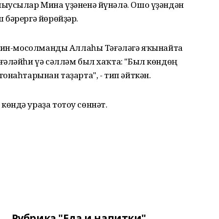
ыусылар Мина үҙәненә йүнәлә. Ошо үҙәндән
 бәрергә йөрөйҙәр.
ьмин-мосолманды Аллаһы Тәғәләгә яҡынайта
ғәләйһи үә сәлләм был хаҡта: "Был көндөң
онаһтарынан таҙарта", - тип әйткән.
өндә ураҙа тотоу сөннәт.
Рубрика "Еда и напитки"