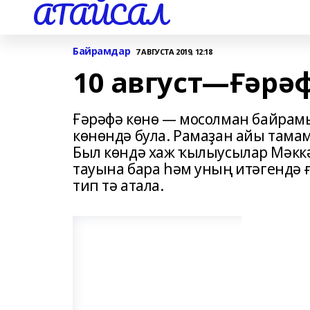
АТАЙСАЛ
Байрамдар
7 АВГУСТА 2019, 12:18
10 август—Ғәрә
Ғәрәфә көнө — мосолман байрамы,
көнөндә була. Рамаҙан айы тамам
Был көндә хаж ҡылыусылар Мәкк
тауына бара һәм уның итәгендә 
тип тә атала.