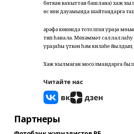
бөткән ваҡыттан башлана) хаж ҡыл
өс көн дауамында шайтандарға таш
Ғәрәфә көнөндә тотолған ураҙа мө
тип һанала. Мөхәммәт саллаллаһу 
ураҙаһы үткән һәм киләһе йылдың г
Хаж ҡылмаған мосолмандарға был к
Читайте нас
Партнеры
Фотобанк журналистов РБ