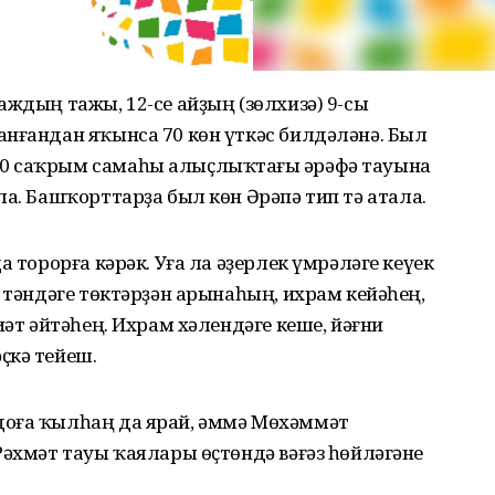
аждың тажы, 12-се айҙың (зөлхизә) 9-сы
анғандан яҡынса 70 көн үткәс билдәләнә. Был
0 саҡрым самаһы алыҫлыҡтағы Ғәрәфә тауына
ла. Башҡорттарҙа был көн Әрәпә тип тә атала.
а торорға кәрәк. Уға ла әҙерлек үмрәләге кеүек
, тәндәге төктәрҙән арынаһың, ихрам кейәһең,
иәт әйтәһең. Ихрам хәлендәге кеше, йәғни
ҫкә тейеш.
доға ҡылһаң да ярай, әммә Мөхәммәт
Рәхмәт тауы ҡаялары өҫтөндә вәғәз һөйләгәне