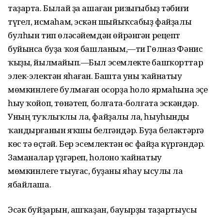
таҙарта. Былай ҙа ашаған ризығыбыҙ тәбиғи
түгел, исмаһам, эскән шыйыҡсабыҙ файҙалы
булһын тип өләсәйемдән өйрәнгән рецепт
буйынса буҙа ҡоя башланым,—ти Гөлназ Фәнис
ҡыҙы, йылмайып.—Был эсемлекте башҡорттар
элек-электән яһаған. Башта уны ҡайнатыу
мөмкинлеге булмаған осорҙа һоло ярмаһына эҫе
һыу ҡойоп, төнәтеп, болғата-болғата эскәндәр.
Уның туҡлыҡлы ла, файҙалы ла, һыуһынды
ҡандырғанын яҡшы белгәндәр. Буҙа беләктәргә
көс тә өҫтәй. Бер эсемлектән өс файҙа күргәндәр.
Заманалар үҙгәреп, һолоно ҡайнатыу
мөмкинлеге тыуғас, буҙаны яһау ысулы ла
ябайлаша.
Эсәк буйҙарын, ашҡаҙан, бауырҙы таҙартыусы