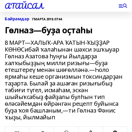
АТАЙСАЛ
Байрамдар
7 МАРТА 2019, 07:44
Гөлназ—буҙа оҫтаһы
8 МАРТ—ХАЛЫҠ-АРА ҠАТЫН-ҠЫҘҘАР
КӨНӨСибай ҡалаһынан шәхси эшҡыуар
Гөлназ Азатова һуңғы йылдарҙа
халҡыбыҙҙың милли ризығы—буҙа
етештереү менән шөғөлләнә.—Һоло
ярмаһы кеше организмын токсиндарҙан
таҙарта. Былай ҙа ашаған ризығыбыҙ
тәбиғи түгел, исмаһам, эскән
шыйыҡсабыҙ файҙалы булһын тип
өләсәйемдән өйрәнгән рецепт буйынса
буҙа ҡоя башланым,—ти Гөлназ Фәнис
ҡыҙы, йылмайып