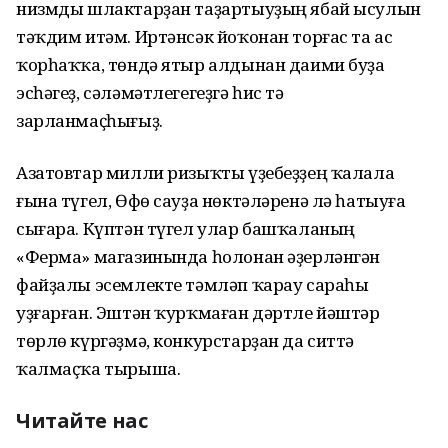
низмды шлактарҙан таҙартыуҙың ябай ысулын
тәҡдим итәм. Иртәнсәк йоҡонан торғас та ас
ҡорһаҡҡа, төндә ятыр алдынан даими буҙа
эсһәгеҙ, сәләмәтлегегеҙгә һис тә
зарланмаҫһығыҙ.
Азатовтар милли ризыҡты үҙебеҙҙең ҡалала
ғына түгел, Өфө сауҙа нөктәләренә лә һатыуға
сығара. Күптән түгел улар башҡаланың
«Ферма» магазинында һолонан әҙерләнгән
файҙалы эсемлекте тәмләп ҡарау сараһы
уҙғарған. Эштән ҡурҡмаған дәртле йәштәр
төрлө күргәҙмә, конкурстарҙан да ситтә
ҡалмаҫҡа тырыша.
Читайте нас