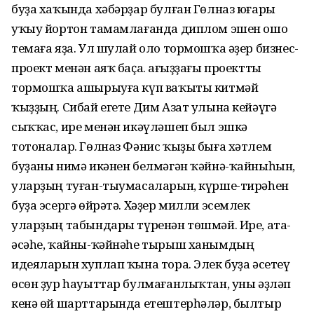
буҙа хаҡында хәбәрҙар булған Гөлназ юғары
уҡыу йортон тамамлағанда диплом эшен ошо
темаға яҙа. Ул шулай оло тормошҡа әҙер бизнес-
проект менән аяҡ баҫа. Ҡағыҙҙағы проектты
тормошҡа ашырыуға күп ваҡыты китмәй
ҡыҙҙың. Сибай егете Дим Азат улына кейәүгә
сыҡҡас, ире менән икәүләшеп был эшкә
тотоналар. Гөлназ Фәнис ҡыҙы быға хәтлем
буҙаны нимә икәнен белмәгән ҡәйнә-ҡайныһын,
уларҙың туған-тыумасаларын, күрше-тирәһен
буҙа эсергә өйрәтә. Хәҙер милли эсемлек
уларҙың табындары түренән төшмәй. Ире, ата-
әсәһе, ҡайны-ҡәйнәһе тырыш ханымдың
идеяларын хуплап ҡына тора. Элек буҙа әсетеү
өсөн ҙур һауыттар булмағанлыҡтан, уны әҙләп
кенә өй шарттарында етештерһәләр, былтыр