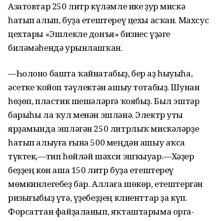
Азатовтар 250 литр күләмле ике ҙур мискә
һатып алып, буҙа етештереү цехы асҡан. Махсус
цехтары «Эшлекле донъя» бизнес үҙәге
биләмәһендә урынлашҡан.
—Һолоно башта ҡайнатабыҙ, бер аҙ һыуыһа,
әсетке ҡойоп тәүлектән ашыу тотабыҙ. Шунан
һөҙөп, пластик шешәләргә ҡоябыҙ. Был эштәр
барыһы ла ҡул менән эшләнә. Электр уты
ярҙамында эшләгән 250 литрлыҡ мискәләрҙе
һатып алыуға ғына 500 меңдән ашыу аҡса
түктек,—тип һөйләй шәхси эшҡыуар.—Хәҙер
беҙҙең көн аша 150 литр буҙа етештереү
мөмкинлегебеҙ бар. Аллаға шөкөр, етештергән
ризығыбыҙ үтә, үҙебеҙҙең клиенттар ҙа күп.
Форсаттан файҙаланып, яҡташтарыма орга-