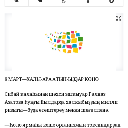
8 МАРТ—ХАЛЫҠ-АРА ҠАТЫН-ҠЫҘҘАР КӨНӨ
Сибай ҡалаһынан шәхси эшҡыуар Гөлназ
Азатова һуңғы йылдарҙа халҡыбыҙҙың милли
ризығы—буҙа етештереү менән шөғөлләнә.
—Һоло ярмаһы кеше организмын токсиндарҙан