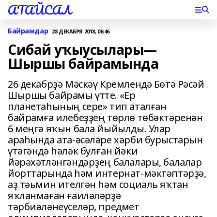
АТАЙСАЛ
Байрамдар
28 ДЕКАБРЯ 2018, 06:46
Сибай уҡыусылары—
Шыршы байрамында
26 декабрҙә Мәскәү Кремлендә Бөтә Рәсәй
Шыршы байрамы үтте. «Ер
планетаһының сере» тип аталған
байрамға илебеҙҙең төрлө төбәктәренән
6 меңгә яҡын бала йыйылды. Улар
араһында ата-әсәләре хәрби бурыстарын
үтәгәндә һәләк булған йәки
йәрәхәтләнгәндәрҙең балалары, балалар
йорттарында һәм интернат-мәктәптәрҙә,
аҙ тәьмин ителгән һәм социаль яҡтан
яҡланмаған ғаиләләрҙә
тәрбиәләнеүселәр, предмет