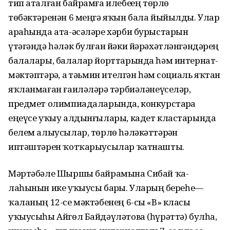
тип аталған байрамға илебеҙҙең төрлө
төбәктәренән 6 меңгә яҡын бала йыйылды. Улар
араһында ата-әсәләре хәрби бурыстарын
үтәгәндә һәләк булған йәки йәрәхәтләнгәндәрҙең
балалары, балалар йорттарында һәм интернат-
мәктәптәрҙә, аҙ тәьмин ителгән һәм социаль яҡтан
яҡланмаған ғаиләләрҙә тәрбиәләнеүселәр,
предмет олимпиадаларында, конкурстарҙа
еңеүсе уҡыу алдынғылары, кадет кластарында
белем алыусылар, төрлө һәләкәттәрҙән
иптәштәрен ҡотҡарыусылар ҡатнашты.
Мәртәбәле Шыршы байрамына Сибай ҡа-
лаһынын ике уҡыусы барҙы. Уларҙың береһе—
ҡаланың 12-се мәктәбенең 6-сы «В» класы
уҡыусыһы Айгөл Байдәүләтова (һүрәттә) булһа,