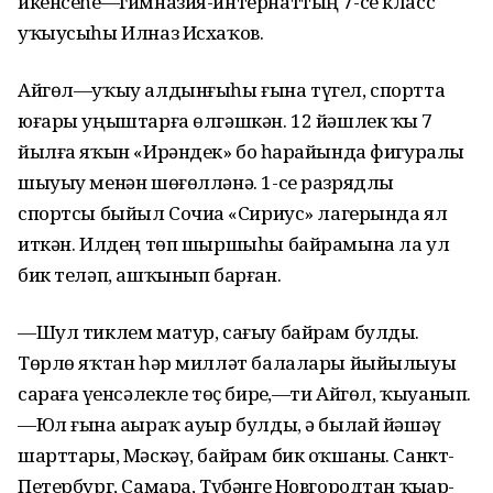
икенсеһе—гимназия-интернаттың 7-се класс
уҡыусыһы Илназ Исхаҡов.
Айгөл—уҡыу алдынғыһы ғына түгел, спортта
юғары уңыштарға өлгәшкән. 12 йәшлек ҡыҙ 7
йылға яҡын «Ирәндек» боҙ һарайында фигуралы
шыуыу менән шөғөлләнә. 1-се разрядлы
спортсы быйыл Сочиҙа «Сириус» лагерында ял
иткән. Илдең төп шыршыһы байрамына ла ул
бик теләп, ашҡынып барған.
—Шул тиклем матур, сағыу байрам булды.
Төрлө яҡтан һәр милләт балалары йыйылыуы
сараға үҙенсәлекле төҫ бирҙе,—ти Айгөл, ҡыуанып.
—Юл ғына аҙыраҡ ауыр булды, ә былай йәшәү
шарттары, Мәскәү, байрам бик оҡшаны. Санкт-
Петербург, Самара, Түбәнге Новгородтан ҡыҙҙар-