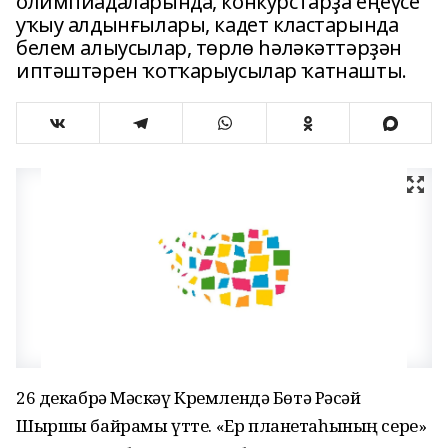
олимпиадаларында, конкурстарҙа еңеүсе
уҡыу алдынғылары, кадет кластарында
белем алыусылар, төрлө һәләкәттәрҙән
иптәштәрен ҡотҡарыусылар ҡатнашты.
26 декабрҙә Мәскәү Кремлендә Бөтә Рәсәй
Шыршы байрамы үтте. «Ер планетаһының сере»