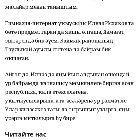
малайҙар менән таныштым.
Гимназия-интернат уҡыусыһы Илназ Исхаҡов та
бөтә предметтарҙан да яҡшы өлгәшә, йәмәғәт
эштәрендә бик әүҙем. Баймаҡ районының
Таулыҡай ауылы егетенә ла байрам бик
оҡшаған.
Айгөл дә, Илназ да яңы йыл алдынан ошондай
ҙур байрамда ҡатнашыу мөмкинлеге биргән өсөн
республика, ҡала етәкселәгенә,
уҡытыусыларына, ата-әсәләренә ҙур рәхмәтле.
Улар киләсәктә тағы ла тырышып уҡырға, яңы
үрҙәргә ынтылырға һүҙ бирҙе.
Читайте нас