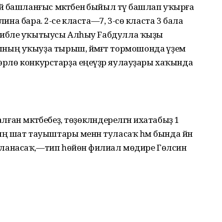
 башланғыс мәктәбенә быйыл тәү башлап уҡырға
лина бара. 2-се класта—7, 3-сө класта 3 бала
жрибәле уҡытыусы Алһыу Fабдулла ҡыҙы
ң уҡыуҙа тырыш, йәмәғәт тормошонда әүҙем
төрлө конкурстарҙа еңеүҙәр яулауҙары хаҡында
алған мәктәбебеҙ, төҙөкләндерелгән ихатабыҙ 1
 шат тауыштары менән туласаҡ һәм бында йәнә
анасаҡ,—тип һөйөнә филиал мөдире Гөлсинә