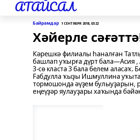
АТАЙСАЛ
Байрамдар
1 СЕНТЯБРЯ 2018, 03:22
Хәйерле сәғәттә
Кәрешкә филиалы һаналған Татл
башлап уҡырға дүрт бала—Асия , 
3-сө класта 3 бала белем аласаҡ
Fабдулла ҡыҙы Ишмуллина уҡыта
тормошонда әүҙем булыуҙарын, р
еңеүҙәр яулауҙары хаҡында бәйән