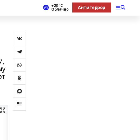
+23 °С
Антитеррор
Облачно
7,
ыу
әт