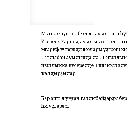
Мәктәпле ауыл—бәхетле ауыл тигән һүҙ
Үкенескә ҡаршы, ауыл мәктәптәренә о
мәғариф учреждениелары үҙгәреш к
Татлыбай ауылында ла 11 йыллыҡ б
йыллыҡҡа күсерелде. Биш йыл эле
ҡалдырҙылар.
Бар эштә лә уңған татлыбайҙарҙы бер
һәм үҫтерергә.