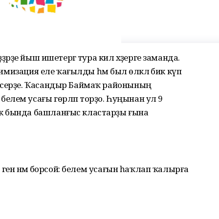
ҙәрҙе йыш ишетергә тура килә хәҙерге заманда.
птимизация еле ҡағылды һәм был өлкәлә бик күп
исерҙе. Ҡасандыр Баймаҡ районының
елем усағы гөрләп торҙо. Һуңынан ул 9
к бында башланғыс кластарҙы ғына
 генә нәмә борсой: белем усағын һаҡлап ҡалырға