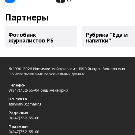
Партнеры
Фотобанк
Рубрика "Еда и
журналистов РБ
напитки"
© 1990-2026 Ижтимағи-сәйәси гәзит. 1990 йылдан башлап сыға
Об использовании персональных данных
Телефон
8(347)752-55-04 баш мөхәррир
Эл. почта
ataysal90@mail.ru
Редакция
8(347)752-55-08
Приемная
8(347)752-55-08