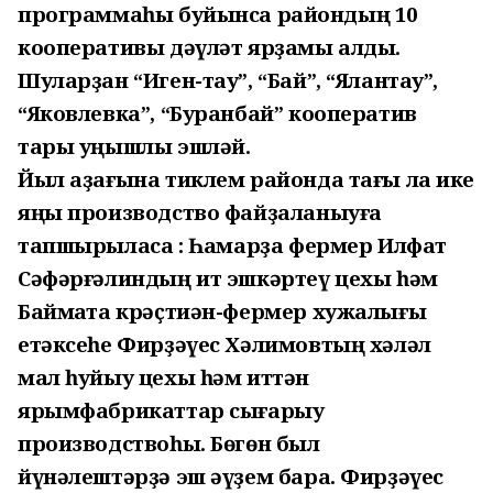
программаһы буйынса райондың 10
кооперативы дәүләт ярҙамы алды.
Шуларҙан “Иген-тау”, “Бай”, “Ялантау”,
“Яковлевка”, “Буранбай” кооператив
тары уңышлы эшләй.
Йыл аҙағына тиклем районда тағы ла ике
яңы производство файҙаланыуға
тапшырыласаҡ : Һаҡмарҙа фермер Илфат
Сәфәрғәлиндың ит эшкәртеү цехы һәм
Баймаҡта крәҫтиән-фермер хужалығы
етәксеһе Фирҙәүес Хәлимовтың хәләл
мал һуйыу цехы һәм иттән
ярымфабрикаттар сығарыу
производствоһы. Бөгөн был
йүнәлештәрҙә эш әүҙем бара. Фирҙәүес