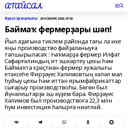
АТАЙСАЛ
Ауыл хужалығы
24 НОЯБРЯ 2020, 07:30
Баймаҡ фермерҙары шәп!
Йыл аҙағына тиклем районда тағы ла ике
яңы производство файҙаланыуға
тапшырыласаҡ : Һаҡмарҙа фермер Илфат
Сәфәрғәлиндың ит эшкәртеү цехы һәм
Баймаҡта крәҫтиән-фермер хужалығы
етәксеһе Фирҙәүес Хәлимовтың хәләл мал
һуйыу цехы һәм иттән ярымфабрикаттар
сығарыу производствоһы. Бөгөн был
йүнәлештәрҙә эш әүҙем бара. Фирҙәүес
Хәлимов был производствоға 22,3 млн
һум инвестиция һалырға ниәтләй.