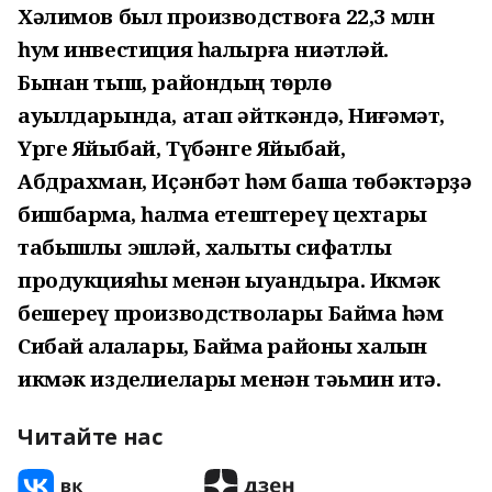
Хәлимов был производствоға 22,3 млн
һум инвестиция һалырға ниәтләй.
Бынан тыш, райондың төрлө
ауылдарында, атап әйткәндә, Ниғәмәт,
Үрге Яйыҡбай, Түбәнге Яйыҡбай,
Абдрахман, Иҫәнбәт һәм башҡа төбәктәрҙә
бишбармаҡ, һалма етештереү цехтары
табышлы эшләй, халыҡты сифатлы
продукцияһы менән ҡыуандыра. Икмәк
бешереү производстволары Баймаҡ һәм
Сибай ҡалалары, Баймаҡ районы халҡын
икмәк изделиелары менән тәьмин итә.
Читайте нас