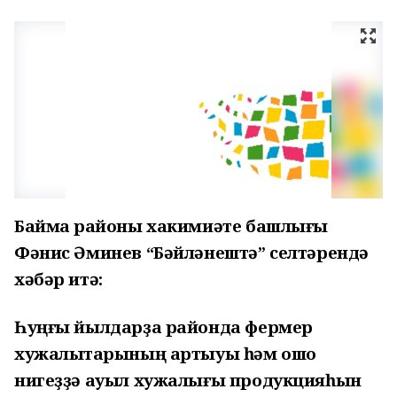
Баймаҡ районы хакимиәте башлығы
Фәнис Әминев “Бәйләнештә” селтәрендә
хәбәр итә:
Һуңғы йылдарҙа районда фермер
хужалыҡтарының артыуы һәм ошо
нигеҙҙә ауыл хужалығы продукцияһын