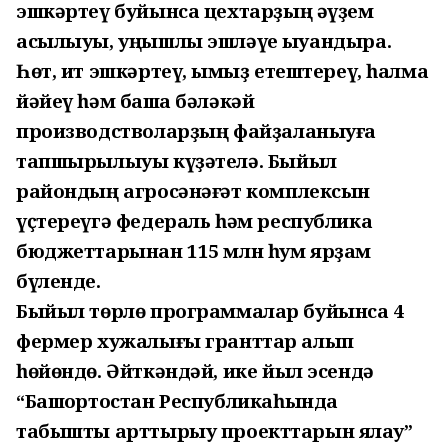
эшкәртеү буйынса цехтарҙың әүҙем
асылыуы, уңышлы эшләүе ҡыуандыра.
Һөт, ит эшкәртеү, ҡымыҙ етештереү, һалма
йәйеү һәм башҡа бәләкәй
производстволарҙың файҙаланыуға
тапшырылыуы күҙәтелә. Быйыл
райондың агросәнәғәт комплексын
үҫтереүгә федераль һәм республика
бюджеттарынан 115 млн һум ярҙам
бүленде.
Быйыл төрлө программалар буйынса 4
фермер хужалығы гранттар алып
һөйөндө. Әйткәндәй, ике йыл эсендә
“Башҡортостан Республикаһында
табышты арттырыу проекттарын яҡлау”