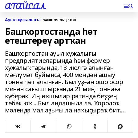
АТАЙСАЛ
Ауыл хужалығы
14 ИЮЛЯ 2020, 14:30
Башҡортостанда һөт
етештереү артҡан
Башҡортостан ауыл хужалығы
предприятиеларында һәм фермер
хужалыҡтарында, 13 июлгә алынған
мәғлүмәт буйынса, 400 меңдән ашыу
тонна һөт алынған. Был уҙған ошо осор
менән сағыштырғанда 21 мең тоннаға
күберәк. Иң яҡшылар рәтендә беҙҙең
төбәк юҡ... Был аңлашыла ла. Ҡоролоҡ
мәлендә мал аҙығы ла наҡыҫыраҡ бит...