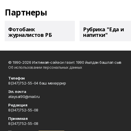
Партнеры
Фотобанк
Рубрика "Еда и
журналистов РБ
напитки"
© 1990-2026 Ижтимағи-сәйәси гәзит. 1990 йылдан башлап сыға
Об использовании персональных данных
Телефон
8(347)752-55-04 баш мөхәррир
Эл. почта
ataysal90@mail.ru
Редакция
8(347)752-55-08
Приемная
8(347)752-55-08