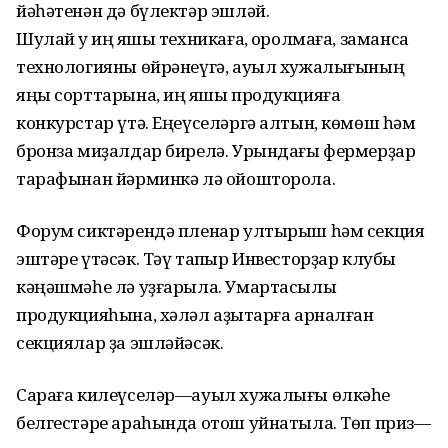
йәһәтенән дә бүлектәр эшләй.
Шулай уҡ иң яҡшы техникаға, ҡоролмаға, заманса
технологияны өйрәнеүгә, ауыл хужалығының
яңы сорттарына, иң яҡшы продукцияға
конкурстар үтә. Еңеүселәргә алтын, көмөш һәм
бронза миҙалдар бирелә. Урындағы фермерҙар
тарафынан йәрминкә лә ойошторола.
Форум сиктәрендә пленар ултырыш һәм секция
эштәре үтәсәк. Тәү тапҡыр Инвесторҙар клубы
кәңәшмәһе лә уҙғарыла. Умартасылыҡ
продукцияһына, хәләл аҙыҡтарға арналған
секциялар ҙа эшләйәсәк.
Сараға килеүселәр—ауыл хужалығы өлкәһе
белгестәре араһында отош уйнатыла. Төп приз—