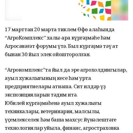
17 марттан 20 мартҡа тиклем Өфө ҡалаһында
“АгроКомплекс” халыҡ-ара күргәҙмәһе һәм
Агросәнәғәт форумы үтә. Был күргәҙмә тәү ҡат
бынан 30 йыл элек ойошторолған.
“Агрокомплекс”та йыл да эре агрохолдингылар,
ауыл хужалығының кесе һәм урта
предприятиелары ҡатнаша. Сит илдәр үҙ
экспозицияларын тәҡдим итә.
Юбилей күргәҙмәһенә ауыл хужалығы
техникалары, ветеринария, малсылыҡ,
үҫемлекселек һәм башҡа махсус йүнәлештәге
технологиялар ҡуйыла, финанс, агростраховка