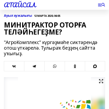
АТАЙСАЛ
Ауыл хужалығы
12 МАРТА 2020, 06:05
МИНИТРАКТОР ОТОРҒА
ТЕЛӘЙҺЕГЕҘМЕ?
"АгроКомплекс" күргәҙмәһе сиктәрендә
отош үткәрелә. Тулыраҡ беҙҙең сайтта
уҡығыҙ.