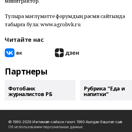
минитрактор.
Тулыраҡ мәғлүмәтте форумдың рәсми сайтында
табырға була: www.agrobvk.ru
Читайте нас
Партнеры
Фотобанк
Рубрика "Еда и
журналистов РБ
напитки"
© 1990-2026 Ижтимағи-сәйәси гәзит. 1990 йылдан башлап сыға
Об использовании персональных данных