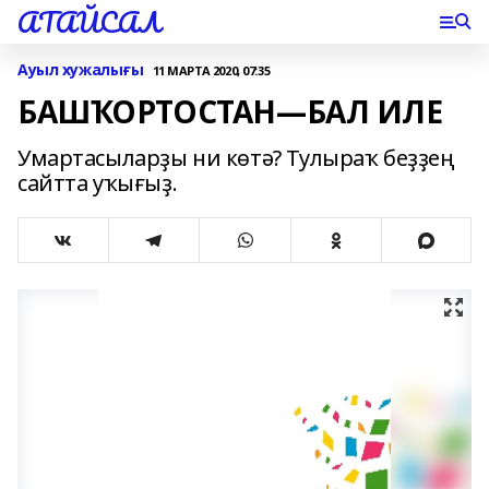
АТАЙСАЛ
Ауыл хужалығы
11 МАРТА 2020, 07:35
БАШҠОРТОСТАН—БАЛ ИЛЕ
Умартасыларҙы ни көтә? Тулыраҡ беҙҙең
сайтта уҡығыҙ.