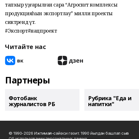
тапҡыр уҙғарылған сара “Агросәнәғәт комплексы
продукцияһын экспортлау” милли проекты
сиктәрендә үтә.
#Экспорт#нацпроект
Читайте нас
Партнеры
Фотобанк
Рубрика "Еда и
журналистов РБ
напитки"
© 1990-2026 Ижтимағи-сәйәси гәзит. 1990 йылдан башлап сыға
Об использовании персональных данных