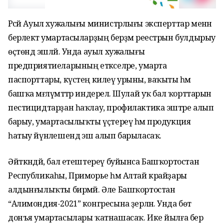
Рәсәй Ауыл хужалығы министрлығы эксперттар менән
берлектә умартасыларҙың берҙәм реестрын булдырыу
өҫтөндә эшләй. Унда ауыл хужалығы
предприятиеларының етәкселәре, умарта
паспорттары, күстең килеү урыны, ваҡыты һәм
башҡа мәғлүмәттәр индерелә. Шулай уҡ бал ҡорттарын
пестицидтарҙан һаҡлау, профилактика эштәре алып
барыу, умартасылыҡты үҫтереү һәм продукция
һатыу йүнәлешендә эш алып барыласаҡ.
Әйткәндәй, бал етештереү буйынса Башҡортостан
Республикаһы, Приморье һәм Алтай крайҙары
алдынғылыҡты бирмәй. Әле Башҡортостан
“Алимондия-2021” конгресына әҙерләнә. Унда бөтә
донъя умартасылары ҡатнашасаҡ. Ике йылға бер