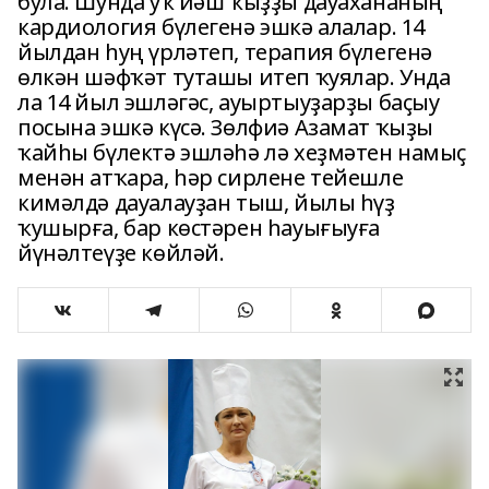
була. Шунда уҡ йәш ҡыҙҙы дауахананың
кардиология бүлегенә эшкә алалар. 14
йылдан һуң үрләтеп, терапия бүлегенә
өлкән шәфҡәт туташы итеп ҡуялар. Унда
ла 14 йыл эшләгәс, ауыртыуҙарҙы баҫыу
посына эшкә күсә. Зөлфиә Азамат ҡыҙы
ҡайһы бүлектә эшләһә лә хеҙмәтен намыҫ
менән атҡара, һәр сирлене тейешле
кимәлдә дауалауҙан тыш, йылы һүҙ
ҡушырға, бар көстәрен һауығыуға
йүнәлтеүҙе көйләй.