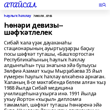
АТАЙСАЛ
Һаулыҡ һаҡлау
7 ИЮЛЯ , 07:05
Һөнәри девизы--
шәфҡәтлелек
Сибай ҡала үҙәк дауаханаһы
стационарының ауыртыуҙарҙы баҫыу
посы шәфҡәт туташы, «Башҡортостан
Республикаһының һаулыҡ һаҡлау
алдынғыһы» түш знагына эйә булыусы
Зөлфиә Азамат ҡыҙы Мырҙабаева 35 йыл
ғүмерен һаулыҡ һаҡлау өлкәһенә арнаған.
Ҡаланың 8-се мәктәбендә белем алған ҡыҙ
1988 йылда Сибай медицина
училищеһына уҡырға инә. 1991 йылда
уҡыу йортон «ҡыҙыл» дипломға
тамамлап, шәфҡәт туташы һөнәренә эйә