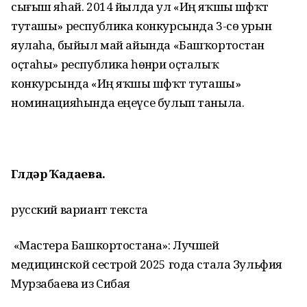
сығыш яһай. 2014 йылда ул «Иң яҡшы шәфҡәт
туташы» республика конкурсында 3-сө урын
яулаһа, быйыл май айында «Башҡортостан
оҫтаһы» республика һөнәри оҫталыҡ
конкурсында «Иң яҡшы шәфҡәт туташы»
номинацияһында еңеүсе булып таныла.
Гөлдәр Ҡадаева.
русский вариант текста
«Мастера Башкортостана»: Лучшей
медицинской сестрой 2025 года стала Зульфия
Мурзабаева из Сибая