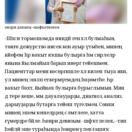
Һөнәри девизы--шәфҡәтлелек
-Шәхси тормошомда ниндәй генә хәл булмаһын,
төнгө дежурство нисек кенә ауыр үтмәһен, минең
кәйефем һәр ваҡыт яҡшы булырға һәм сирлеләр
янына йылмайып барып инергә тейешмен.
Пациенттар менән көсөргәншле хәл килеп тыуа икән,
ул минең эшләп еткермәүемдең һөҙөмтәһе. Һәр
ваҡыт бөхтә, йыйнаҡ булырға бурыслымын. Мин
дә тере кеше, әммә дауалауҙарҙы, диагноз, анализ,
дарыуҙарҙы бутарға тейеш түгелмен. Сөнки
минең эшемә кешеләрҙең сәләмәтлеге, хатта
ғүмерҙәре бәйле. Һөнәри девизым--шәфҡәтлелек,--тип
һөйләй эше тураһында һөнәренә үлеп ғашиҡ