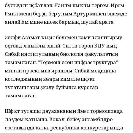
булыуын иҫбатлап.-Ғаиләм ныҡлы терәгем. Ирем
Рәмил менән берҙән-бер улым Артур минең эшемде
аңлай һәм мине нисек бармын, шулай ярата.
Зөлфиә Азамат ҡыҙы белемен камиллаштырыу
өҫтөндә лә ныҡлы эшләй. Ситтән тороп БДУ-ның
Сибай институтының биология факультетын
тамамлаған. "Тормош өсөн инфраструктура"
милли проектына ярашлы, Сибай медицина
колледжының юғары кимәлле шәфҡәт
тутаташтары әҙерләү буйынса курстар
тамамлаған.
Шәфҡәт туташы дауахананың йәмәғәт тормошонда
ла әүҙем ҡатнаша. Вокал, бейеү ансамблдәре
составында ҡала, республика конкурстарында