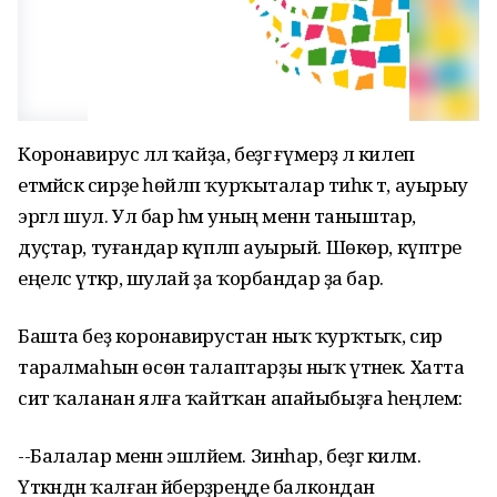
Коронавирус әллә ҡайҙа, беҙгә ғүмерҙә лә килеп
етмәйәсәк сирҙе һөйләп ҡурҡыталар тиһәк тә, ауырыу
эргәлә шул. Ул бар һәм уның менән таныштар,
дуҫтар, туғандар күпләп ауырый. Шөкөр, күптәре
еңелсә үткәрә, шулай ҙа ҡорбандар ҙа бар.
Башта беҙ коронавирустан ныҡ ҡурҡтыҡ, сир
таралмаһын өсөн талаптарҙы ныҡ үтәнек. Хатта
сит ҡаланан ялға ҡайтҡан апайыбыҙға һеңлем:
--Балалар менән эшләйем. Зинһар, беҙгә килмә.
Үткәндән ҡалған әйберҙәреңде балкондан