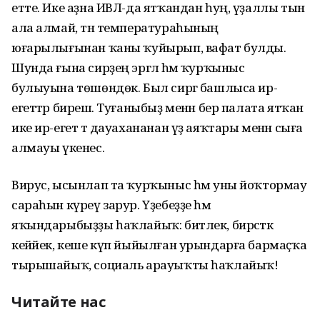
етте. Ике аҙна ИВЛ-да ятҡандан һуң, үҙаллы тын
ала алмай, тән температураһының
юғарылығынан ҡаны ҡуйырып, вафат булды.
Шунда ғына сирҙең эргәлә һәм ҡурҡыныс
булыуына төшөндөк. Был сиргә башлыса ир-
егеттәр бирешә. Туғаныбыҙ менән бер палата ятҡан
ике ир-егет тә дауахананан үҙ аяҡтары менән сыға
алмауы үкенес.
Вирус, ысынлап та ҡурҡыныс һәм уны йоҡтормау
сараһын күреү зарур. Үҙебеҙҙе һәм
яҡындарыбыҙҙы һаҡлайыҡ: битлек, бирсәткә
кейәйек, кеше күп йыйылған урындарға бармаҫҡа
тырышайыҡ, социаль арауыҡты һаҡлайыҡ!
Читайте нас