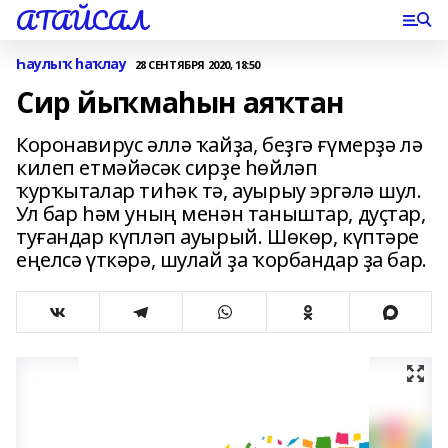
АТАЙСАЛ
Һаулыҡ һаҡлау
28 СЕНТЯБРЯ 2020, 18:50
Сир йыҡмаһын аяҡтан
Коронавирус әллә ҡайҙа, беҙгә ғүмерҙә лә
килеп етмәйәсәк сирҙе һөйләп
ҡурҡыталар тиһәк тә, ауырыу эргәлә шул.
Ул бар һәм уның менән таныштар, дуҫтар,
туғандар күпләп ауырый. Шөкөр, күптәре
еңелсә үткәрә, шулай ҙа ҡорбандар ҙа бар.