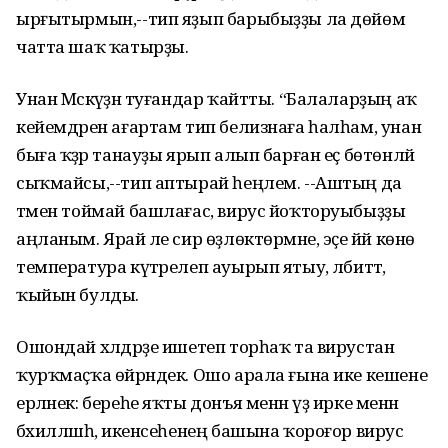
ырғытырмын,--тип яҙып барыбыҙҙы ла дөйөм
чатта шаҡ ҡатырҙы.
Унан Мәскәүҙән туғандар ҡайтты. “Балаларҙың аҡ
кейемдәрен ағартам тип белизнаға һалһам, унан
быға ҡәҙәр танауҙы ярып алып барған еҫ бөтөнләй
сыҡмайсы,--тип аптырай һеңлем. --Аштың да
тәмен тоймай башлағас, вирус йоҡторуыбыҙҙы
аңланым. Ярай әле сир өҙлөктөрмәне, эҫе йәй көнө
температура күтәрелеп ауырып ятыу, әлбиттә,
ҡыйын булды.
Ошондай хәлдәрҙе ишетеп торһаҡ та вирустан
ҡурҡмаҫҡа өйрәндек. Ошо арала ғына ике кешене
ерләнек: береһе яҡты донъя менән үҙ ирке менән
бәхилләшһә, икенсеһенең башына ҡороғор вирус