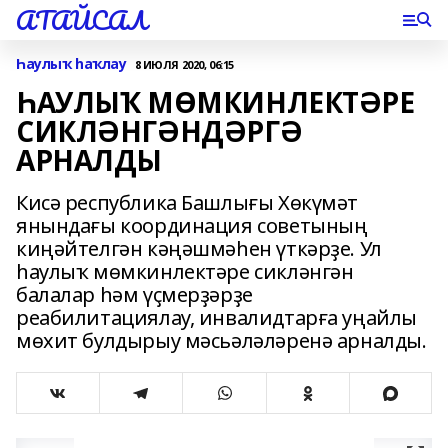
АТАЙСАЛ
Һаулыҡ һаҡлау
8 ИЮЛЯ 2020, 06:15
ҺАУЛЫҠ МӨМКИНЛЕКТӘРЕ
СИКЛӘНГӘНДӘРГӘ
АРНАЛДЫ
Кисә республика Башлығы Хөкүмәт
янындағы координация советының
киңәйтелгән кәңәшмәһен үткәрҙе. Ул
һаулыҡ мөмкинлектәре сикләнгән
балалар һәм үҫмерҙәрҙе
реабилитациялау, инвалидтарға уңайлы
мөхит булдырыу мәсьәләләренә арналды.