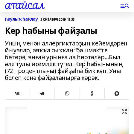
АТАЙСАЛ
Һаулыҡ һаҡлау
3 ОКТЯБРЯ 2019, 11:33
Кер һабыны файҙалы
Уның менән аллергиктарҙың кейемдәрен
йыуалар, аяҡҡа сыҡҡан “бәшмәк”те
бөтөрә, янған урынға ла һөртәләр…Был
әле тулы исемлек түгел. Кер һабынының
(72 процентлығы) файҙаһы бик күп. Уны
белеп кенә файҙаланырға кәрәк.