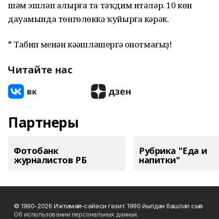
шәм эшләп алырға та тәҡдим итәләр. 10 көн
дауамында төнгөлөккә ҡуйырға кәрәк.
* Табип менән кәңәшләшергә онотмағыҙ!
Читайте нас
Партнеры
Фотобанк
Рубрика "Еда и
журналистов РБ
напитки"
© 1990-2026 Ижтимағи-сәйәси гәзит. 1990 йылдан башлап сыға
Об использовании персональных данных