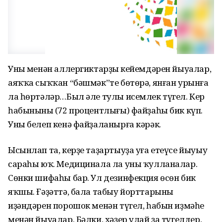
Уның менән аллергиктарҙың кейемдәрен йыуалар,
аяҡҡа сыҡҡан “бәшмәк”те бөтөрә, янған урынға
ла һөртәләр…Был әле тулы исемлек түгел. Кер
һабынының (72 процентлығы) файҙаһы бик күп.
Уны белеп кенә файҙаланырға кәрәк.
Ысынлап та, керҙе таҙартыуҙа уға етеүсе йыуыу
сараһы юҡ. Медицинала ла уны ҡулланалар.
Сөнки шифаһы бар. Ул дезинфекция өсөн бик
яҡшы. Ғәҙәттә, бала табыу йорттарының
иҙәндәрен порошок менән түгел, һабын иҙмәһе
менән йыуалар. Бәлки, хәҙер улай ҙа түгелдер,