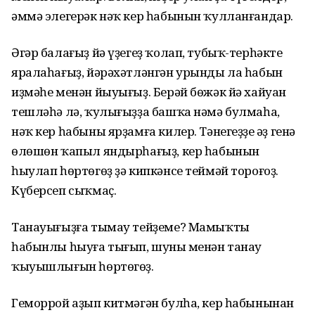
әммә элегерәк нәҡ кер һабынын ҡулланғандар.
Әгәр балағыҙ йә үҙегеҙ ҡолап, тубыҡ-терһәкте
яралаһағыҙ, йәрәхәтләнгән урынды ла һабын
иҙмәһе менән йыуығыҙ. Берәй бөжәк йә хайуан
тешләһә лә, ҡулығыҙҙа башҡа нәмә булмаһа,
нәҡ кер һабыны ярҙамға килер. Тәнегеҙҙең әҙ генә
өлөшөн ҡапыл яндырһағыҙ, кер һабынын
һыулап һөртөгөҙ ҙә кипкәнсе теймәй тороғоҙ.
Күберсеп сыҡмаҫ.
Танауығыҙға тымау тейҙеме? Мамыҡты
һабынлы һыуға тығып, шуның менән танау
ҡыуышлығын һөртөгөҙ.
Геморрой аҙып китмәгән булһа, кер һабынынан