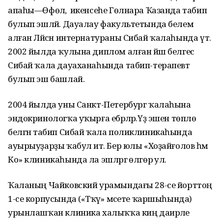
апаһы—Өфөлә, ә икенсеһе Гөлнара Ҡазанда табип
булып эшләй. Дауалау факультетында белем
алған Ләйсән интернатураны Сибай ҡалаһында үтә.
2002 йылда ҡулына диплом алған йәш белгес
Сибай ҡала дауаханаһында табип-терапевт
булып эш башлай.
2004 йылда уны Санкт-Петербург ҡалаһына
эндокринологҡа уҡырға ебәрәләр.Үҙ эшен төплө
белгән табип Сибай ҡала поликлиникаһында
ауырыуҙарҙы ҡабул итә. Бер юлы «Хоҙайғолов һәм
Ко» клиникаһында ла эшләргә өлгөрә ул.
Ҡаланың Чайковский урамындағы 28-се йорттоң
1-се корпусында («Тәҡүә» мәсете ҡаршыһында)
урынлашҡан клиника халыҡҡа киң даирәле