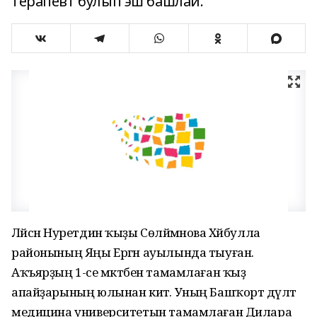
терапевт булып эш башлай.
Ләйсән Нуретдин ҡыҙы Сөләймәнова Хәйбулла
районының Яңы Ергән ауылында тыуған.
Аҡъярҙың 1-се мәктәбен тамамлаған ҡыҙ
апайҙарының юлынан китә. Уның Башҡорт дәүләт
медицина университетын тамамлаған Дилара