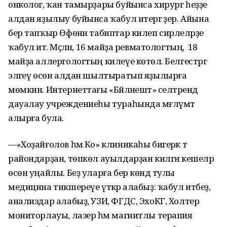
онколог, ҡан тамырҙары буйынса хирург һеҙҙе
алдан яҙылыу буйынса ҡабул итергә әҙер. Айына
бер тапҡыр Өфөнән табиптар килеп сирлеләрҙе
ҡабул итә. Мәҫәлән, 16 майҙа ревматологтың, ә 18
майҙа аллергологтың килеүе көтөлә. Белгестәргә
эләгеү өсөн алдан шылтыратып яҙылырға
мөмкин. Интернеттағы «Бәйләнештә» селтәрендә
дауалау учреждениеһы тураһында мәғлүмәт
алырға була.
—«Хоҙайғолов һәм Ко» клиникаһы бигерәк тә
райондарҙан, төпкөл ауылдарҙан килгән кешеләр
өсөн уңайлы. Беҙ уларға бер көндә тулы
медицина тикшереүе үткәрә алабыҙ: ҡабул итәбеҙ,
анализдар алабыҙ, УЗИ, ФГДС, ЭхоКГ, Холтер
мониторлауы, лазер һәм магнитлы терапия