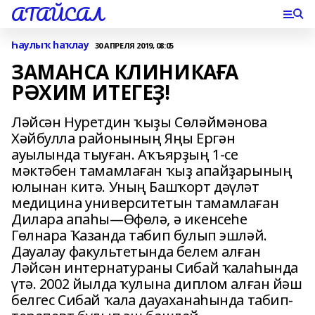
АТАЙСАЛ
Һаулыҡ һаҡлау
30 АПРЕЛЯ 2019, 08:05
ЗАМАНСА КЛИНИКАҒА
РӘХИМ ИТЕГЕҘ!
Ләйсән Нуретдин ҡыҙы Сөләймәнова
Хәйбулла районының Яңы Ергән
ауылында тыуған. Аҡъярҙың 1-се
мәктәбен тамамлаған ҡыҙ апайҙарының
юлынан китә. Уның Башҡорт дәүләт
медицина университетын тамамлаған
Дилара апаһы—Өфөлә, ә икенсеһе
Гөлнара Ҡазанда табип булып эшләй.
Дауалау факультетында белем алған
Ләйсән интернатураны Сибай ҡалаһында
үтә. 2002 йылда ҡулына диплом алған йәш
белгес Сибай ҡала дауаханаһында табип-