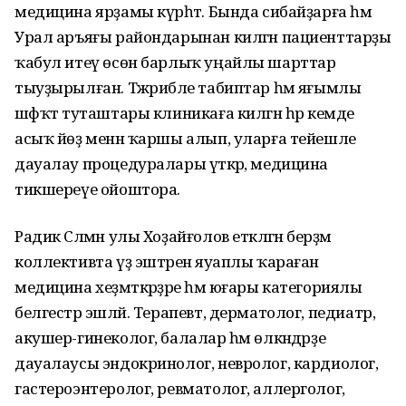
медицина ярҙамы күрһәтә. Бында сибайҙарға һәм
Урал аръяғы райондарынан килгән пациенттарҙы
ҡабул итеү өсөн барлыҡ уңайлы шарттар
тыуҙырылған. Тәжрибәле табиптар һәм яғымлы
шәфҡәт туташтары клиникаға килгән һәр кемде
асыҡ йөҙ менән ҡаршы алып, уларға тейешле
дауалау процедуралары үткәрә, медицина
тикшереүе ойоштора.
Радик Сәлмән улы Хоҙайғолов етәкләгән берҙәм
коллективта үҙ эштәренә яуаплы ҡараған
медицина хеҙмәткәрҙәре һәм юғары категориялы
белгестәр эшләй. Терапевт, дерматолог, педиатр,
акушер-гинеколог, балалар һәм өлкәндәрҙе
дауалаусы эндокринолог, невролог, кардиолог,
гастероэнтеролог, ревматолог, аллерголог,