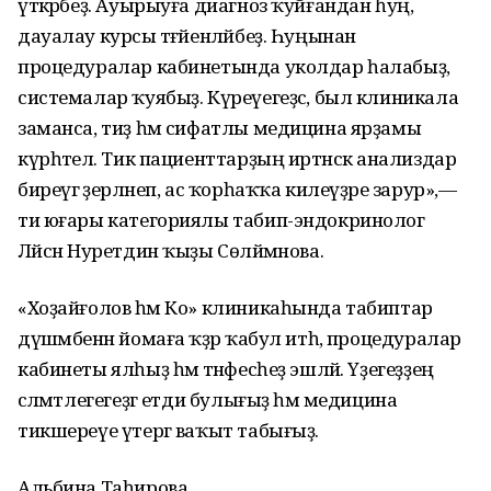
үткәрәбеҙ. Ауырыуға диагноз ҡуйғандан һуң,
дауалау курсы тәғәйенләйбеҙ. Һуңынан
процедуралар кабинетында уколдар һалабыҙ,
системалар ҡуябыҙ. Күреүегеҙсә, был клиникала
заманса, тиҙ һәм сифатлы медицина ярҙамы
күрһәтелә. Тик пациенттарҙың иртәнсәк анализдар
биреүгә әҙерләнеп, ас ҡорһаҡҡа килеүҙәре зарур»,—
ти юғары категориялы табип-эндокринолог
Ләйсән Нуретдин ҡыҙы Сөләймәнова.
«Хоҙайғолов һәм Ко» клиникаһында табиптар
дүшәмбенән йомаға ҡәҙәр ҡабул итһә, процедуралар
кабинеты ялһыҙ һәм тәнәфесһеҙ эшләй. Үҙегеҙҙең
сәләмәтлегегеҙгә етди булығыҙ һәм медицина
тикшереүе үтергә ваҡыт табығыҙ.
Альбина Таһирова.