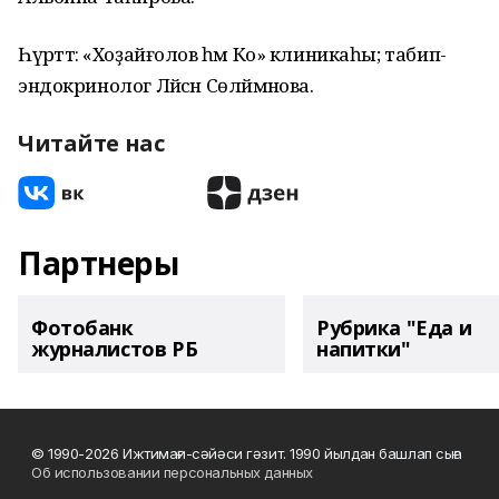
Һүрәттә: «Хоҙайғолов һәм Ко» клиникаһы; табип-
эндокринолог Ләйсән Сөләймәнова.
Читайте нас
Партнеры
Фотобанк
Рубрика "Еда и
журналистов РБ
напитки"
© 1990-2026 Ижтимағи-сәйәси гәзит. 1990 йылдан башлап сыға
Об использовании персональных данных