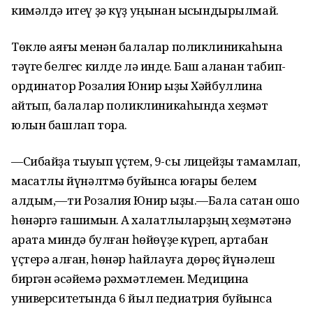
кимәлдә итеү ҙә күҙ уңынан ысҡындырылмай.
Төклө аяғы менән балалар поликлиникаһына
тәүге белгес килде лә инде. Баш ҡаланан табип-
ординатор Розалия Юнир ҡыҙы Хәйбуллина
ҡайтып, балалар поликлиникаһында хеҙмәт
юлын башлап тора.
—Сибайҙа тыуып үҫтем, 9-сы лицейҙы тамамлап,
маҡсатлы йүнәлтмә буйынса юғары белем
алдым,—ти Розалия Юнир ҡыҙы.—Бала саҡтан ошо
һөнәргә ғашиҡмын. Аҡ халатлыларҙың хеҙмәтәнә
ҡарата миндә булған һөйөүҙе күреп, артабан
үҫтерә алған, һөнәр һайлауға дөрөҫ йүнәлеш
биргән әсәйемә рәхмәтлемен. Медицина
университетында 6 йыл педиатрия буйынса