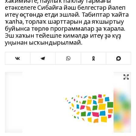
хакимиәте, һаулыҡ һаҡлау тармағы
етәкселеге Сибайға йәш белгестәр йәлеп
итеү өҫтөндә етди эшләй. Табиптар ҡайта
ҡалһа, торлаҡ шарттарын да яҡшыртыу
буйынса төрлө программалар ҙа ҡарала.
Эш хаҡын тейешле кимәлдә итеү ҙә күҙ
уңынан ысҡындырылмай.