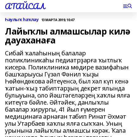
АТАЙСАЛ
Һаулыҡ һаҡлау
13 МАРТА 2019, 10:47
Лайыҡлы алмашсылар килә
дауаханаға
Сибай ҡалаһының балалар
поликлиникаһы педиатрҙарға ҡытлыҡ
кисерә. Поликлиника мөдире вазифаһын
башҡарыусы Гүзәл Фәнил ҡыҙы
Һөйөндөкова әйтеүенсә, был хәл күп кенә
ҡатын-ҡыҙ табиптарҙың декрет ялында
булыуына, оло йәштәгеләрҙең хаҡлы ялға
китеүгә бәйле. Әйтәйек, данлыҡлы
балалар хирургы, 41 йыл ғүмерен
медицинаға арнаған табип Ринат Әхмәт
улы Утарбаев хаҡлы ялға сыҡҡан. Уның
урынына лайыҡлы алмашсы кәрәк. Ҡала