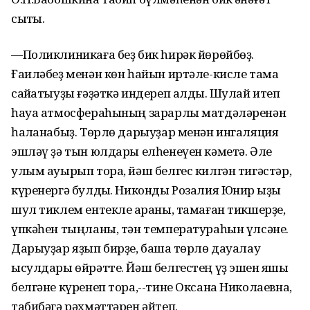
сыҡты.
—Поликлиникаға беҙ бик һирәк йөрөйбөҙ.
Ғаиләбеҙ менән көн һайын иртәле-кисле тамаҡ
сайҡатыуҙы ғәҙәткә индереп алдыҡ. Шулай итеп
һауа атмосфераһының зарарлы матдәләренән
һаҡланабыҙ. Төрлө дарыуҙар менән ингаляция
эшләү ҙә тын юлдары елһенеүен кәметә. Әле
улым ауырып тора, йәш белгес килгән тигәстәр,
күренергә булдыҡ. Никонды Розалия Юнир ҡыҙы
шул тиклем ентекле ҡараны, тамаған тикшерҙе,
үпкәһен тыңланы, тән температураһын үлсәне.
Дарыуҙар яҙып бирҙе, башҡа төрлө дауалау
ысулдары өйрәтте. Йәш белгестең үҙ эшен яҡшы
белгәне күренеп тора,--тине Оксана Николаевна,
табибәгә рәхмәттәрен әйтеп.