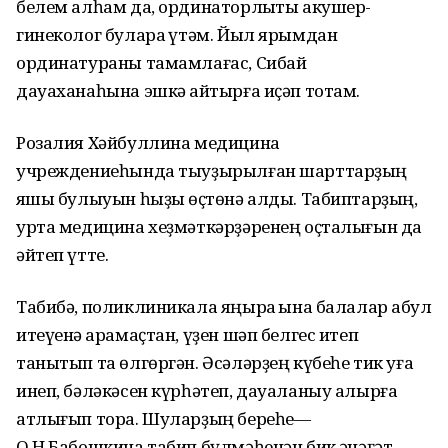
белем алһам да, ординаторлыҡты акушер-
гинеколог булараҡ үтәм. Йыл ярымдан
ординатураны тамамлағас, Сибай
дауаханаһына эшкә ҡайтырға иҫәп тотам.
Розалия Хәйбуллина медицина
учреждениеһында тыуҙырылған шарттарҙың
яҡшы булыуын һыҙыҡ өҫтөнә алды. Табиптарҙың,
урта медицина хеҙмәткәрҙәренең оҫталығын да
әйтеп үтте.
Табибә, поликлиникала яңыраҡ ҡына балалар ҡабул
итеүенә ҡарамаҫтан, үҙен шәп белгес итеп
танытып та өлгөргән. Әсәләрҙең күбеһе тик уға
инеп, бәләкәсен күрһәтеп, дауаланыу алырға
атлығып тора. Шуларҙың береһе—
О.Н.Бабошкина табип бүлмәһенән бик ҡәнәғәт