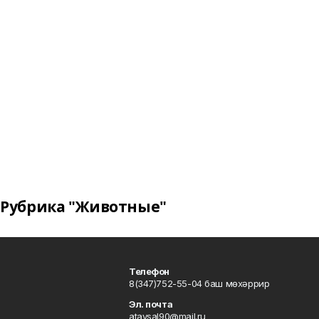
Рубрика "Животные"
Телефон
8(347)752-55-04 баш мөхәррир
Эл. почта
ataysal90@mail.ru