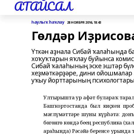
АТАЙСАЛ
Һаулыҡ һаҡлау
28 НОЯБРЯ 2016, 18:43
Гөлдәр Иҙрисов
Үткән аҙнала Сибай ҡалаһында б
хоҡуҡтарын яҡлау буйынса коми
Сибай ҡалаһының эске эштәр бүл
хеҙмәткәрҙәре, дини ойошмалар 
уҡыу йорттарының психологтары
Ултырышта ҙур афәт булараҡ тарал
Башҡортостанда был киҫкен проб
мәғлүмәттәре шуны күрһәтә: донъ
бөгөнгө көндә беҙҙең республика (
араһында) Рәсәйҙә беренсе урында