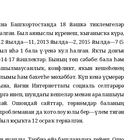
а Башҡортостанда 18 йәшкә тиклемгеләр
әлгән. Был аяныслы күренеш, ҡыҙғанысҡа күрә,
2012 йылда—11, 2013 йылда—2, 2015 йылда—7 (5
л иһә 1 бала үҙ-үҙенә ҡул һалған. Яҡты донъя
-17 йәшлектәр. Бының төп сәбәбе: бала һәм
лашылмаусанлыҡ, конфликт, яҡын кешеһенең
алымы һәм бәхетһеҙ мөхәббәт. Күп кенә үҫмерҙәр
на, йәғни Интернеттағы социаль селтәрҙәрҙә
ргә инеп, шундағы кешеләр менән аралашыуҙы
тмәй. Ошондай сайттар, төркөмдәр баланың
ә проблеманан да ҡотолоу юлы бер—үлем тигән
был юҫыҡта 12 осраҡ теркәлгән.
өсөн яуаплы. Тәрбиә өйҙә башланырға тейеш. Ошо