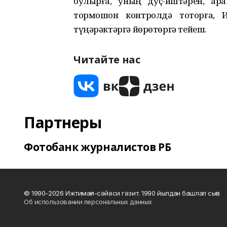
булырға, уның дуҫ-иштәрен, ар
тормошон контролдә тоторға, 
түңәрәктәргә йөрөтөргә тейеш.
Читайте нас
Партнеры
Фотобанк журналистов РБ
© 1990-2026 Ижтимағи-сәйәси гәзит. 1990 йылдан башлап сыға
Об использовании персональных данных