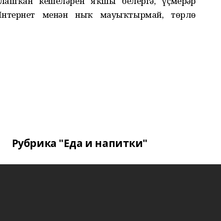
алашҡан кешеләрен яҡшы белергә, үҫмерҙәр
Интернет менән ныҡ мауыҡтырмай, төрлө
Рубрика "Еда и напитки"