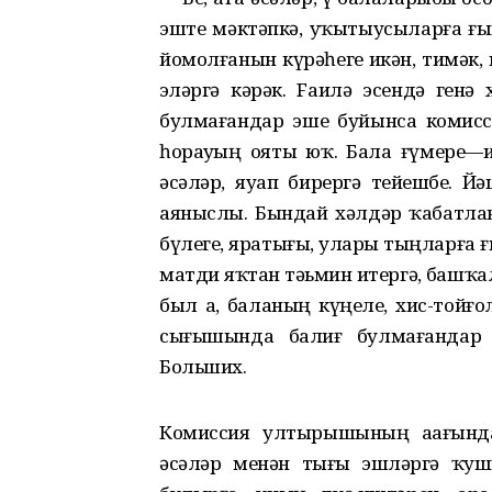
эште мәктәпкә, уҡытыусыларға ғын
йомолғанын күрәһегеҙ икән, тимәк
эҙләргә кәрәк. Fаилә эсендә генә
булмағандар эше буйынса комисси
һорауҙың ояты юҡ. Бала ғүмере—иң 
әсәләр, яуап бирергә тейешбеҙ. Й
аяныслы. Бындай хәлдәр ҡабатлан
бүлегеҙ, яратығыҙ, уларҙы тыңларға 
матди яҡтан тәьмин итергә, башҡа
был аҙ, баланың күңеле, хис-тойғ
сығышында балиғ булмағандар 
Больших.
Комиссия ултырышының аҙағында 
әсәләр менән тығыҙ эшләргә ҡу