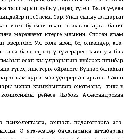
а тапшырып ҡуйыу дөрөҫ түгел. Бала үҙ-үҙенә
, ниндәйҙер проблема бар. Унан сығыу юлдарын
 хәл итеп булмай икән, психологтарга, балиғ
яға мөрәжәғәт итергә мөмкин. Ситтән ярҙам
ҡәҙерлеһе. Ул өҙөлә икән, беҙ, өлкәндәр, ата-
әш кенә балаларҙың үҙ ғүмерҙәрен ҡыйыуы бик
маһын өсөн ҡыҙ-улдарығыҙға күберәк иғтибар
ғына түгел, ишетергә өйрәнегеҙ. Күптәр балаһын
ларҙан кәм-хур итмәй үҫтерергә тырыша. Ләкин
олары менән ҡыҙыҡһынырға онотмағыҙ,—тине үҙ
комиссияһы рәйесе Любовь Александровна
психологтарга, социаль педагогтарға ата-
шылды. Ә ата-әсәләр балаларына иғтибарлы