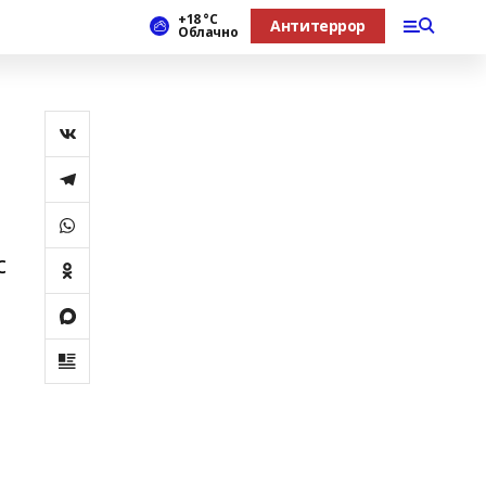
+18 °С
Антитеррор
Облачно
с