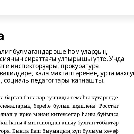
а
алиғ булмағандар эше һәм уларҙың
ссияның сираттағы ултырышы үтте. Унда
еге инспекторҙары, прокуратура
вәкилдәре, ҡала мәктәптәренең, урта махсу
, социаль педагогтары ҡатнашты.
а барған балалар суициды темаһы күтәрелде.
лемаларҙың береһе булып иҫәпләнә. Росстат
янан үҙ ирке менән китеүселәр һаны буйынса
халҡы һаны 4 миллиондан ашыу булған төбәктәр
 тора. Бында йәш быуындың күп булыуы хәүеф