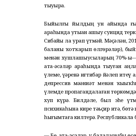
тыуҙыра.
Быйылғы йылдың ун айында ғын
араһында утыҙҙан ашыу суицид терк
Сибайҙы ла урап үтмәй. Мәҫәлән, 
баланы ҡотҡарып өлгөрәләр), быйы
менән хушлашыусыларҙың 70%-ы—14
ата-әсәләр араһында тыуған аң
үлеме, үҙҙәренә иғтибар йәлеп итеү 
депрессив мәҙәниәт менән ҡыҙыҡһы
үлемде пропагандалаған төркөмдә
хуп күрә. Билдәле, был эҙһеҙ ү
психикаһына кире тәьҫир итә, бөт
һығымтаға килтерә. Республикала 
— Беҙ, ата-әсәләр, үҙ балаларыбыҙ 