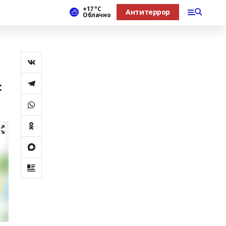
+17 °С
Антитеррор
Облачно
: