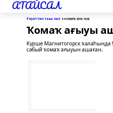
АТАЙСАЛ
Ғәҙәттән тыш хәл
5 НОЯБРЯ 2019, 10:35
Ҡомаҡ ағыуы а
Күрше Магнитогорск ҡалаһында 9
сабый ҡомаҡ ағыуын ашаған.