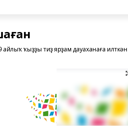
шаған
 айлыҡ ҡыҙҙы тиҙ ярҙам дауаханаға илткән