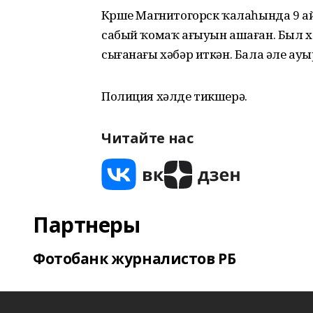
Күрше Магнитогорск ҡалаһында 9 а
сабый ҡомаҡ ағыуын ашаған. Был х
сығанағы хәбәр иткән. Бала әле ауы
Полиция хәлде тикшерә.
Читайте нас
Партнеры
Фотобанк журналистов РБ