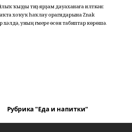
йлыҡ ҡыҙҙы тиҙ ярҙам дауаханаға илткән:
аҡта хоҡуҡ һаҡлау орагндарына Znak
р хәлдә, уның ғүмере өсөн табиптар көрөшә.
Рубрика "Еда и напитки"