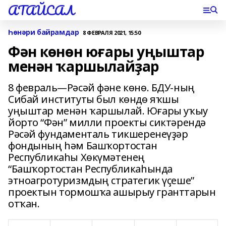
АТАЙСАЛ
Һөнәри байрамдар
8 ФЕВРАЛЯ 2021, 15:50
Фән көнөн юғары уңыштар
менән ҡаршылайҙар
8 февраль—Рәсәй фәне көнө. БДУ-ның
Сибай институты был көндө яҡшы
уңыштар менән ҡаршылай. Юғары уҡыу
йорто “Фән” милли проекты сиктәрендә
Рәсәй фундаменталь тикшеренеүҙәр
фондының һәм Башҡортостан
Республикаһы Хөкүмәтенең
“Башҡортостан Республикаһында
этноагротуризмдың стратегик үҫеше”
проектын тормошҡа ашырыу гранттарын
отҡан.