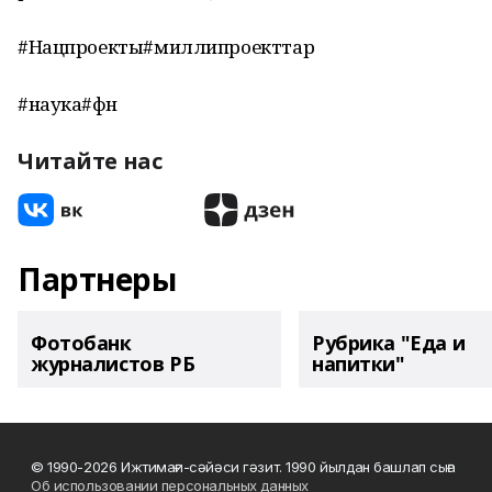
#Нацпроекты#миллипроекттар
#наука#фән
Читайте нас
Партнеры
Фотобанк
Рубрика "Еда и
журналистов РБ
напитки"
© 1990-2026 Ижтимағи-сәйәси гәзит. 1990 йылдан башлап сыға
Об использовании персональных данных