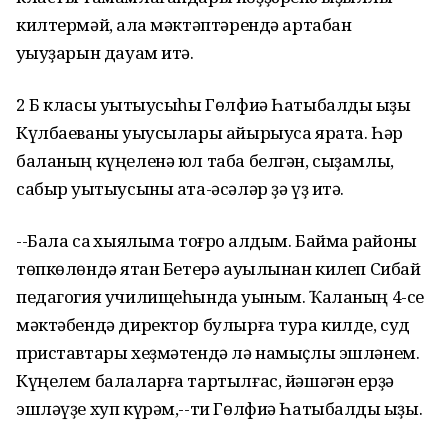
килтермәй, ҡала мәктәптәрендә артабан
уҡыуҙарын дауам итә.
2 Б класы уҡытыусыһы Гөлфиә Һатыбалды ҡыҙы
Күлбаеваны уҡыусылары айырыуса ярата. Һәр
баланың күңеленә юл таба белгән, сыҙамлы,
сабыр уҡытыусыны ата-әсәләр ҙә үҙ итә.
--Бала саҡ хыялыма тоғро ҡалдым. Баймаҡ районы
төпкөлөндә ятҡан Бетерә ауылынан килеп Сибай
педагогия училищеһында уҡыным. Ҡаланың 4-се
мәктәбендә директор булырға тура килде, суд
приставтары хеҙмәтендә лә намыҫлы эшләнем.
Күңелем балаларға тартылғас, йәшәгән ерҙә
эшләүҙе хуп күрәм,--ти Гөлфиә Һатыбалды ҡыҙы.