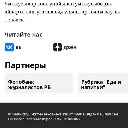
Уҡытыусылар көнө уңайынан уҡытыусыбыҙҙы
ҡайнар ҡотлап, уға эшендә уңыштар, ныҡлы һаулыҡ
теләнек.
Читайте нас
Партнеры
Фотобанк
Рубрика "Еда и
журналистов РБ
напитки"
© 1990-2026 Ижтимағи-сәйәси гәзит. 1990 йылдан башлап сыға
Об использовании персональных данных