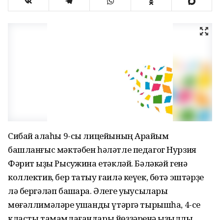
Сибай ҡалаһы 9-сы лицейының Арҡайым
башланғыс мәктәбен һәләтле педагог Нурзия
Фәрит ҡыҙы Рысҡужина етәкләй. Бәләкәй генә
коллектив, бер татыу ғаилә кеүек, бөтә эштәрҙе
лә бергәләп башҡара. Әлеге уҡыусылары
мөғәллимәләре ҡушҡанды үтәргә тырышһа, 4-се
класты тамамлағандары йөҙҙәренә ҡыҙыллыҡ