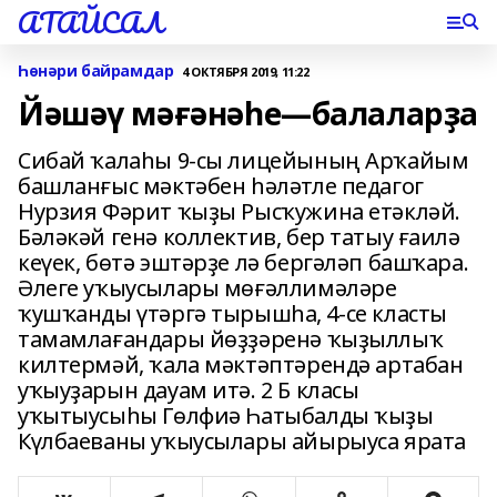
АТАЙСАЛ
Һөнәри байрамдар
4 ОКТЯБРЯ 2019, 11:22
Йәшәү мәғәнәһе—балаларҙа
Сибай ҡалаһы 9-сы лицейының Арҡайым
башланғыс мәктәбен һәләтле педагог
Нурзия Фәрит ҡыҙы Рысҡужина етәкләй.
Бәләкәй генә коллектив, бер татыу ғаилә
кеүек, бөтә эштәрҙе лә бергәләп башҡара.
Әлеге уҡыусылары мөғәллимәләре
ҡушҡанды үтәргә тырышһа, 4-се класты
тамамлағандары йөҙҙәренә ҡыҙыллыҡ
килтермәй, ҡала мәктәптәрендә артабан
уҡыуҙарын дауам итә. 2 Б класы
уҡытыусыһы Гөлфиә Һатыбалды ҡыҙы
Күлбаеваны уҡыусылары айырыуса ярата