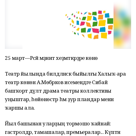
25 март—Рәсәй мәҙәниәт хеҙмәткәрҙәре көнө
Театр йылында билдәләнәсәк быйылғы Халыҡ-ара
театр көнөн А.Мөбәрәков исемендәге Сибай
башҡорт дәүләт драма театры коллективы
уңыштар, һөйөнөстәр һәм ҙур пландар менән
ҡаршы ала.
Йыл башынан уларҙың тормошо ҡайнай:
гастролдәр, тамашалар, премьералар... Күптән