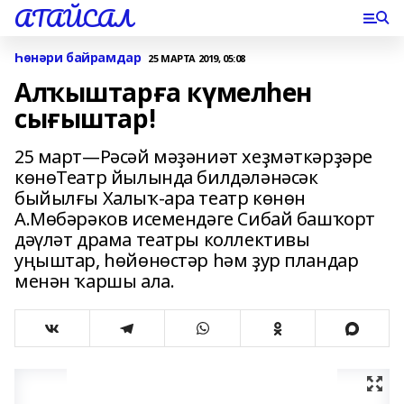
АТАЙСАЛ
Һөнәри байрамдар
25 МАРТА 2019, 05:08
Алҡыштарға күмелһен
сығыштар!
25 март—Рәсәй мәҙәниәт хеҙмәткәрҙәре
көнөТеатр йылында билдәләнәсәк
быйылғы Халыҡ-ара театр көнөн
А.Мөбәрәков исемендәге Сибай башҡорт
дәүләт драма театры коллективы
уңыштар, һөйөнөстәр һәм ҙур пландар
менән ҡаршы ала.