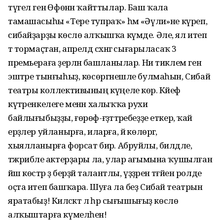
түгел генә Өфөнән ҡайттылар. Баш ҡала
тамашасыһы «Тере тупраҡ» һәм «Әүлиә»не күреп,
сибайҙарҙы көслө алҡышҡа күмде. Әле, ял итеп
тә тормаҫтан, апрелдә сәхнәгә сығарыласаҡ 3
премьераға әҙерләнә башланылар. Ни тиклем генә
эштәре тынғыһыҙ, көсөргәнешле булмаһын, Сибай
театры коллективының күңеле көр. Кәйеф
күтәренкелеге менән халыҡҡа рухи
байлығыбыҙҙы, ғөрөф-ғәҙәттәребеҙҙе еткерә, ҡай
ерҙәлер уйланырға, иларға, йә көлөргә,
хыялланырға форсат бирә. Абруйлы, билдәле,
тәжрибәле актерҙары ла, улар ағымына ҡушылған
йәш көстәр ҙә берҙәй талантлы, үҙҙәренә тәғәйен ролде
оҫта итеп башҡара. Шуға ла беҙ Сибай театрын
яратабыҙ! Киләсәктә лә һәр сығышығыҙ көслө
алҡыштарға күмелһен!