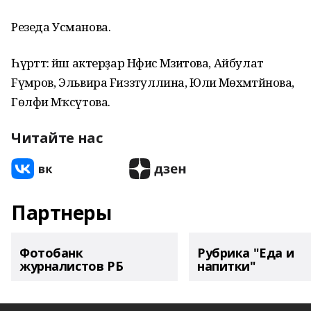
Резеда Усманова.
Һүрәттә: йәш актерҙар Нәфисә Мәзитова, Айбулат
Fүмәров, Эльвира Fиззәтуллина, Юлиә Мөхәмәтйәнова,
Гөлфиә Мәҡсүтова.
Читайте нас
Партнеры
Фотобанк
Рубрика "Еда и
журналистов РБ
напитки"