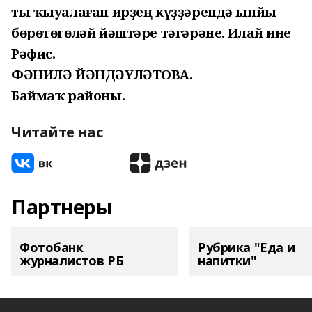
ты ҡыуалаған ирҙең күҙҙәрендә ынйы
бөрөтөгөләй йәштәре тәгәрәне. Илай ине
Рәфис.
ФӘНИЛӘ ЙӘНДӘҮЛӘТОВА.
Баймаҡ районы.
Читайте нас
Партнеры
Фотобанк
Рубрика "Еда и
журналистов РБ
напитки"