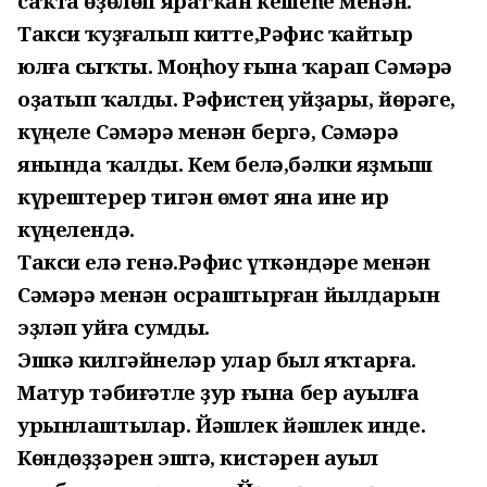
саҡта өҙөлөп яратҡан кешеһе менән.
Такси ҡуҙғалып китте,Рәфис ҡайтыр
юлға сыҡты. Моңһоу ғына ҡарап Сәмәрә
оҙатып ҡалды. Рәфистең уйҙары, йөрәге,
күңеле Сәмәрә менән бергә, Сәмәрә
янында ҡалды. Кем белә,бәлки яҙмыш
күрештерер тигән өмөт яна ине ир
күңелендә.
Такси елә генә.Рәфис үткәндәре менән
Сәмәрә менән осраштырған йылдарын
эҙләп уйға сумды.
Эшкә килгәйнеләр улар был яҡтарға.
Матур тәбиғәтле ҙур ғына бер ауылға
урынлаштылар. Йәшлек йәшлек инде.
Көндөҙҙәрен эштә, кистәрен ауыл