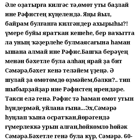
Әле оҙатырға килгәс тә,өмөт уты баҙлай
ине Рәфистең күңелендә. Яңы йыл,
байрам булғанға килгәндер ахырыһы?!
Ғүмере буйы яратҡан кешеһе, бер ваҡытта
ла уның ҡәҙерлеһе булмаясағына һаман
ышана алмай ине Рәфис.Башҡа берәүең
менән бәхетле була алһаң ярай ҙа бит
Сәмәрә,бәхет кенә теләйем үҙеңә. Ә
шулай ҙа өмөтөмдө өҙмәйем,бәлки?.. тип
шыбырҙайҙар ине Рәфистең ирендәре.
Такси елә генә. Рәфис тә һаман өмөт утын
һүндермәй, уйлана ғына...Эх,Сәмәрә
һуңлап ҡына осратҡан,йөрәгендә
ғүмерлеккә урын алған,һөйкөмлө һөйәк
Сәмәрә.Бәхетле генә була күр, Сәмәрә. 60-