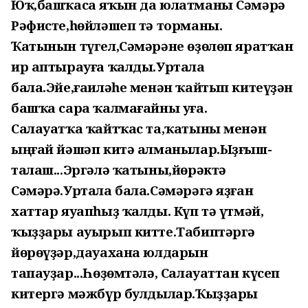
Юҡ,башҡаса яҡын да юлатманы Сәмәрә
Рәфисте,һөйләшеп тә торманы.
Ҡатынын түгел,Сәмәрәне өҙөлөп яратҡан
ир аптырауға ҡалды.Уртала
бала.Эйе,ғаиләһе менән ҡайтып китеүҙән
башҡа сара ҡалмағайны уға.
Салауатҡа ҡайтҡас та,ҡатыны менән
ыңғай йәшәп китә алманылар.Ыҙғыш-
талаш...Эргәлә ҡатыны,йөрәктә
Сәмәрә.Уртала бала.Сәмәрәгә яҙған
хаттар яуапһыҙ ҡалды. Күп тә үтмәй,
ҡыҙҙары ауырып китте.Табиптәргә
йөрөүҙәр,дауахана юлдарын
тапауҙар...Һөҙөмтәлә, Салауаттан күсеп
китергә мәжбүр булдылар.Ҡыҙҙары