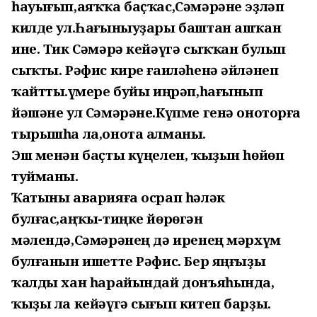
һауығып,аяҡҡа баҫҡас,Сәмәрәне эҙләп
килде ул.Һағыныуҙары баштан ашҡан
ине. Тик Сәмәрә кейәүгә сыҡҡан булып
сыҡты. Рәфис кире ғаиләһенә әйләнеп
ҡайтты.Ғүмере буйы иңрәп,һағынып
йәшәне ул Сәмәрәне.Күпме генә оноторға
тырышһа ла,онота алманы.
Эш менән баҫты күңелен, ҡыҙын һөйөп
туйманы.
Ҡатыны аварияға осрап һәләк
булғас,аңҡы-тиңке йөрөгән
мәлендә,Сәмәрәнең дә иренең мәрхүм
булғанын ишетте Рәфис. Бер яңғыҙы
ҡалды хан һарайындай донъяһында,
ҡыҙы ла кейәүгә сығып китеп барҙы.