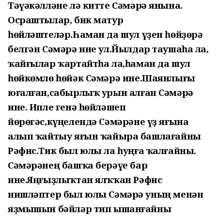
Тәүәкәлләне лә китте Сәмәрә янына.
Осраштылар, бик матур
һөйләштеләр.Һаман да шул үҙен һөйҙөрә
белгән Сәмәрә ине ул.Йылдар таушаһа ла,
ҡайғылар ҡартайтһа ла,һаман да шул
һөйкөмлө һөйәк Сәмәрә ине.Шаянлығы
юғалған,сабырлыҡ урын алған Сәмәрә
ине. Ипле генә һөйләшеп
йөрөгәс,күңелендә Сәмәрәне үҙ яғына
алып ҡайтыу яғын ҡайыра башлағайны
Рәфис.Тик был юлы ла һуңға ҡалғайны.
Сәмәрәнең башҡа берәүе бар
ине.Яңғыҙлыҡтан ялҡҡан Рәфис
нишләптер был юлы Сәмәрә уның менән
яҙмышын бәйләр тип ышанғайны