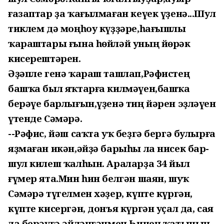
ғазаптар ҙа ҡағылмаған кеүек үҙенә...Шул
тиклем дә моңһоу күҙҙәре,һағышлы
ҡараштары ғына һөйләй уның йөрәк
кисерештәрен.
Әҙәпле генә ҡараш ташлап,Рәфистең
башҡа был яҡтарға килмәүен,башҡа
берәүе барлығын,үҙенә тиң йәрен эҙләүен
үтенде Сәмәрә.
--Рәфис, йәш саҡта уҡ беҙгә бергә булырға
яҙмаған икән,әйҙә барыһы ла нисек бар-
шул килеш ҡалһын. Араларҙа 34 йыл
ғүмер ята.Мин һин белгән шаян, шуҡ
Сәмәрә түгелмен хәҙер, күпте күргән,
күпте кисергән, донъя күргән уҫал да, сая
ла берәүгә әйләнгәнмен.Һинең ҡатының