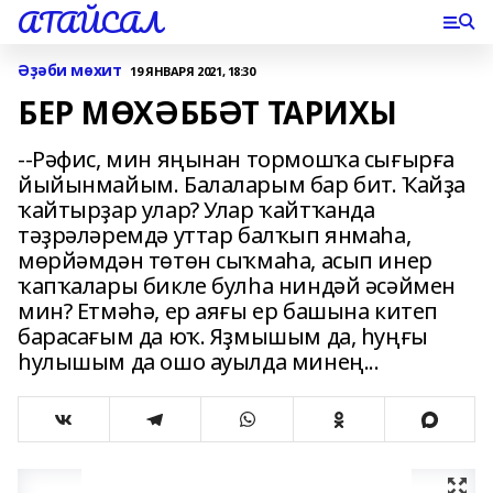
АТАЙСАЛ
Әҙәби мѳхит
19 ЯНВАРЯ 2021, 18:30
БЕР МӨХӘББӘТ ТАРИХЫ
--Рәфис, мин яңынан тормошҡа сығырға
йыйынмайым. Балаларым бар бит. Ҡайҙа
ҡайтырҙар улар? Улар ҡайтҡанда
тәҙрәләремдә уттар балҡып янмаһа,
мөрйәмдән төтөн сыҡмаһа, асып инер
ҡапҡалары бикле булһа ниндәй әсәймен
мин? Етмәһә, ер аяғы ер башына китеп
барасағым да юҡ. Яҙмышым да, һуңғы
һулышым да ошо ауылда минең...