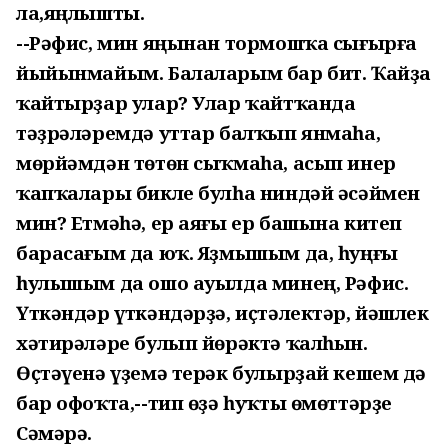
ла,яңлышты.
--Рәфис, мин яңынан тормошҡа сығырға
йыйынмайым. Балаларым бар бит. Ҡайҙа
ҡайтырҙар улар? Улар ҡайтҡанда
тәҙрәләремдә уттар балҡып янмаһа,
мөрйәмдән төтөн сыҡмаһа, асып инер
ҡапҡалары бикле булһа ниндәй әсәймен
мин? Етмәһә, ер аяғы ер башына китеп
барасағым да юҡ. Яҙмышым да, һуңғы
һулышым да ошо ауылда минең, Рәфис.
Үткәндәр үткәндәрҙә, иҫтәлектәр, йәшлек
хәтирәләре булып йөрәктә ҡалһын.
Өҫтәүенә үҙемә терәк булырҙай кешем дә
бар офоҡта,--тип өҙә һуҡты өмөттәрҙе
Сәмәрә.