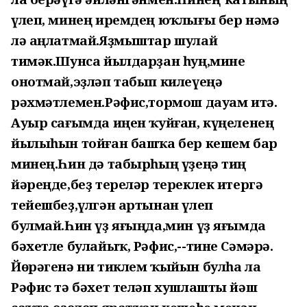
үлеп, минең иремдең юҡлығы бер нәмә
лә аңлатмай.Яҙмыштар шулай
тимәк.Шунса йылдарҙан һуң,мине
онотмай,эҙләп табып килеүеңә
рәхмәтлемен.Рәфис,тормош дауам итә.
Ауыр сағымда иңен ҡуйған, күңеленең
йылыһын тойған башҡа бер кешем бар
минең.Һин дә табырһың үҙеңә тиң
йәреңде,беҙ тереләр тереклек итергә
тейешбеҙ,үлгән артынан үлеп
булмай.Һин үҙ яғыңда,мин үҙ яғымда
бәхетле булайыҡ, Рәфис,--тине Сәмәрә.
Йөрәгенә ни тиклем ҡыйын булһа ла
Рәфис тә бәхет теләп хушлашты йәш