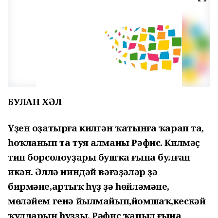
БУЛҒАН ХӘЛ
Үҙен оҙатырға килгән ҡатынға ҡарап та,
һоҡланып та туя алманы Рәфис. Килмәҫ
тип борсолоуҙары бушҡа ғына булған
икән. Әллә ниндәй вәғәҙәләр ҙә
бирмәне,артыҡ һүҙ ҙә һөйләмәне,
мөләйем генә йылмайып,йомшаҡ,кескәй
ҡулдарын һуҙҙы. Рәфис ҡапыл ғына