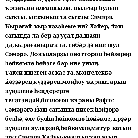
ҡосағына алғайны ла, йылғыр булып
сыҡты, ысҡынып та сыҡты Сәмәрә.
Ҡырағай ҡыр кәзәһеме ни? Хәйер, йәш
сағында ла бер аҙ уҫал да,шаян
да,ҡырағайыраҡ та, сибәр ҙә ине шул
Сәмәрә. Донъяларҙы оноттороп һөйҙөрөр
һөйкөмлө һөйәге бар ине уның.
Такси ишеген асҡас та, мәңгелеккә
йөҙҙәрен,күҙҙәрен,моңһоу ҡараштарын
күңеленә һеңдерергә
теләгәндәй,йотлоғоп ҡараны Рәфис
Сәмәрәгә.Йәш сағында нисек һөйҙөрә
белһә, әле булһа һөйкөмлө һөйәкле, ирҙәр
күңелен яуларҙай,һөйкөмлө,матур ҡатын
шул Сәмәрә.Ҡайғы-юғалтыуҙар,ауыр