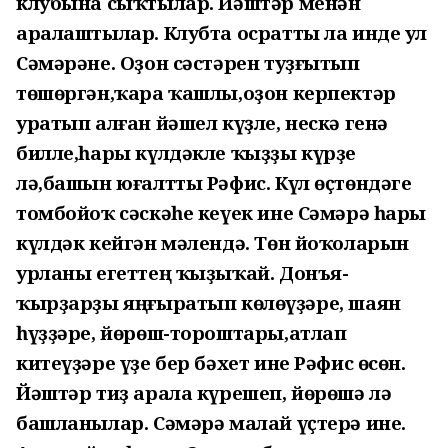
клубына сыҡтылар. Йәштәр менән
аралаштылар. Клубта осратты ла инде ул
Сәмәрәне. Оҙон сәстәрен туҙғытып
төшөргән,ҡара ҡашлы,оҙон керпектәр
уратып алған йәшел күҙле, нескә генә
билле,һары күлдәкле ҡыҙҙы күрҙе
лә,башын юғалтты Рәфис. Күл өҫтөндәге
томбойоҡ сәскәһе кеүек ине Сәмәрә һары
күлдәк кейгән мәлендә. Төн йоҡоларын
урланы егеттең ҡыҙыҡай. Донъя-
ҡырҙарҙы яңғыратып көлөүҙәре, шаян
һүҙҙәре, йөрөш-тороштары,атлап
китеүҙәре үҙе бер бәхет ине Рәфис өсөн.
Йәштәр тиҙ арала күрешеп, йөрөшә лә
башланылар. Сәмәрә малай үҫтерә ине.