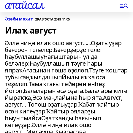
АТАЙСАЛ
Әҙәби мѳхит
29 АВГУСТА 2019, 11:05
Илаҡ август
Әллә ниңә илаҡ ошо август......Оҙатыуҙар
бәғерен теләлер.Бәғерҙәрҙе телеп
һаубуллашыуҺағыштарын ул да
беләлер:Һаубуллашып тәүге һары
япраҡАғасынан төшә өҙөлөп.Тәүге ҡоштар
тубы саңҡылдашыпЙылы яҡҡа оса
теҙелеп.Тамаҡтағы төйөрөн өнһөҙ
йотоп,Балаларын әсә оҙата.Балалары китә
йыраҡҡа,Әсә маңлайына һыр ята.Август,
август... Тотош оҙатыуҙар,Ҡабат ҡайтыр
өсөн китеүҙәр.Ҡайтыр ояларҙы
һыуытмайсаОҙатҡанды һағынып
көтөүҙәр.Әллә ниңә илаҡ ошо
август...Миләүшә Ҡыҙрасова.