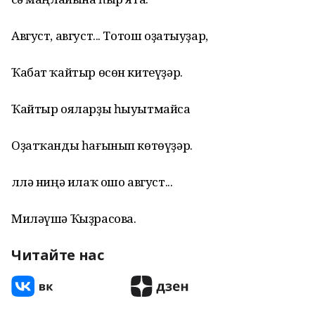
Август, август... Тотош оҙатыуҙар,
Ҡабат ҡайтыр өсөн китеүҙәр.
Ҡайтыр ояларҙы һыуытмайса
Оҙатҡанды һағынып көтөүҙәр.
Әллә ниңә илаҡ ошо август...
Миләүшә Ҡыҙрасова.
Читайте нас