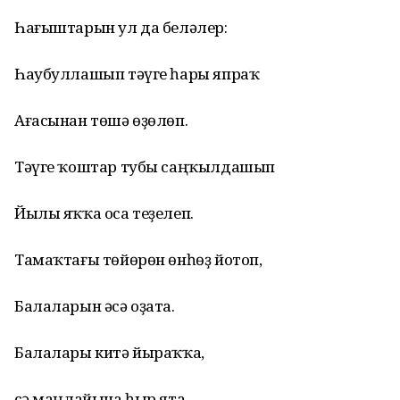
Һағыштарын ул да беләлер:
Һаубуллашып тәүге һары япраҡ
Ағасынан төшә өҙөлөп.
Тәүге ҡоштар тубы саңҡылдашып
Йылы яҡҡа оса теҙелеп.
Тамаҡтағы төйөрөн өнһөҙ йотоп,
Балаларын әсә оҙата.
Балалары китә йыраҡҡа,
Әсә маңлайына һыр ята.