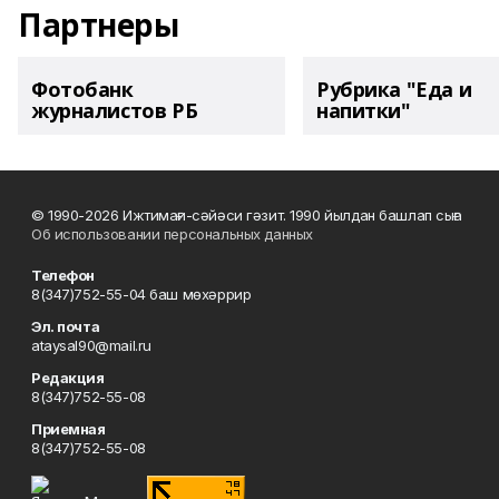
Партнеры
Фотобанк
Рубрика "Еда и
журналистов РБ
напитки"
© 1990-2026 Ижтимағи-сәйәси гәзит. 1990 йылдан башлап сыға
Об использовании персональных данных
Телефон
8(347)752-55-04 баш мөхәррир
Эл. почта
ataysal90@mail.ru
Редакция
8(347)752-55-08
Приемная
8(347)752-55-08