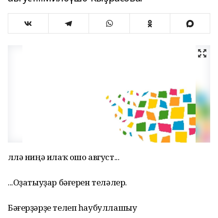
Әллә ниңә илаҡ ошо август...
...Оҙатыуҙар бәғерен теләлер.
Бәғерҙәрҙе телеп һаубуллашыу