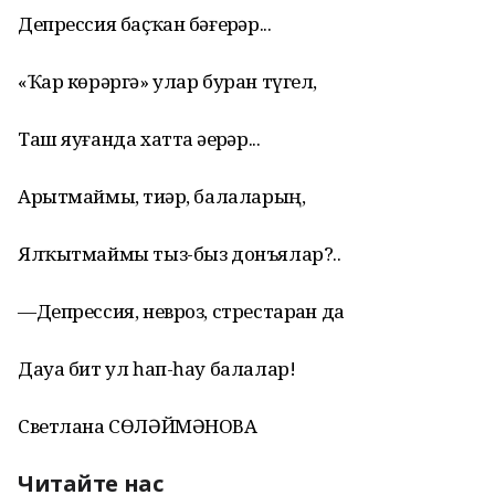
Депрессия баҫҡан бәғерҙәр...
«Ҡар көрәргә» улар буран түгел,
Таш яуғанда хатта әҙерҙәр...
Арытмаймы, тиҙәр, балаларың,
Ялҡытмаймы тыз-быз донъялар?..
—Депрессия, невроз, стрестарҙан да
Дауа бит ул һап-һау балалар!
Светлана СӨЛӘЙМӘНОВА
Читайте нас