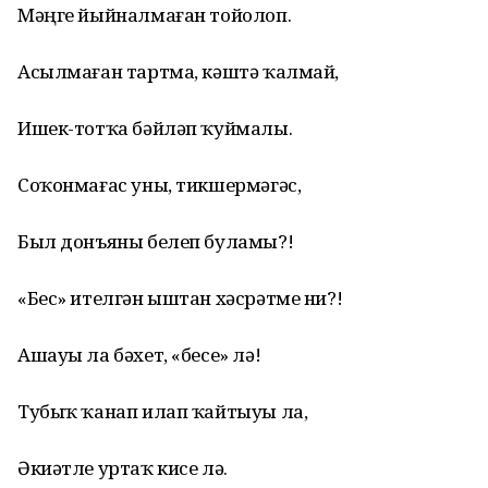
Мәңге йыйналмаған тойолоп.
Асылмаған тартма, кәштә ҡалмай,
Ишек-тотҡа бәйләп ҡуймалы.
Соҡонмағас уны, тикшермәгәс,
Был донъяны белеп буламы?!
«Бес» ителгән ыштан хәсрәтме ни?!
Ашауы ла бәхет, «бесе» лә!
Тубыҡ ҡанап илап ҡайтыуы ла,
Әкиәтле уртаҡ кисе лә.