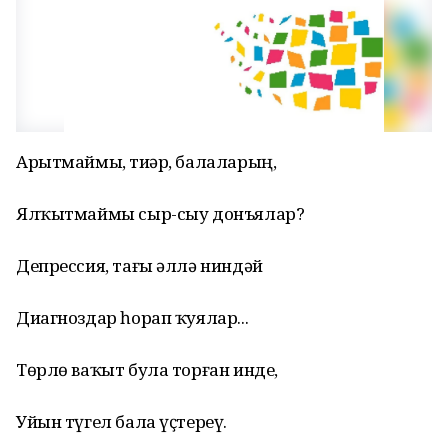
Арытмаймы, тиҙәр, балаларың,
Ялҡытмаймы сыр-сыу донъялар?
Депрессия, тағы әллә ниндәй
Диагноздар һорап ҡуялар...
Төрлө ваҡыт була торған инде,
Уйын түгел бала үҫтереү.