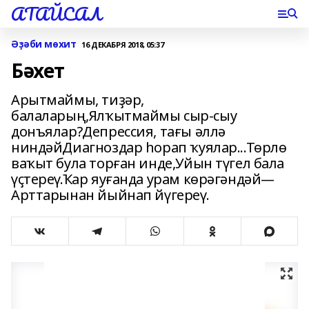
АТАЙСАЛ
Әҙәби мѳхит
16 ДЕКАБРЯ 2018, 05:37
Бәхет
Арытмаймы, тиҙәр,
балаларың,Ялҡытмаймы сыр-сыу
донъялар?Депрессия, тағы әллә
ниндәйДиагноздар һорап ҡуялар...Төрлө
ваҡыт була торған инде,Уйын түгел бала
үҫтереү.Ҡар яуғанда урам көрәгәндәй—
Арттарынан йыйнап йүгереү.