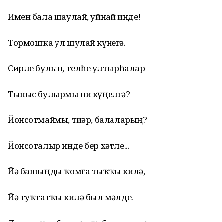
Имен бала шаулай, уйнай инде!
Тормошҡа ул шулай күнегә.
Сирле булып, телһеҙ ултырһалар
Тыныс булырмы ни күңелгә?
Йонсотмаймы, тиҙәр, балаларың?
Йонсоталыр инде бер хәтле...
Йә башыңды ҡомға тыҡҡы килә,
Йә туҡтатҡы килә был мәлде.