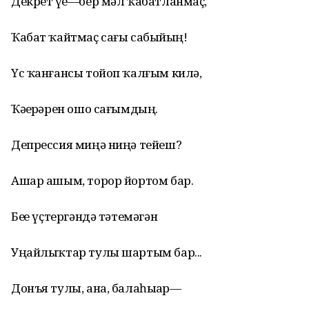
Декрет үҙе—бер мәл ҡабатланмаҫ,
Ҡабат ҡайтмаҫ сағы сабыйҙың!
Үс ҡанғансы тойоп ҡалғым килә,
Ҡәҙерҙәрен ошо сағымдың.
Депрессия миңә ниңә тейеш?
Ашар ашым, торор йортом бар.
Беҙҙе үҫтергәндә тәтемәгән
Уңайлыҡтар тулы шартым бар...
Донъя тулы, ана, балаһыҙҙар—