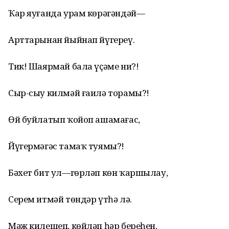
Ҡар яуғанда урам көрәгәндәй—
Арттарынан йыйнап йүгереү.
Тик! Шаярмай бала үҫәме ни?!
Сыр-сыу килмәй ғаилә торамы?!
Өй буйлатып ҡойоп ашамағас,
Йүгермәгәс тамаҡ туямы?!
Бәхет бит ул—гөрләп көн ҡаршылау,
Серем итмәй төндәр үтһә лә.
Мәж килешеп, көйләп һәр береһен,