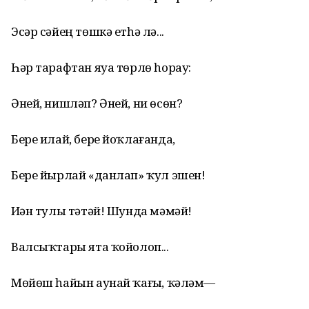
Эсәр сәйең төшкә етһә лә...
Һәр тарафтан яуа төрлө һорау:
Әней, нишләп? Әней, ни өсөн?
Бере илай, бере йоҡлағанда,
Бере йырлай «данлап» ҡул эшен!
Иҙән тулы тәтәй! Шунда мәмәй!
Валсыҡтары ята ҡойолоп...
Мөйөш һайын аунай ҡағыҙ, ҡәләм—