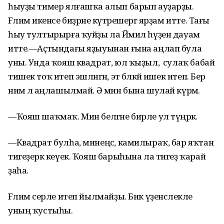
һыуҙы тимер ялғашҡа алып барып ауҙарҙы.
Fәлимә икенсе биҙрәне күтәрешергә ярҙам итте. Тағы
һыу тултырырға ҡуйҙы ла Йәмил һүҙен дауам
итте.—Аҫтындағы яҙыуынан ғына аңлап була
уны. Унда ҡояш квадрат, юл ҡыҙыл, ә сулаҡ бабай
тишек тоҡ итеп эшләнгән, эт бәләкәй ишек итеп. Бер
нимә лә аңлашылмай. Ә мин бына шулай күрәм.
—Ҡояш шаҡмаҡ. Мин белгәне бирле ул түңәрәк.
—Квадрат булһа, минеңсә, камилыраҡ, бар яҡтан
тигеҙерәк кеүек. Ҡояш барыһына ла тигеҙ ҡарай
ҙаһа.
Fәлимә серле итеп йылмайҙы. Бик үҙенсәлекле
уның ҡустыһы.