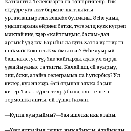
ҡатнашты. Телевизорға ла төшөргәйнеләр. Тик
еңеүҙәре уға ләззәт бирмәне, шатлыҡты
уртаҡлашыр ғәзиз кешеһе булманы. Әсәһе уның
уңыштарына өйрәнеп бөткән, тәүге мәлдә күккә күтәреп
маҡтай ине, хәҙер «ҡайттыңмы, балам»дан
артыҡ һүҙ ҙә юҡ. Барыһы ла ғәҙәти. Хатта иртәгә иртән
шаҡмаҡ ҡояш сыҡмаймы икән? Әсәһе ауырый
башлағас, ул тәүҙә бик ҡайғырҙы, аҙаҡ ул сирҙән
үҙенә йыуаныс та тапты. Ҡалай шәп, әсәй ауырыу,
тип, бәлки, атайға телеграмма ла һуғырбыҙ? Ул
килер, күрешерҙәр. Әсәй яңынан аяҡҡа баҫып
китер. Тик… күрештеләр ҙә бына, оло теләге лә
тормошҡа ашты, ә әсәй түшәктә һаман.
—Күптән ауырыймы?—бая ишеткән икән атаһы.
—Хәҙер ярты йыл түшәктә, ныҡ ябыҡты. Атайыңды