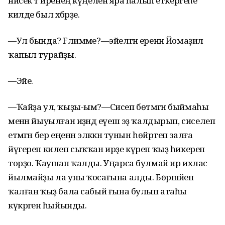
нисек тә иренең күңеленә яра һалып еткергеһе
килде был хәбәрҙе.
—Ул бында? Fәлимәме?—эйелгән еренән Йомаҙил
ҡапыл турайҙы.
—Эйе.
—Ҡайҙа ул, ҡыҙы-ым?—Сисеп бөтмәгән быймаһы
менән йыуылған иҙәндә еүеш эҙ ҡалдырып, сиселеп
етмәгән бер еңенән эләккән тунын һөйрәтеп залға
йүгереп килеп сыҡҡан ирҙе күреп ҡыҙ һикереп
торҙо. Ҡаушап ҡалды. Уңарса булмай ир ихлас
йылмайҙы ла уны ҡосағына алды. Бөршәйеп
ҡалған ҡыҙ бала сабый ғына булып атаһы
күкрәгенә һыйынды.