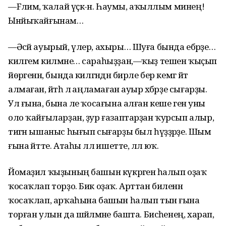
—Fәлимә, ҡалай үҫкә-ән. Һаумы, аҡыллым минең!
Ынйыҡайғынам…
—Әсәй ауырый, үлер, ахыры… Шуға бында ебәрҙе…
килгем килмәне… сараһыҙҙан,—ҡыҙ тешен ҡыҫып
йөрәгенән, бында килгәндән бирле бер кемгә әйтә
алмаған, әйтһә лә аңламаған ауыр хәбәрҙе сығарҙы.
Ул ғына, бына әле ҡосағына алған кеше генә уны
оло ҡайғыларҙан, ҙур ғазаптарҙан ҡурсып алыр,
тигән ышаныс һығып сығарҙы был һүҙҙәрҙе. Шым
ғына әйтте. Атаһы әллә ишетте, әллә юҡ.
Йомаҙил ҡыҙының башын күкрәгенә һалып оҙаҡ
ҡосаҡлап торҙо. Бик оҙаҡ. Арттан биленән
ҡосаҡлап, арҡаһына башын һалып тын ғына
торған улын да шәйләмәне башта. Бисәһенең, харап,