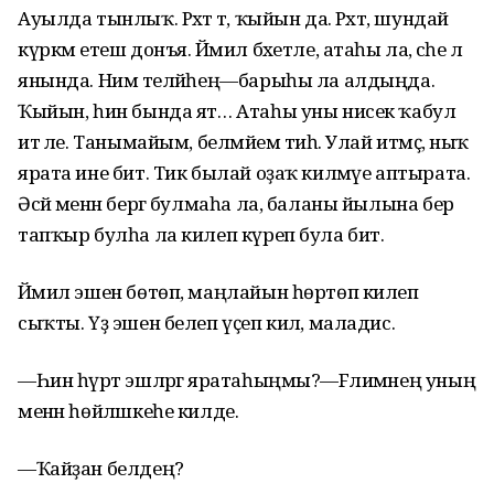
Ауылда тынлыҡ. Рәхәт тә, ҡыйын да. Рәхәт, шундай
күркәм етеш донъя. Йәмил бәхетле, атаһы ла, әсәһе лә
янында. Нимә теләйһең—барыһы ла алдыңда.
Ҡыйын, һин бында ят… Атаһы уны нисек ҡабул
итә әле. Танымайым, белмәйем тиһә. Улай итмәҫ, ныҡ
ярата ине бит. Тик былай оҙаҡ килмәүе аптырата.
Әсәй менән бергә булмаһа ла, баланы йылына бер
тапҡыр булһа ла килеп күреп була бит.
Йәмил эшен бөтөп, маңлайын һөртөп килеп
сыҡты. Үҙ эшен белеп үҫеп килә, маладис.
—Һин һүрәт эшләргә яратаһыңмы?—Fәлимәнең уның
менән һөйләшкеһе килде.
—Ҡайҙан белдең?