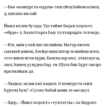
—Бая «конкурста еңдем» тип әсәйеңә һөйөнсөләнең
дә, шилма малай.
Йәмил көлгән булды. Үҙе төймәгә баҫып ҡоҙоҡто
«ебәрҙе» лә, һауыттарға һыу тултырырға тотондо.
—Юҡ, мин улай шәп эшләмәйем. Матур килеп
сыҡмай минең. Бесәйҙе нишләптер өсмөйөш итеп,
этте ишек итеп күрәм. Башҡалар көлә, ә уҡытыусы,
эшлә, һинең үҙ күҙең бар, ти. Шуға бик һүрәт эшләргә
яратмайым да.
—Ҡыҙыҡ, ысынлап ҡыҙыҡ. Ә конкурста еңгән
һүрәтең һуң? «Сулаҡ бабай менән эт»ме шул.
—Хәҙер,—Йәмил ҡоҙоҡто «туҡтатты» ла биҙрәләге