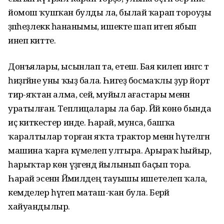
йомош ҡушҡан булды ла, былай ҡарап тороуҙы
әҙәпһеҙлеккә һананымы, ишекте шап итеп ябып
инеп китте.
Донъялары, ысынлап та, етеш. Бая килеп ингәс тә
һиҙгәйне уны ҡыҙ бала. Һигеҙ босмаҡлы ҙур йорт
тирә-яҡтан алма, сейә, муйыл ағастары менән
уратылған. Теплицалары ла бар. Йәй көнө бында
иҫ киткестер инде. Һарай, мунса, башҡа
ҡаралтылар торған яҡта трактор менән һүтелгән
машина ҡарға күмелеп ултыра. Арыраҡ һыйыр,
һарыҡтар көн үҙәгендә йылынып баҫып тора.
Һарай эсенән Йәмилдең тауышы ишетелеп ҡала,
кемделер һүгеп маташ-ҡан була. Берәй
хайуандылыр.