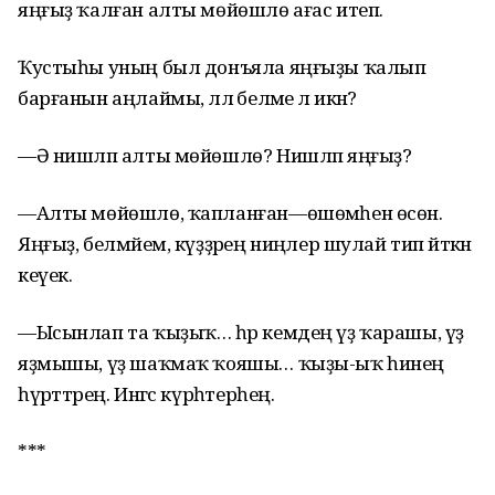
яңғыҙ ҡалған алты мөйөшлө ағас итеп.
Ҡустыһы уның был донъяла яңғыҙы ҡалып
барғанын аңлаймы, әллә беләме лә икән?
—Ә нишләп алты мөйөшлө? Нишләп яңғыҙ?
—Алты мөйөшлө, ҡапланған—өшөмәһен өсөн.
Яңғыҙ, белмәйем, күҙҙәрең ниңәлер шулай тип әйткән
кеүек.
—Ысынлап та ҡыҙыҡ… һәр кемдең үҙ ҡарашы, үҙ
яҙмышы, үҙ шаҡмаҡ ҡояшы… ҡыҙы-ыҡ һинең
һүрәттәрең. Ингәс күрһәтерһең.
***