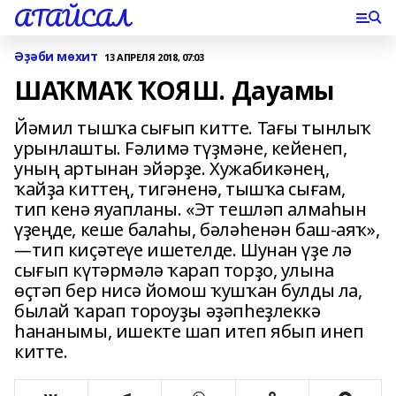
АТАЙСАЛ
Әҙәби мѳхит
13 АПРЕЛЯ 2018, 07:03
ШАҠМАҠ ҠОЯШ. Дауамы
Йәмил тышҡа сығып китте. Тағы тынлыҡ
урынлашты. Fәлимә түҙмәне, кейенеп,
уның артынан эйәрҙе. Хужабикәнең,
ҡайҙа киттең, тигәненә, тышҡа сығам,
тип кенә яуапланы. «Эт тешләп алмаһын
үҙеңде, кеше балаһы, бәләһенән баш-аяҡ»,
—тип киҫәтеүе ишетелде. Шунан үҙе лә
сығып күтәрмәлә ҡарап торҙо, улына
өҫтәп бер нисә йомош ҡушҡан булды ла,
былай ҡарап тороуҙы әҙәпһеҙлеккә
һананымы, ишекте шап итеп ябып инеп
китте.