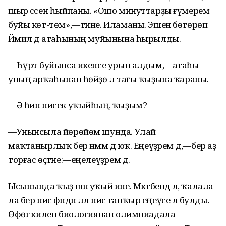
шыр сәсен һыйпаны. «Ошо минуттарҙы ғүмерем
буйы көт-төм»,—тине. Иламаны. Эшен бөтөрөп
Йәмил дә атаһының муйынына һырылды.
—Һүрәт буйынса икенсе урын алдым,—атаһы
уның арҡаһынан һөйҙө лә тағы ҡыҙына ҡараны.
—Ә һин нисек уҡыйһың, ҡыҙым?
—Унынсыла йөрөйөм шунда. Улай
маҡтанырлыҡ бер нәмәм дә юҡ. Еңеүҙәрем дә,—бер аҙ
торғас өҫтәне:—еңелеүҙәрем дә.
Ысынында ҡыҙ шәп уҡый ине. Мәктәбендә лә, ҡалала
ла бер нисә фәндән әллә нисә тапҡыр еңеүсе лә булды.
Өфөгә килеп биологиянан олимпиадала