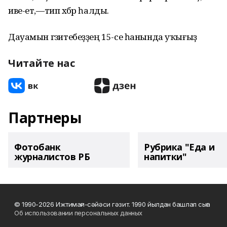
иве-ет,—тип хәбәр һалды.
Дауамын гәзитебеҙҙең 15-се һанында уҡығыҙ
Читайте нас
Партнеры
Фотобанк
Рубрика "Еда и
журналистов РБ
напитки"
© 1990-2026 Ижтимағи-сәйәси гәзит. 1990 йылдан башлап сыға
Об использовании персональных данных