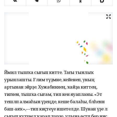
Йәмил тышҡа сығып китте. Тағы тынлыҡ
урынлашты. Fәлимә түҙмәне, кейенеп, уның
артынан эйәрҙе. Хужабикәнең, ҡайҙа киттең,
тигәненә, тышҡа сығам, тип кенә яуапланы. «Эт
тешләп алмаһын үҙеңде, кеше балаһы, бәләһенән
баш-аяҡ»,—тип киҫәтеүе ишетелде. Шунан үҙе лә
сығып күтәрмәлә ҡарап торҙо, улына өҫтәп бер нисә