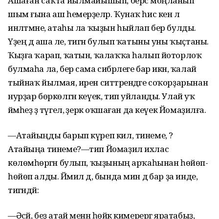
Ашаған саҡта йылмайышып, берсә моңланып
шым ғына аш һемерҙеләр. Ҡунаҡ һис кенә лә
инәлтмәне, атаһы ла ҡыҙын һыйлап бер булды.
Үҙең дә аша әле, тигән булып ҡатыны уны ҡыҫтаны.
Ҡыҙға ҡарап, ҡатын, ҡалаҡҡа һалып йоторлоҡ
булмаһа ла, бер сама сибәрлеге бар икән, ҡалай
тыйнаҡ йылмая, ирен ситтәрендәге соҡорҙарынан
нурҙар бөркөлгән кеүек, тип уйланды. Улай уҡ
йәмһеҙ ҙә түгел, әҙерәк оҡшаған да кеүек Йомаҙилға.
—Атайыңды барып күреп кил, тинеме, ә?
Атайыңа тинеме?—тип Йомаҙил ихлас
көлөмһөрәгән булып, ҡыҙының арҡаһынан һөйөп-
һөйөп алды. Йәмил дә, бында мин дә бар ҙа инде,
тигәндәй:
—Әсәй, беҙ атай менән һөйәк кимерергә яратабыҙ,