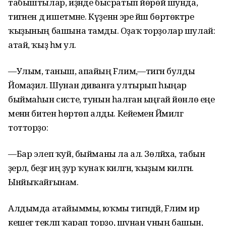
табыштылар, иҙәнде бысратып йөрөй шунда,
тигәнен дә ишетмәне. Күҙенән эре йәш бөртөктәре
ҡыҙының башына тамды. Оҙаҡ торҙолар шулай:
атай, ҡыҙ һәм ул.
—Улым, таныш, апайың Fәлимә,—тигән булды
Йомаҙил. Шунан диванға ултырып һыңар
быймаһын систе, тунын һалған ыңғай йөнлө еңе
менән битен һөртөп алды. Кейемен Йәмилгә
тотторҙо:
—Бар элеп ҡуй, быйманы ла ал. Зөләйха, табын
әҙерлә, беҙгә иң ҙур ҡунаҡ килгән, ҡыҙым килгән.
Ынйыҡайғынам.
Алдымда атайыммы, юҡмы тигәндәй, Fәлимә ир
кешегә текләп ҡарап торҙо, шунан уның башын,