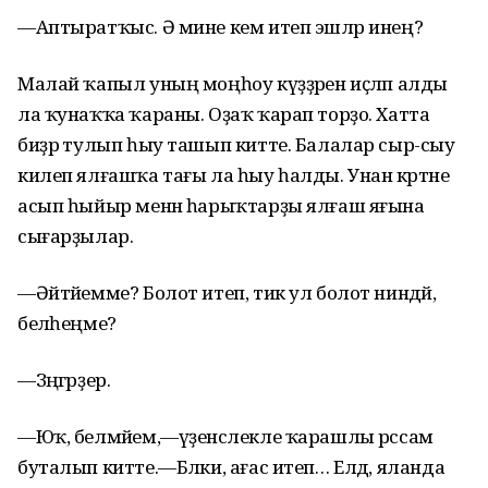
—Аптыратҡыс. Ә мине кем итеп эшләр инең?
Малай ҡапыл уның моңһоу күҙҙәрен иҫләп алды
ла ҡунаҡҡа ҡараны. Оҙаҡ ҡарап торҙо. Хатта
биҙрә тулып һыу ташып китте. Балалар сыр-сыу
килеп ялғашҡа тағы ла һыу һалды. Унан кәртәне
асып һыйыр менән һарыҡтарҙы ялғаш яғына
сығарҙылар.
—Әйтәйемме? Болот итеп, тик ул болот ниндәй,
беләһеңме?
—Зәңгәрҙер.
—Юҡ, белмәйем,—үҙенсәлекле ҡарашлы рәссам
буталып китте.—Бәлки, ағас итеп… Елдә, яланда