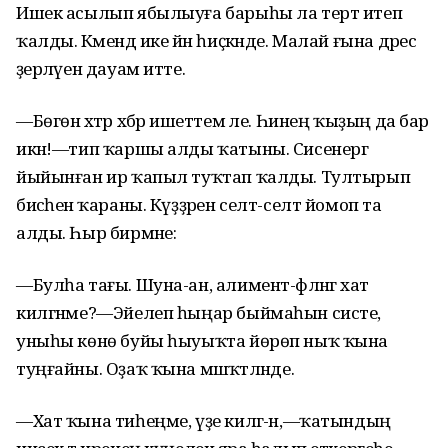
Ишек асылып ябылыуға барыһы ла терт итеп
ҡалды. Кәмендә ике йән һиҫкәнде. Малай ғына дәрес
әҙерләүен дауам итте.
—Бөгөн хәтәр хәбәр ишеттем әле. Һинең ҡыҙың да бар
икән!—тип ҡаршы алды ҡатыны. Сисенергә
йыйынған ир ҡапыл туҡтап ҡалды. Тултырып
бисәһенә ҡараны. Күҙҙәрен селт-селт йомоп та
алды. Һыр бирмәне:
—Булһа тағы. Шуна-ан, алимент-фәләнгә хат
килгәнме?—Эйелеп һыңар быймаһын систе,
уныһы көнө буйы һыуыҡта йөрөп ныҡ ҡына
туңғайны. Оҙаҡ ҡына мәшәҡәтләнде.
—Хат ҡына тиһеңме, үҙе килгә-ән,—ҡатындың