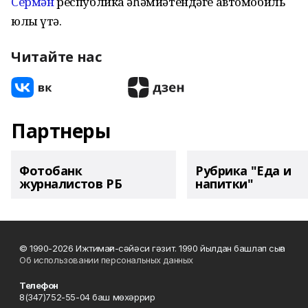
Сермән
республика әһәмиәтендәге автомобиль
юлы үтә.
Читайте нас
Партнеры
Фотобанк
Рубрика "Еда и
журналистов РБ
напитки"
© 1990-2026 Ижтимағи-сәйәси гәзит. 1990 йылдан башлап сыға
Об использовании персональных данных
Телефон
8(347)752-55-04 баш мөхәррир