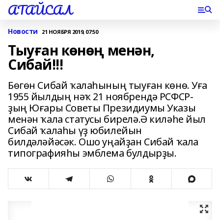
АТАЙСАЛ
Новости
21 НОЯБРЯ 2019, 07:50
Тыуған көнөң менән,
Сибай!!!
Бөгөн Сибай ҡалаһының тыуған көнө. Уға
1955 йылдың нәҡ 21 ноябрендә РСФСР-
ҙың Юғары Советы Президиумы Указы
менән ҡала статусы бирелә.Ә киләһе йыл
Сибай ҡалаһы үҙ юбилейын
билдәләйәсәк. Ошо уңайҙан Сибай ҡала
типографияһы эмблема булдырҙы.