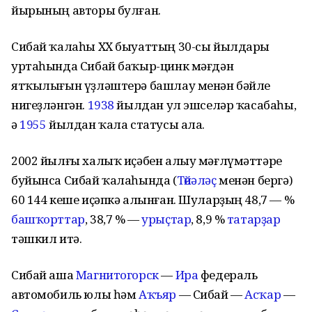
йырының авторы булған.
Сибай ҡалаһы XX быуаттың 30-сы йылдары
уртаһында Сибай баҡыр-цинк мәғдән
ятҡылығын үҙләштерә башлау менән бәйле
нигеҙләнгән.
1938
йылдан ул эшселәр ҡасабаһы,
ә
1955
йылдан ҡала статусы ала.
2002 йылғы халыҡ иҫәбен алыу мәғлүмәттәре
буйынса Сибай ҡалаһында (
Төйәләҫ
менән бергә)
60 144 кеше иҫәпкә алынған. Шуларҙың 48,7 — %
башҡорттар
, 38,7 % —
урыҫтар
, 8,9 %
татарҙар
тәшкил итә.
Сибай аша
Магнитогорск
—
Ира
федераль
автомобиль юлы һәм
Аҡъяр
— Сибай —
Асҡар
—