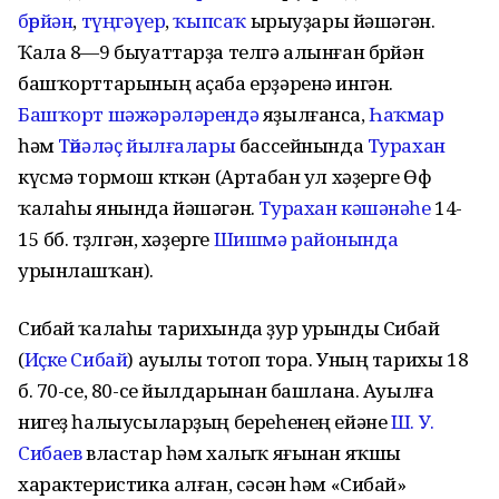
бөрйән
,
түңгәүер
,
ҡыпсаҡ
ырыуҙары йәшәгән.
Ҡала 8—9 быуаттарҙа телгә алынған бөрйән
башҡорттарының аҫаба ерҙәренә ингән.
Башҡорт шәжәрәләрендә
яҙылғанса,
Һаҡмар
һәм
Төйәләҫ йылғалары
бассейнында
Турахан
күсмә тормош көткән (Артабан ул хәҙерге Өфө
ҡалаһы янында йәшәгән.
Турахан кәшәнәһе
14-
15 бб. төҙөлгән, хәҙерге
Шишмә районында
урынлашҡан).
Сибай ҡалаһы тарихында ҙур урынды Сибай
(
Иҫке Сибай
) ауылы тотоп тора. Уның тарихы 18
б. 70-се, 80-се йылдарынан башлана. Ауылға
нигеҙ һалыусыларҙың береһенең ейәне
Ш. У.
Сибаев
властар һәм халыҡ яғынан яҡшы
характеристика алған, сәсән һәм «Сибай»