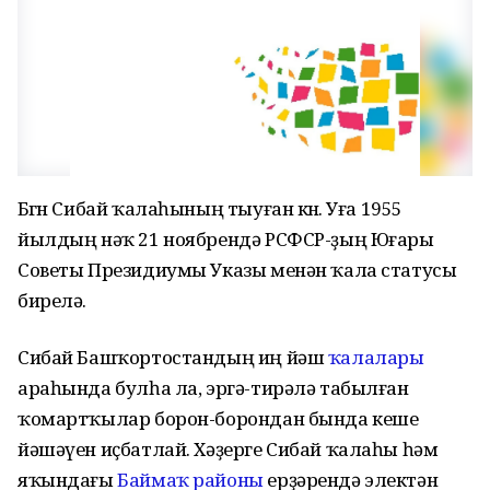
Бөгөн Сибай ҡалаһының тыуған көнө. Уға 1955
йылдың нәҡ 21 ноябрендә РСФСР-ҙың Юғары
Советы Президиумы Указы менән ҡала статусы
бирелә.
Сибай Башҡортостандың иң йәш
ҡалалары
араһында булһа ла, эргә-тирәлә табылған
ҡомартҡылар борон-борондан бында кеше
йәшәүен иҫбатлай. Хәҙерге Сибай ҡалаһы һәм
яҡындағы
Баймаҡ районы
ерҙәрендә электән