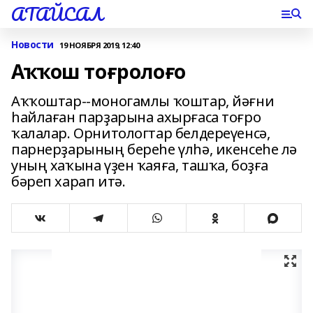
АТАЙСАЛ
Новости
19 НОЯБРЯ 2019, 12:40
Аҡҡош тоғролоғо
Аҡҡоштар--моногамлы ҡоштар, йәғни
һайлаған парҙарына ахырғаса тоғро
ҡалалар. Орнитологтар белдереүенсә,
парнерҙарының береһе үлһә, икенсеһе лә
уның хаҡына үҙен ҡаяға, ташҡа, боҙға
бәреп харап итә.