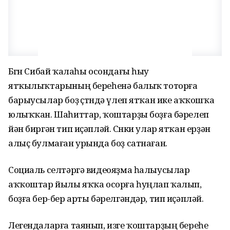
Бөгөн Сибай ҡалаһы осондағы һыу
ятҡылыҡтарының береһенә балыҡ тоторға
барыусылар боҙ өҫтөндә үлеп ятҡан ике аҡҡошҡа
юлыҡҡан. Шаһиттар, ҡоштарҙы боҙға бәрелеп
йән биргән тип иҫәпләй. Сөнки улар ятҡан ерҙән
алыҫ булмаған урында боҙ сатнаған.
Социаль селтәргә видеояҙма һалыусылар
аҡҡоштар йылы яҡҡа осорға һуңлап ҡалып,
боҙға бер-бер арты бәрелгәндәр, тип иҫәпләй.
Легендаларға таянып, изге ҡоштарҙың береһе