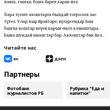
ҡаяға, ташҡа, боҙға бәреп харап итә.
Ҡара төҫтәге аҡоштарға бындай тоғролоҡ хас
түгел. Улар ҡыр өйрәктәре, күгәрсендәр һәм
башҡа ҡоштар кеүек парын еңел алмаштыра.
Бына шундай нюанстар бар. Аҡҡоштар бик йәл...
Читайте нас
Партнеры
Фотобанк
Рубрика "Еда и
журналистов РБ
напитки"