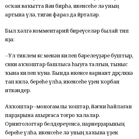
осҡан ваҡытта йән бирһә, икенсеһе лә уның
артына үлә, тигән фараз да йөрөтәләр.
Был хәлгә комментарий биреүселәр былай тип
яҙа:
--Ул тиклем көс менән килеп бәрелеүҙәре буштыр,
сөнки аҡҡоштар башлыса һыуға талғын, тыныс
ҡына килеп ҡуна. Бында икенсе вариант дөрөҫлөккә
тап килә, береһе үлһә, икенсеһе үҙен ҡорбан
иткәндер.
Аҡҡоштар--моногамлы ҡоштар, йәғни һайлаған
парҙарына ахырғаса тоғро ҡалалар.
Орнитологтар белдереүенсә, парнерҙарының
береһе үлһә, икенсеһе лә уның хаҡына үҙен