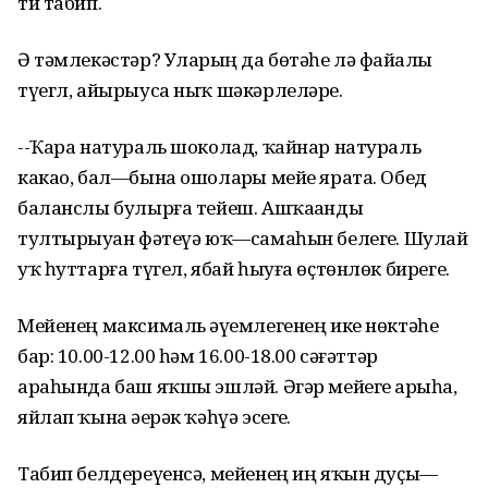
ти табип.
Ә тәмлекәстәр? Уларҙың да бөтәһе лә файҙалы
түегл, айырыуса ныҡ шәкәрлеләре.
--Ҡара натураль шоколад, ҡайнар натураль
какао, бал—бына ошоларҙы мейе ярата. Обед
баланслы булырға тейеш. Ашҡаҙанды
тултырыуҙан фәтеүә юҡ—самаһын белегеҙ. Шулай
уҡ һуттарға түгел, ябай һыуға өҫтөнлөк бирегеҙ.
Мейенең максималь әүҙемлегенең ике нөктәһе
бар: 10.00-12.00 һәм 16.00-18.00 сәғәттәр
араһында баш яҡшы эшләй. Әгәр мейегеҙ арыһа,
яйлап ҡына әҙерәк ҡәһүә эсегеҙ.
Табип белдереүенсә, мейенең иң яҡын дуҫы—