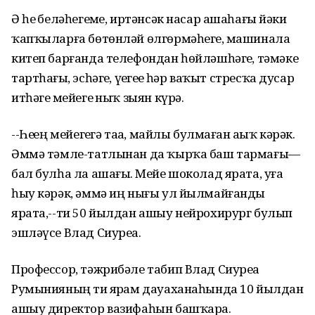
Ә һеҙ беләһегеҙме, иртәнсәк насар ашаһағыҙ йәки
ҡапҡыларға бөтөнләй өлгөрмәһегеҙ, машинала
китеп барғанда телефондан һөйләшһәгеҙ, тәмәке
тартһағыҙ, эсһәгеҙ, үҙегеҙҙе һәр ваҡыт стресҡа дусар
итһәгеҙ мейегеҙ ныҡ зыян күрә.
--Һеҙҙең мейегеҙгә таҙа, майлы булмаған аҙыҡ кәрәк.
Әммә тәмле-татлынан да ҡырҡа баш тармағыҙ—
бал булһа ла ашағыҙ. Мейе шоколад ярата, уға
һыу кәрәк, әммә иң нығы ул йылмайғанды
ярата,--ти 50 йылдан ашыу нейрохирург булып
эшләүсе Влад Сиуреа.
Профессор, тәжрибәле табип Влад Сиуреа
Румынияның тиҙ ярҙам дауаханаһында 10 йылдан
ашыу директор вазифаһын башҡара.