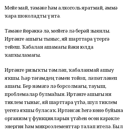
Мейе май, тәмәке һәм алкоголь яратмай, әммә
ҡара шоколадты үҙ итә.
Тәмәке йөрәккә лә, мейегә лә берҙәй зыянлы.
Иртәнге ашығыҙ тыныс, яй шарттарҙа үтергә
тейеш. Ҡабалан ашамағыҙ йәки юлда
ҡапҡыламағыҙ.
Иртәнге ризыҡты тәмләп, ҡабаланмай ашыу
яҡшы. Һәр тәғәмдең тәмен тойоп, ләззәтләнеп
ашағыҙ. Бер нәмәгә лә борсолмағыҙ, тауыш,
проблемалар булмаһын. Иртәнге ашығыҙ ни
тиклем тыныс, яй шарттарҙа үтһә, шул тиклем
үҙегеҙгә яҡшы буласаҡ. Иртәнсәк һеҙгә көнө буйына
организм үҙ функцияларын үтәһен өсөн кәрәкле
энергия һәм микроэлементтар талап ителә. Был