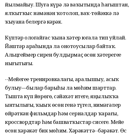
йылмайыу. Шуға күрә лә ваҡытында һағыштан,
ялҡытҡыс нәмәнән ҡотолоп, ваҡ-төйәккә лә
ҡыуана белергә кәрәк.
Күптәр олоғайғас ҡына хәтер юғала тип уйлай.
Йәштәр араһында ла онотоусылар байтаҡ.
Альцгеймер сирен булдырмаҫ өсөн хәтерегеҙҙе
нығытығыҙ.
--Мейегеҙҙе тренировкалағыҙ, аралышыу, асыҡ
булыу—былар барыһы ла мөһим шарттар.
Тышта күп йөрөгөҙ, сәйәхәт итегеҙ, яңылыҡҡа
ынтылығыҙ, ҡыҙыҡ өсөн генә түгел, нимәгәлер
өйрәткән фильмдар һәм сериалдар ҡарағыҙ,
кроссвордтар һәм башватҡыстар сисегеҙ. Мейе
өсөн хәрәкәт бик мөһим. Хәрәкәттә--бәрәкәт. Өс