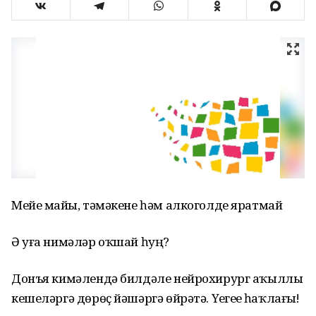
Мейе майҙы, тәмәкене һәм алкоголде яратмай
Ә уға нимәләр оҡшай һуң?
Донъя кимәлендә билдәле нейрохирург аҡыллы
кешеләргә дөрөҫ йәшәргә өйрәтә. Үҙегеҙҙе һаҡлағыҙ!