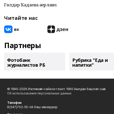
Гөлдәр Ҡадаева әҙерләне.
Читайте нас
Партнеры
Фотобанк
Рубрика "Еда и
журналистов РБ
напитки"
© 1990-2026 Ижтимағи-сәйәси гәзит. 1990 йылдан башлап сыға
Об использовании персональных данных
Телефон
8(347)752-55-04 баш мөхәррир