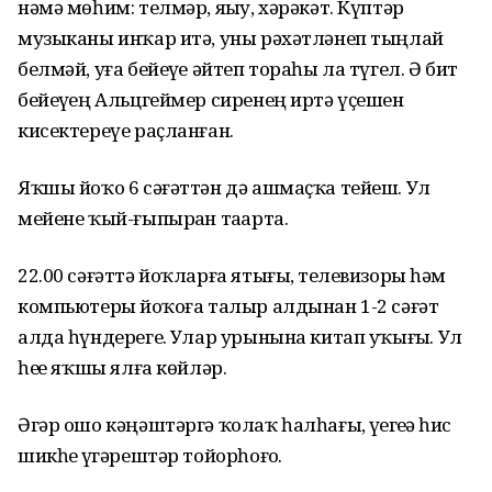
нәмә мөһим: телмәр, яҙыу, хәрәкәт. Күптәр
музыканы инҡар итә, уны рәхәтләнеп тыңлай
белмәй, уға бейеүҙе әйтеп тораһы ла түгел. Ә бит
бейеүҙең Альцгеймер сиренең иртә үҫешен
кисектереүе раҫланған.
Яҡшы йоҡо 6 сәғәттән дә ашмаҫҡа тейеш. Ул
мейене ҡый-ғыпырҙан таҙарта.
22.00 сәғәттә йоҡларға ятығыҙ, телевизорҙы һәм
компьютерҙы йоҡоға талыр алдынан 1-2 сәғәт
алда һүндерегеҙ. Улар урынына китап уҡығыҙ. Ул
һеҙҙе яҡшы ялға көйләр.
Әгәр ошо кәңәштәргә ҡолаҡ һалһағыҙ, үҙегеҙҙә һис
шикһеҙ үҙгәрештәр тойорһоғоҙ.