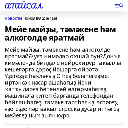
АТАЙСАЛ
Новости
18 НОЯБРЯ 2019, 12:05
Мейе майҙы, тәмәкене һәм
алкоголде яратмай
Мейе майҙы, тәмәкене һәм алкоголде
яратмайӘ уға нимәләр оҡшай һуң?Донъя
кимәлендә билдәле нейрохирург аҡыллы
кешеләргә дөрөҫ йәшәргә өйрәтә.
Үҙегеҙҙе һаҡлағыҙ!Ә һеҙ беләһегеҙме,
иртәнсәк насар ашаһағыҙ йәки
ҡапҡыларға бөтөнләй өлгөрмәһегеҙ,
машинала китеп барғанда телефондан
һөйләшһәгеҙ, тәмәке тартһағыҙ, эсһәгеҙ,
үҙегеҙҙе һәр ваҡыт стресҡа дусар итһәгеҙ
мейегеҙ ныҡ зыян күрә.