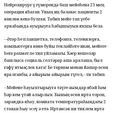
Нейрохирург үҙ ғүмерендә баш мейеһенә 23 мең
операция яһаған. Уның иң бәләкәс пациенты 2
көнлөк кенә булған. Табип мейе тап үҙебеҙ
арҡаһында ауырыуға һабышыуын яҡшы белә.
--Әгәр һеҙ планшетҡа, телефонға, телевизорға,
компьютерға көнө буйы текләйһегеҙ икән, мейегеҙ
һеҙгә рәхмәтле тип уйламағыҙ. Хәҙер кешеләр
башлыса социаль селтәрҙәр аша аралаша, был
ғәфү итмәҫлек хата! Беҙ төркөм менән йәшәр өсөн
яралғанбыҙ, ә айырым-айырым түгел,--ти табип.
--Мейене һауыҡтырыуға тәүге аҙымдар ябай һәм
һәр кем үтәй алырлыҡ. Бының өсөн иртә тороп,
зараядка яһау, комната температураһындағы 2
стакан һыу эсеү ҙә етә. Иртәнсәк ни тиклем иртә