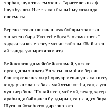
торһаң, шул тиклем яҡшы. Тәҙрәгеҙҙе асып саф
һауа һулағыҙ. Ике стакан йылы һыу хаҡында
онотмағыҙ.
Беренсе стакан ашҡаҙан-эсәк буйҙары трактын
эшләтеп ебәрә. Икенсеһе бөтә “локомотивты”
хәрәкәткә килетереүе менән файҙалы. Ябай итеп
әйткәндә, уянырға ярҙам итә.
Беҙ йоҡлағанда мейебеҙ йоҡламай, ул эске
органдарҙы эшләтә. Ул тағы ла мөһим бер эш
башҡара: кеше ауыр һорауҙар менән уны хәл итеү
юлдарын эҙләп таба алмай ятып китһә, таңға уға
яуап әҙер була. Шулай итеп, мейе уй, фекер, хәтер
араһында бәйләнеш булдырып, таңға идея бирә.
Шуға ла йоҡоһоҙ төндәрҙе онотоғоҙ.