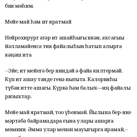
бик мөһим.
Мейе май һәм ит яратмай
Нейрохирург әгәр ит ашайһығыҙ икән, аҡсағыҙҙы
йәлләмәйенсә тик файҙалыһын һатып алырға
кәңәш итә.
--Эйе, ит мейегә бер ниндәй ҙә файҙа килтермәй.
Күп ит ашау тәнде генә нығыта. Калорияһы
түбән итте ашағыҙ. Күркә һәм балыҡ—иң файҙалы
ризыҡтар.
Мейе май яратмай, тоҙҙо үҙһенмәй. Йылына бер-ике
мәртәбә байрамадарҙа ғына уларҙы ашарға
мөмкин. Әммә улар менән мауығырға ярамай,--