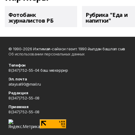
Фотобанк
Рубрика "Еда и
журналистов РБ
напитки"
© 1990-2026 Ижтимағи-сәйәси гәзит. 1990 йылдан башлап сыға
Об использовании персональных данных
Телефон
8(347)752-55-04 баш мөхәррир
Эл. почта
ataysal90@mail.ru
Редакция
8(347)752-55-08
Приемная
8(347)752-55-08