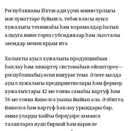
Республиканың Иҡтисади үҫеш министрлығы
мәғлүмәттәре буйынса, төбәк власы ауыл
хужалығы техникаһы һәм ҡорамалдар һатып
алыуға инвесторға субсидиялар һәм льготалы
заемдар менән ярҙам итә.
Халыҡтың ауыл хужалығы продукцияһын
һаҡлау һәм эшкәртеү системаһын ойоштороу—
республикабыҙ өсөн көнүҙәк тема. Әлеге мәлдә
ауыл хужалығы предприятиелары һәм фермер
хужалыҡтары 42 мең тонна самаһы картуф һәм
36 мең тонна йәшелсә уңышы йыйып ала. Әлбиттә,
йәшелсә һәм картуф һаҡлау урындары бар,
әммә уларҙың ҡайһы берәүҙәре заманса
талаптарға яуап бирмәй һәм кәрәкле