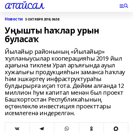
АТАЙСАЛ
Новости
5 ОКТЯБРЯ 2018, 06:58
Уңышты һаҡлар урын
буласаҡ
Йылайыр районының «Йылайыр»
ҡулланыусылар кооперацияһы 2019 йыл
аҙағына тиклем Урал аръяғында ауыл
хужалығы продукцияһын заманса һаҡлау
һәм эшкәртеү инфраструктураһы
булдырырға иҫәп тота. Дөйөм алғанда 12
миллион һум капитал менән был проект
Башҡортостан Республикаһының
өҫтөнлөклө инвестиция проекттары
исемлегенә индерелгән.