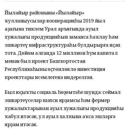
Йылайыр районының «Йылайыр»
ҡулланыусылар кооперацияһы 2019 йыл
аҙағына тиклем Урал аръяғында ауыл
хужалығы продукцияһын заманса һаҡлау һәм
эшкәртеү инфраструктураһы булдырырға иҫәп
тота. Дөйөм алғанда 12 миллион һум капитал
менән был проект Башҡортостан
Республикаһының өҫтөнлөклө инвестиция
проекттары исемлегенә индерелгән.
Был юҫыҡтың социаль һөҙөмтәһе шунда: сеймал
эшкәртеүселәр шәхси ярҙамсы һәм фермер
хужалыҡтарынан ауыл хужалығы продукцияһы
ҡабул итәсәк, ул ауыл халҡына аҡса эшләргә
ярҙам итәсәк.