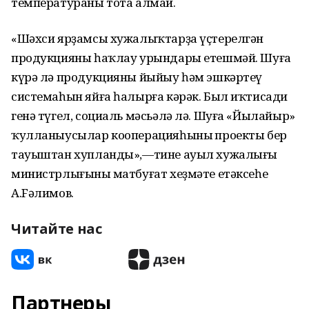
температураны тота алмай.
«Шәхси ярҙамсы хужалыҡтарҙа үҫтерелгән
продукцияны һаҡлау урындары етешмәй. Шуға
күрә лә продукцияны йыйыу һәм эшкәртеү
системаһын яйға һалырға кәрәк. Был иҡтисади
генә түгел, социаль мәсьәлә лә. Шуға «Йылайыр»
ҡулланыусылар кооперацияһының проекты бер
тауыштан хупланды»,—тине ауыл хужалығы
министрлығының матбуғат хеҙмәте етәксеһе
А.Fәлимов.
Читайте нас
Партнеры