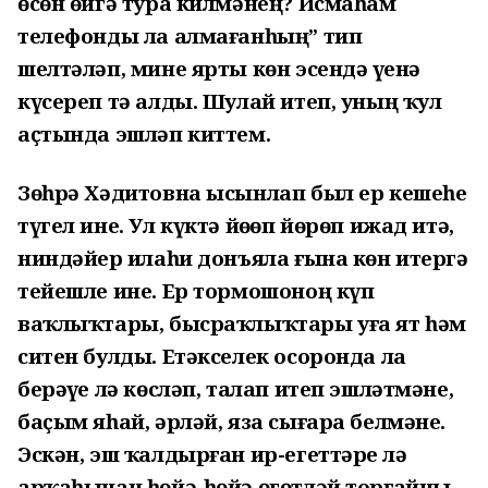
өсөн өйгә тура килмәнең? Исмаһам
телефонды ла алмағанһың” тип
шелтәләп, мине ярты көн эсендә үҙенә
күсереп тә алды. Шулай итеп, уның ҡул
аҫтында эшләп киттем.
Зөһрә Хәдитовна ысынлап был ер кешеһе
түгел ине. Ул күктә йөҙөп йөрөп ижад итә,
ниндәйҙер илаһи донъяла ғына көн итергә
тейешле ине. Ер тормошоноң күп
ваҡлыҡтары, бысраҡлыҡтары уға ят һәм
ситен булды. Етәкселек осоронда ла
берәүҙе лә көсләп, талап итеп эшләтмәне,
баҫым яһай, әрләй, яза сығара белмәне.
Эскән, эш ҡалдырған ир-егеттәрҙе лә
арҡаһынан һөйә-һөйә өгөтләй торғайны.