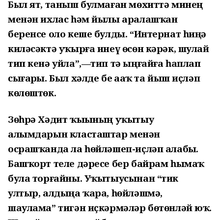
Был ят, таныш булмаған мөхиттә минең
менән ихлас һәм йылы аралашҡан
беренсе оло кеше булды. “Интернат һиңә
киләсәктә уҡырға инеү өсөн кәрәк, шулай
тип кенә уйла”,—тип тә ыңғайға һаплап
сығарҙы. Был хәлде беҙ аҙаҡ та йыш иҫләп
көлөштөк.
Зөһрә Хәдит ҡыҙының уҡытыу
алымдарын класташтар менән
осрашҡанда ла һөйләшеп-иҫләп алабыҙ.
Башҡорт теле дәресе бер байрам һымаҡ
була торғайны. Уҡытыусынан “тик
ултыр, алдыңа ҡара, һөйләшмә,
шаулама” тигән иҫкәрмәләр бөтөнләй юҡ.