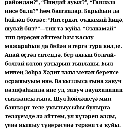
райондан?”, “Ниндәй ауыл?”, “Ғаиләлә
нисә бала?” һәм башҡалар. Барыһын да
һөйләп бөткәс: “Интернат оҡшамай һиңә,
шулай бит?”—тип тә ҡуйҙы. “Оҡшамай”
тип дөрөҫөн әйттем һәм ҡасыу
мажараһын да бәйән итергә тура килде.
Апай өҫтәл ситендә, бер аяғын болғай-
болғай көлөп ултырып тыңланы. Был
минең Зөһрә Хәдит ҡыҙы менән беренсе
осрашыуым ине. Ваҡытлыса ғына завуч
вазифаһында ине ул, завуч дауахананан
сыҡҡансы ғына. Шул һөйләшеүҙә мин
башҡорт теле уҡытыусыһы булырға
теләүемде лә әйттем, ул күтәреп алды,
үҙенә яҙышыу түңәрәгенә теркәп тә ҡуйҙы.