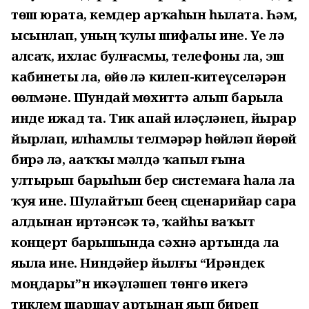
төш юрата, кемдер арҡаһын һылата. Һәм,
ысынлап, уның ҡулы шифалы ине. Үҙе лә
алсаҡ, ихлас булғасмы, телефоны ла, эш
кабинеты ла, өйө лә килеп-китеүселәрҙән
өҙөлмәне. Шундай мөхиттә алып барыла
инде ижад та. Тик апай иләҫләнеп, йырҙар
йырлап, илһамлы телмәрҙәр һөйләп йөрөй
бирә лә, аҙаҡҡы мәлдә ҡапыл ғына
ултырып барыһын бер системаға һала ла
ҡуя ине. Шулайтып беҙҙең сценарийҙар сара
алдынан иртәнсәк тә, ҡайһы ваҡыт
концерт барышында сәхнә артында ла
яҙыла ине. Ниндәйҙер йылғы “Ирәндек
моңдары”н икәүләшеп төнгө икегә
тиклем шаршау артынан яҙып биреп