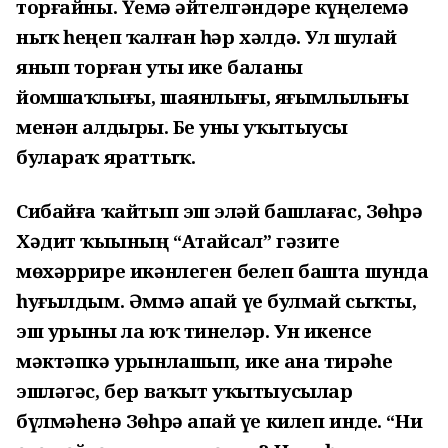
торғайны. Үҙемә әйтелгәндәре күңелемә
ныҡ һеңеп ҡалған һәр хәлдә. Ул шулай
янып торған утыҙ ике баланы
йомшаҡлығы, шаянлығы, яғымлылығы
менән алдырҙы. Беҙ уны уҡытыусы
булараҡ яраттыҡ.
Сибайға ҡайтып эш эҙләй башлағас, Зөһрә
Хәдит ҡыҙының “Атайсал” гәзите
мөхәррире икәнлеген белеп башта шунда
һуғылдым. Әммә апай үҙе булмай сыҡты,
эш урыны ла юҡ тинеләр. Ун икенсе
мәктәпкә урынлашып, ике аҙна тирәһе
эшләгәс, бер ваҡыт уҡытыусылар
бүлмәһенә Зөһрә апай үҙе килеп инде. “Ни