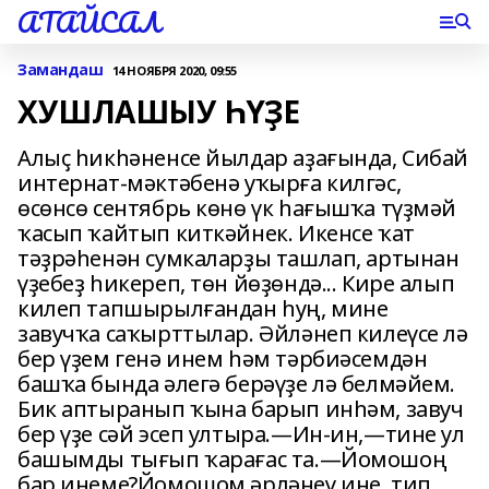
АТАЙСАЛ
Замандаш
14 НОЯБРЯ 2020, 09:55
ХУШЛАШЫУ ҺҮҘЕ
Алыҫ һикһәненсе йылдар аҙағында, Сибай
интернат-мәктәбенә уҡырға килгәс,
өсөнсө сентябрь көнө үк һағышҡа түҙмәй
ҡасып ҡайтып киткәйнек. Икенсе ҡат
тәҙрәһенән сумкаларҙы ташлап, артынан
үҙебеҙ һикереп, төн йөҙөндә... Кире алып
килеп тапшырылғандан һуң, мине
завучҡа саҡырттылар. Әйләнеп килеүсе лә
бер үҙем генә инем һәм тәрбиәсемдән
башҡа бында әлегә берәүҙе лә белмәйем.
Бик аптыранып ҡына барып инһәм, завуч
бер үҙе сәй эсеп ултыра.—Ин-ин,—тине ул
башымды тығып ҡарағас та.—Йомошоң
бар инеме?Йомошом әрләнеү ине, тип