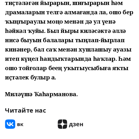
тиҫтәләгән йырҙарын, шиғырҙарын һәм
драмаларын телгә алмағанда ла, ошо бер
ҡыңғыраулы моңо менән дә ул үҙенә
һәйкәл ҡуйҙы. Был йырҙы киләсәктә әллә
нисә быуын балалары тыңлап-йырлап
кинәнер, бал саҡ менән хушлашыу ауазы
итеп күңел һандыҡтарында һаҡлар. Һәм
ошо тойғолар беҙҙең уҡытыусыбыҙға яҡты
иҫтәлек булыр ҙа.
Миләүшә Ҡаһарманова.
Читайте нас