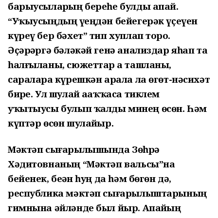
барыусыларҙың береһе булды апай.
“Уҡыусыңдың үҙеңдән бейегерәк үҫеүен
күреү бер бәхет” тип хуплап торҙо.
Әҫәрҙәргә бәләкәй генә анализдар яһап та
һалғыланы, сюжеттар ҙа ташланы,
сараларҙа күрешкән арала ла өгөт-нәсихәт
бирҙе. Ул шулай аҙаҡҡаса тиклем
уҡытыусы булып ҡалды минең өсөн. Һәм
күптәр өсөн шулайҙыр.
Мәктәп сығарылышында Зөһрә
Хәдитовнаның “Мәктәп вальсы”на
бейенек, беҙҙән һуң да һәм бөгөн дә,
республика мәктәп сығарылыштарының
гимнына әйләнде был йыр. Апайҙың