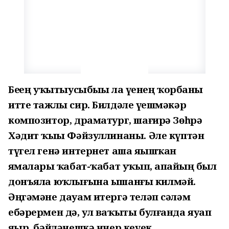
Беҙҙең уҡытыусыбыҙҙы ла үҙенең ҡорбаны
итте тажлы сир. Билдәле үҙешмәкәр
композитор, драматург, шағирә Зөһрә
Хәдит ҡыҙы Фәйзуллинаны. Әле күптән
түгел генә интернет аша яҙышҡан
яҙмаларҙы ҡабат-ҡабат уҡып, апайҙың был
донъяла юҡлығына ышанғы килмәй.
Әңгәмәне дауам итергә теләп сәләм
ебәрермен дә, ул ваҡыты булғанда яуап
яҙыр, бәйләнешкә инер кеүек...