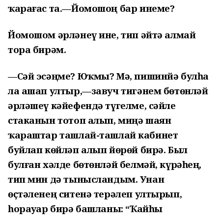
ҡарағас та.—Йомошоң бар инеме?
Йомошом әрләнеү ине, тип әйтә алмай
тора бирәм.
—Сәй эсәңме? Юҡмы? Мә, пишинйә булһа
ла ашап ултыр,—завуч тигәнем бөтөнләй
әрләшеү кәйефендә түгелме, сәйле
стаканын тотоп алып, миңә шаян
ҡараштар ташлай-ташлай кабинет
буйлап көйләп алып йөрөй бирә. Был
булған хәлде бөтөнләй белмәй, күрәһең,
тип мин дә тынысландым. Унан
өҫтәленең ситенә терәлеп ултырып,
һорауҙар бирә башланы: “Ҡайһы