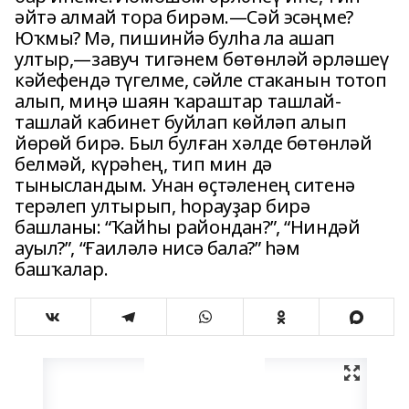
әйтә алмай тора бирәм.—Сәй эсәңме?
Юҡмы? Мә, пишинйә булһа ла ашап
ултыр,—завуч тигәнем бөтөнләй әрләшеү
кәйефендә түгелме, сәйле стаканын тотоп
алып, миңә шаян ҡараштар ташлай-
ташлай кабинет буйлап көйләп алып
йөрөй бирә. Был булған хәлде бөтөнләй
белмәй, күрәһең, тип мин дә
тынысландым. Унан өҫтәленең ситенә
терәлеп ултырып, һорауҙар бирә
башланы: “Ҡайһы райондан?”, “Ниндәй
ауыл?”, “Ғаиләлә нисә бала?” һәм
башҡалар.