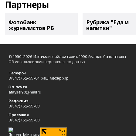
Партнеры
Фотобанк
Рубрика "Еда и
журналистов РБ
напитки"
© 1990-2026 Ижтимағи-сәйәси гәзит. 1990 йылдан башлап сыға
Об использовании персональных данных
Телефон
8(347)752-55-04 баш мөхәррир
Эл. почта
ataysal90@mail.ru
Редакция
8(347)752-55-08
Приемная
8(347)752-55-08