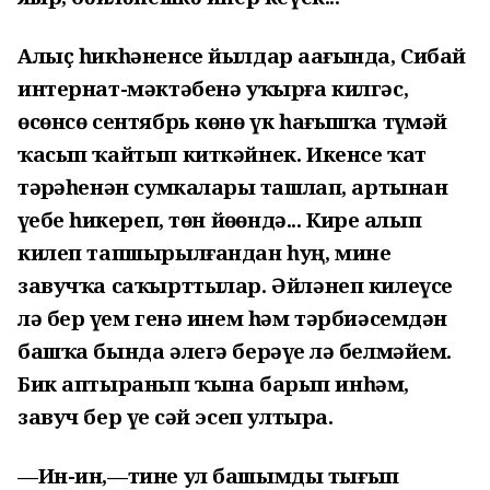
Алыҫ һикһәненсе йылдар аҙағында, Сибай
интернат-мәктәбенә уҡырға килгәс,
өсөнсө сентябрь көнө үк һағышҡа түҙмәй
ҡасып ҡайтып киткәйнек. Икенсе ҡат
тәҙрәһенән сумкаларҙы ташлап, артынан
үҙебеҙ һикереп, төн йөҙөндә... Кире алып
килеп тапшырылғандан һуң, мине
завучҡа саҡырттылар. Әйләнеп килеүсе
лә бер үҙем генә инем һәм тәрбиәсемдән
башҡа бында әлегә берәүҙе лә белмәйем.
Бик аптыранып ҡына барып инһәм,
завуч бер үҙе сәй эсеп ултыра.
—Ин-ин,—тине ул башымды тығып