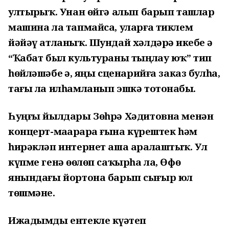
ултырҙыҡ. Унан өйгә алып барып ташлар
машина ла тапмайса, уларға тиклем
йәйәү атланыҡ. Шундай хәлдәрҙә икебеҙ ҙә
“Ҡабат был культураны тыңлау юҡ” тип
һөйләшәбеҙ ҙә, яңы сценарийға заказ булһа,
тағы ла илһамланып эшкә тотонабыҙ.
Һуңғы йылдары Зөһрә Хәдитовна менән
концерт-маҙарҙарҙа ғына күрештек һәм
һирәкләп интернет аша аралаштыҡ. Ул
күпме генә өҙөлөп саҡырһа ла, Өфө
янындағы йортона барып сығыр юл
төшмәне.
Ижадымды ентекле күҙәтеп