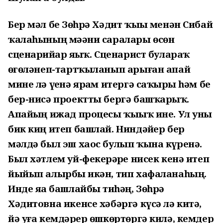
Бер мәл беҙ Зөһрә Хәдит ҡыҙы менән Сибай
ҡалаһының мәҙәни саралары өсөн
сценарийҙар яҙҙыҡ. Сценарист булараҡ
өҙгөләнеп-тартҡыланып арыған апай
мине лә үҙенә ярҙам итергә саҡырҙы һәм беҙ
бер-нисә проектты бергә башҡарҙыҡ.
Апайҙың ижад процесы ҡыҙыҡ ине. Ул уны
бик киң итеп башлай. Ниндәйҙер бер
мәлдә был эш хаос булып ҡына күренә.
Был хәтлем уй-фекерҙәрҙе нисек кенә итеп
йыйып алырбыҙ икән, тип хафаланаһың.
Инде яҙа башлайбыҙ тиһәң, Зөһрә
Хәдитовна икенсе хәбәргә күсә лә китә,
йә уға кемдәрҙер өшкөртөргә килә, кемдер