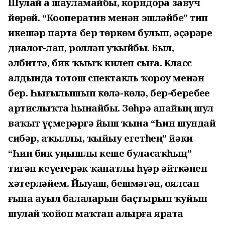
Шулай ҙа шауламайбыҙ, коридорҙа завуч
йөрөй. “Кооператив менән эшләйбеҙ” тип
икешәр парта бер төркөм булып, әҫәрҙәрҙе
диалог-лап, ролләп уҡыйбыҙ. Был,
әлбиттә, бик ҡыҙыҡ килеп сыға. Класс
алдында тотош спектакль ҡороу менән
бер. Һығылышып көлә-көлә, бер-беребеҙҙе
артислыҡта һынайбыҙ. Зөһрә апайҙың шул
ваҡыт үҫмерҙәргә йыш ҡына “Һин шундай
сибәр, аҡыллы, ҡыйыу егетһең” йәки
“Һин бик уңышлы кеше буласаҡһың”
тигән кеүегерәк ҡанатлы һүҙҙәр әйткәнен
хәтерләйем. Йыуаш, бешмәгән, оялсан
ғына ауыл балаларын баҫтырып ҡуйып
шулай ҡойоп маҡтап алырға ярата