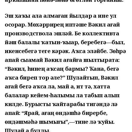
Эш хаҡы ала алмаған йылдар ҙа ине ул
осорҙар. Мөхәррирҙең иптәше Вәкил ағай
производствола эшләй. Беҙ коллективта
йәш балалы ҡатын-ҡыҙҙар, беребеҙгә—был,
икенсебеҙгә теге кәрәк. Аҡса эҙләйбеҙ. Зөһрә
апай сыҙамай Вәкил ағайға шылтырата:
“Вәкил, һинең аҡсаң бармы? Ҡана, беҙгә
аҡса биреп тор әле?” Шулайтып, Вәкил
ағай беҙгә аҡса ла, май ҙа, ит тә, хатта
балалар кейем-һалымы ла табып алып
килде. Бурысты ҡайтарабыҙ тигәндә лә
апай: “Ярай, ағаң өндәшһә бирербеҙ,
өндәшмәһә шымығыҙ”,—тине лә ҡуйҙы.
Шулай ҙа булды.