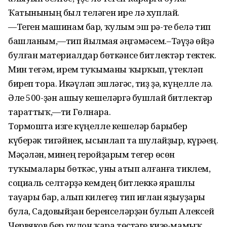
Ҡатынының был теләген ире лә хуплай.
—Теген машинам бар, ҡулым эш рә-те белә тип
башланым,—тип йылмая әңгәмәсем.–Тәүҙә өйҙә
булған материалдар бөткәнсе битлектәр тектек.
Мин тегәм, ирем туҡыманы ҡырҡып, үтекләп
биреп тора. Икәүләп эшләгәс, тиҙ ҙә, күңелле лә.
Әле 500-ҙән ашыу кешеләргә бушлай битлектәр
тараттыҡ,—ти Гөлнара.
Тормошта изге күңелле кешеләр барыбер
күберәк тигәйнек, ысынлап та шулайҙыр, күрәһең.
Мәҫәлән, минең геройҙарым тегер өсөн
туҡымалары бөткәс, уны һатып алғанға тиклем,
социаль селтәрҙә кемдең битлеккә ярашлы
тауары бар, алып килегеҙ тип иғлан яҙыуҙары
була, Садовыйҙан беренселәрҙән булып Алексей
Червяков бер рулон ҡара төҫтәге кизе-мамыҡ