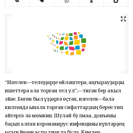
“Изгелек—телһеҙҙәрҙе һөйләштерә, һаңғырауҙарҙы
ишеттерә ала торған тел ул”,—тигән бер аҡыл
эйәһе. Бөгөн был һүҙҙәргә өҫтәп, изгелек—бәлә
килгәндә һынала торған сифаттарҙың береһе тип
әйтергә лә мөмкин. Шулай булмаһа, донъяны
баҫып алған коронавирус инфекцияһы күптәрҙең
ысын йөҙөн асты тиһәк тә була. Кемдер