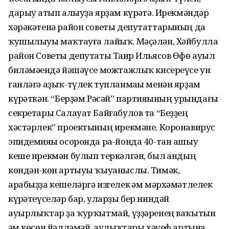
дарыу һатып алыуҙа ярҙам күрһәтә. Ирекмәндәр
хәрәкәтенә район советы депутаттарының да
ҡушылыуы маҡтауға лайыҡ. Мәҫәлән, Хәйбулла
район Советы депутаты Таһир Ильясов Өфө ауыл
биләмәһендә йәшәүсе можтажлыҡ кисереүсе ун
ғаиләгә аҙыҡ-түлек тупланмаһы менән ярҙам
күрһәткән. “Берҙәм Рәсәй” партияһының урындағы
секретары Салауат Байғабулов та “Беҙҙең
хәстәрлек” проектының ирекмәне. Коронавирус
эпидемияһы осоронда ра-йонда 40-тан ашыу
кеше ирекмән булып теркәлгән, был һандың
көндән-көн артыуы ҡыуаныслы. Тимәк,
арабыҙҙа кешеләргә изгелек һәм мәрхәмәтлелек
күрһәтеүселәр бар, уларҙы бер ниндәй
ауырлыҡтар ҙа ҡурҡытмай, үҙҙәренең ваҡытын
һәм көсөн йәлләмәй, һаулыҡтары хәүеф артына