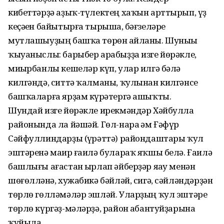
кибеттәрҙә аҙыҡ-түлектең хаҡын арттырып, үҙ
кеҫәһен байытырға тырышһа, бәғзеләре
мутлашыуҙың башҡа төрөн һайланы. Шуныһы
ҡыуаныслы: барыбер арабыҙҙа изге йөрәкле,
миһырбанлы кешеләр күп, улар илгә бәлә
килгәндә, ситтә ҡалманы, ҡулынан килгәнсе
башҡаларға ярҙам күрһәтергә ашыҡты.
Шундай изге йөрәкле ирекмәндәр Хәйбулла
районында ла йәшәй. Гөл-нара һәм Ғәфүр
Сәйфуллиндарҙы (һүрәттә) райондаштары ҡул
эштәренә маһир ғаилә булараҡ яҡшы белә. Ғаилә
башлығы ағастан һырлап әйберҙәр яһау менән
шөғөлләнһә, хужабикә бәйләй, сигә, сәйләндәрҙән
төрлө гөлләмәләр эшләй. Уларҙың ҡул эштәре
төрлө күргәҙ-мәләрҙә, район һабантуйҙарына
ҡуйыла.