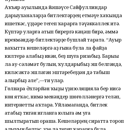
Аҡъяр ауылында йәшәүсе Сәйфуллиндар
дарыуханаларҙа битлектәрҙең етмәүе хаҡында
ишеткәс, үҙҙәре тегеп ҡарарға тәүәккәллек итә.
Күптәр уларға һатып бирергә кәңәш бирә, әммә
ирекмәндәр битлектәрҙе бушлай тарата. “Ауыр
ваҡытта кешеләргә аҙ ғына булһа ла файҙа
килтерә алабыҙ икән, беҙ шуға ризабыҙ. Барыһы
ла һау-сәләмәт булһын, ҡулдарыбыҙ эш белгәндә,
киләсәктә эшләгән эштәребеҙҙән дә табыш
алырбыҙ әле”,—ти улар.
Гөлнара Әхтәрйән ҡыҙы үҙизоляцияла бер нисә
көн ятҡас, нимә менәндер шөғөлләнергә теләп,
интернетты аҡтара. Уйламағанда, битлек
һатабыҙ тигән иғланға юлыға һәм уға
шылтыратып һораша. Кешеләрҙең сиратта тороп
алыуын белгәс, үҙе лә тегеп ҡарарға була.