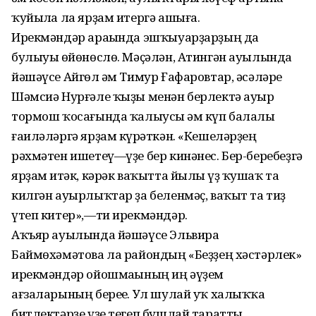
ҡуйылһа ла ярҙам итергә ашыға.
Ирекмәндәр араһында эшҡыуарҙарҙың да
булыуы һөйөнөслө. Мәҫәлән, Атингән ауылында
йәшәүсе Айгөл һәм Тимур Ғафаровтар, әсәләре
Шәмсиә Нурғәле ҡыҙы менән берлектә ауыр
тормош ҡосағында ҡалыусы һәм күп балалы
ғаиләләргә ярҙам күрһәткән. «Кешеләрҙең
рәхмәтен ишетеү—үҙе бер кинәнес. Бер-беребеҙгә
ярҙам итһәк, кәрәк ваҡытта йылы һүҙ ҡушһаҡ та
килгән ауырлыҡтар ҙа беленмәҫ, ваҡыт та тиҙ
үтеп китер»,—ти ирекмәндәр.
Аҡъяр ауылында йәшәүсе Эльвира
Баймөхәмәтова ла райондың «Беҙҙең хәстәрлек»
ирекмәндәр ойошмаһының иң әүҙем
ағзаларының береһе. Ул шулай уҡ халыҡҡа
битлектәрҙе үҙе тегеп бушлай таратты.