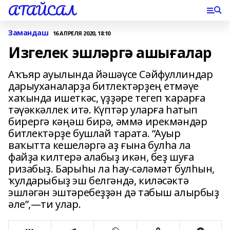
АТАЙСАЛ
Замандаш
16 АПРЕЛЯ 2020, 18:10
Изгелек эшләргә ашығалар
Аҡъяр ауылында йәшәүсе Сәйфуллиндар
дарыуханаларҙа битлектәрҙең етмәүе
хаҡында ишеткәс, үҙҙәре тегеп ҡарарға
тәүәккәллек итә. Күптәр уларға һатып
бирергә кәңәш бирә, әммә ирекмәндәр
битлектәрҙе бушлай тарата. “Ауыр
ваҡытта кешеләргә аҙ ғына булһа ла
файҙа килтерә алабыҙ икән, беҙ шуға
ризабыҙ. Барыһы ла һау-сәләмәт булһын,
ҡулдарыбыҙ эш белгәндә, киләсәктә
эшләгән эштәребеҙҙән дә табыш алырбыҙ
әле”,—ти улар.