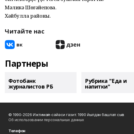
Мәликә Шөғәйепова.
Хәйбулла районы.
Читайте нас
Партнеры
Фотобанк
Рубрика "Еда и
журналистов РБ
напитки"
© 1990-2026 Ижтимағи-сәйәси гәзит. 1990 йылдан башлап сыға
Об использовании персональных данных
Телефон