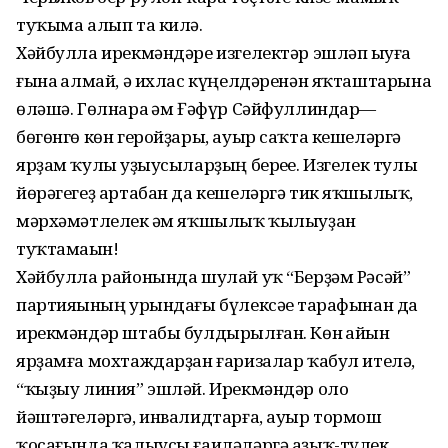
туҡыма алып та килә.
Хәйбулла ирекмәндәре изгелектәр эшләп һыуға
ғына һалмай, ә ихлас күңелдәренән яҡташтарына
өләшә. Гөлнара һәм Ғәфүр Сәйфуллиндар—
бөгөнгө көн геройҙары, ауыр саҡта кешеләргә
ярҙам ҡулы һуҙыусыларҙың береһе. Изгелек тулы
йөрәгегеҙ артабан да кешеләргә тик яҡшылыҡ,
мәрхәмәтлелек һәм яҡшылыҡ ҡылыуҙан
туҡтамаһын!
Хәйбулла районында шулай уҡ “Берҙәм Рәсәй”
партияһының урындағы бүлексәһе тарафынан да
ирекмәндәр штабы булдырылған. Көн һайын
ярҙамға мохтаждарҙан ғаризалар ҡабул ителә,
“ҡыҙыу линия” эшләй. Ирекмәндәр оло
йәштәгеләргә, инвалидтарға, ауыр тормош
ҡосағында ҡалыусы ғаиләләргә аҙыҡ-түлек,