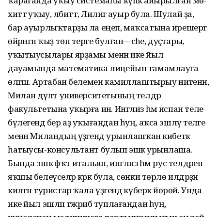
ҡарағанда уҡыу системаһы күпкә айырылған мө-
хиттә уҡыу, әлбиттә, Лилиәгә ауыр була. Шулай ҙа,
бар ауырлыҡтарҙы ла еңеп, маҡсатына ирешергә
өйрәнгән ҡыҙ төп терәге булған—әсәһе, дуҫтары,
уҡытыусылары ярҙамы менән ике йыл
дауамында математика лицейын тамамлауға
өлгәшә. Артабан белемен камиллаштырыу ниәтенән,
Милан дәүләт университетының телдәр
факультетына уҡырға инә. Инглиз һәм испан теле
бүлегендә бер аҙ уҡығандан һуң, аҡса эшләү теләге
менән Миландың үҙәгендә урынлашҡан кибеткә
һатыусы-консультант булып эшкә урынлаша.
Бында эшкә фәҡәт итальян, инглиз һәм рус телдәрен
яҡшы белеүселәр кәрәк була, сөнки төрлө илдәрҙән
килгән туристар ҡала үҙәгендә күберәк йөрөй. Унда
ике йыл эшләп тәжрибә туплағандан һуң,