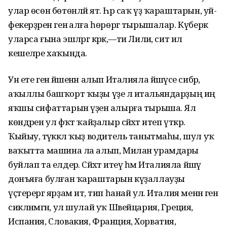
улар өсөн бөтөнләй ят. Һәр саҡ үҙ ҡараштарын, уй-
фекерҙәрен генә алға һөрөргә тырышалар. Күберәк
уларса ғына эшләргә кәрәк,—ти Лилиә, сит ил
кешеләре хаҡында.
Ун ете генә йәшенән алып Италияла йәшәүсе сибәр,
аҡыллы башҡорт ҡыҙы үҙе лә итальяндарҙың иң
яҡшы сифаттарын үҙенә алырға тырыша. Ял
көндәрен ул фәҡәт ҡайҙалыр сәйәхәт итеп үткәрә.
Ҡыйыу, тәүәккәл ҡыҙ водитель танытмаһы, шул уҡ
ваҡытта машина ла алып, Милан урамдары
буйлап та елдерә. Сәйәхәт итеү һәм Италияла йәшәү
донъяға булған ҡараштарын күҙаллауҙы
үҫтерергә ярҙам итә, тип һанай ул. Италия менән генә
сикләнмәгән, ул шулай уҡ Швейцария, Греция,
Испания, Словакия, Франция, Хорватия,