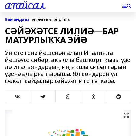
АТАЙСАЛ
Замандаш
14 СЕНТЯБРЯ 2019, 11:16
СӘЙӘХӘТСЕ ЛИЛИӘ—БАР
МАТУРЛЫҠҠА ЭЙӘ
Ун ете генә йәшенән алып Италияла
йәшәүсе сибәр, аҡыллы башҡорт ҡыҙы үҙе
лә итальяндарҙың иң яҡшы сифаттарын
үҙенә алырға тырыша. Ял көндәрен ул
фәҡәт ҡайҙалыр сәйәхәт итеп үткәрә.