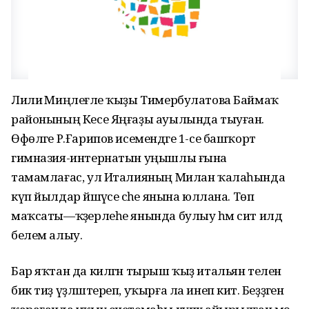
Лилиә Миңлеғәле ҡыҙы Тимербулатова Баймаҡ
районының Кесе Яңғаҙы ауылында тыуған.
Өфөләге Р.Ғарипов исемендәге 1-се башҡорт
гимназия-интернатын уңышлы ғына
тамамлағас, ул Италияның Милан ҡалаһында
күп йылдар йәшәүсе әсәһе янына юллана. Төп
маҡсаты—ҡәҙерлеһе янында булыу һәм сит илдә
белем алыу.
Бар яҡтан да килгән тырыш ҡыҙ итальян телен
бик тиҙ үҙләштереп, уҡырға ла инеп китә. Беҙҙәгенә