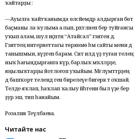
ҡайтарҙы :
—Ауылға ҡайтҡанымда өләсәйемдәр алдырған бөтә
баҫманы ла ҡулыма алып, рәхәтләнеп бер туйғансы
уҡып алам, шул иҫәптән “Атайсал” гәзитен дә.
Гәзиттең интернеттағы төркөмө һәм сайты менән дә
танышмын, күҙәтеп барам. Сит илдә үҙ туған телең
ныҡ һағындырғанға күрә, барлыҡ мәҡәләләрҙе,
яңылыҡтарҙы йотлоғоп уҡыйым. Мәғлүмәттәрҙең
дә башҡорт телендә генә бирелеүе бигерәк тә оҡшай.
Телде яҡлап, һаҡлап ҡалыу йәһәтенән был үҙе бер
ҙур эш, тип һанайым.
Розалия Теүәлбаева.
Читайте нас