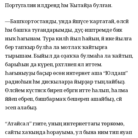
Португалия илдәрендә һәм Ҡытайҙа булған.
—Башҡортостанды, унда йәшәүсе ҡартатай, өләсәй
һәм башҡа туғандарымды, дуҫ-иштәремде бик
ныҡ һағынам. Тура килһә йыл һайын, йә ике йылға
бер тапҡыр булһа ла мотлаҡ ҡайтырға
тырышам. Быйыл да оҙаҡҡа булмаһа ла ҡайтып,
барыһын да күреп, рәхәтләнеп ял иттем.
Һағыныуҙы баҫыр өсөн интернет аша “Юлдаш”
радиоһын һәм дискыларҙа йырҙар тыңлайбыҙ.
Өләсәйем күстәнәскә биреп ебәргән итте һалып, һалма
йәйеп ебәреп, бишбармаҡ бешереп ашайбыҙ, сәй
эсеп алабыҙ.
“Атайсал” гәзите, уның интернеттағы төркөмө,
сайты хаҡында һорауыма, ул бына нимә тип яуап