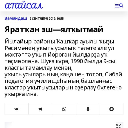
АТАЙСАЛ
Замандаш
2 СЕНТЯБРЯ 2019, 10:55
Яратҡан эш—ялҡытмай
Йылайыр районы Ҡашҡар ауылы ҡыҙы
Рәсимәнең уҡытыусылыҡ һәләте әле ул
мәктәптә уҡып йөрөгән йылдарҙа уҡ
төҫмөрләнә. Шуға күрә, 1990 йылда 9-сы
класты тамамлау менән,
уҡытыусыларының кәңәшен тотоп, Сибай
педагогия училищеһының башланғыс
кластар уҡытыусыларын әҙерләү бүлегенә
уҡырға инә.