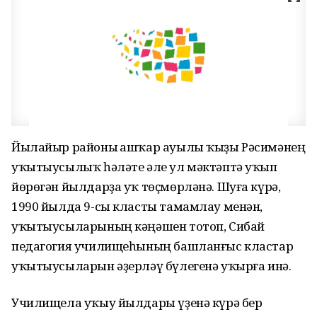
Йылайыр районы Ҡашҡар ауылы ҡыҙы Рәсимәнең
уҡытыусылыҡ һәләте әле ул мәктәптә уҡып
йөрөгән йылдарҙа уҡ төҫмөрләнә. Шуға күрә,
1990 йылда 9-сы класты тамамлау менән,
уҡытыусыларының кәңәшен тотоп, Сибай
педагогия училищеһының башланғыс кластар
уҡытыусыларын әҙерләү бүлегенә уҡырға инә.
Училищела уҡыу йылдары үҙенә күрә бер