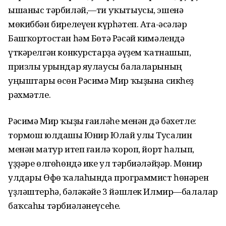
ышаныс тәрбиләй,—ти уҡытыусы, эшенә
мөкиббән бирелеүен күрһәтеп. Ата-әсәләр
Башҡортостан һәм Бөтә Рәсәй кимәлендә
үткәрелгән конкурстарҙа әүҙем ҡатнашып,
призлы урындар яулаусы балаларының
уңыштары өсөн Рәсимә Мир ҡыҙына сикһеҙ
рәхмәтле.
Рәсимә Мир ҡыҙы ғаиләһе менән дә бәхетле:
тормош юлдашы Юнир Юлай улы Тусалин
менән матур итеп ғаилә ҡороп, йорт һалып,
үҙҙәре өлгөһөндә ике ул тәрбиәләйҙәр. Мөнир
улдары Өфө ҡалаһында программист һөнәрен
үҙләштерһә, бәләкәйе 3 йәшлек Илмир—балалар
баҡсаһы тәрбиәләнеүсеһе.