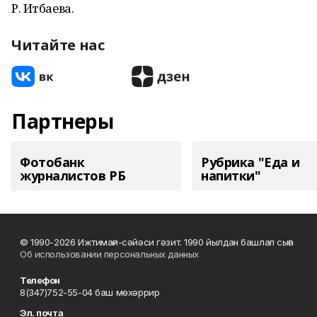
Р. Итбаева.
Читайте нас
Партнеры
Фотобанк
Рубрика "Еда и
журналистов РБ
напитки"
© 1990-2026 Ижтимағи-сәйәси гәзит. 1990 йылдан башлап сыға
Об использовании персональных данных
Телефон
8(347)752-55-04 баш мөхәррир
Эл. почта