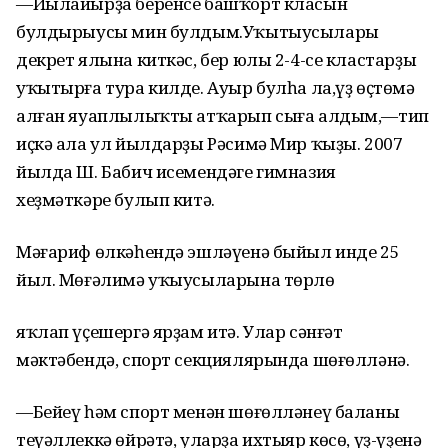
—Йылайырҙа беренсе башҡорт класын
булдырыусы мин булдым.Уҡытыусылары
декрет ялына киткәс, бер юлы 2-4-се кластарҙы
уҡытырға тура килде. Ауыр булһа ла,үҙ өҫтөмә
алған яуаплылыҡты атҡарып сыға алдым,—тип
иҫкә ала ул йылдарҙы Рәсимә Мир ҡыҙы. 2007
йылда Ш. Бабич исемендәге гимназия
хеҙмәткәре булып китә.
Мәғариф өлкәһендә эшләүенә быйыл инде 25
йыл. Мөғәлимә уҡыусыларына төрлө
яҡлап үҫешергә ярҙам итә. Улар сәнғәт
мәктәбендә, спорт секциялярында шөғөлләнә.
—Бейеү һәм спорт менән шөғөлләнеү баланы
теүәллеккә өйрәтә, уларҙа ихтыяр көсө, үҙ-үҙенә