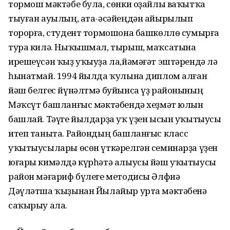
тормош мәктәбе була, сөнки оҙайлы ваҡытҡа
тыуған ауылың, ата-әсәйеңдән айырылып
торорға, студент тормошона башкөллө сумырға
тура килә. Ныҡышмал, тырыш, маҡсатына
ирешеүсән ҡыҙ уҡыуҙа ла,йәмәғәт эштәрендә лә
һынатмай. 1994 йылда ҡулына диплом алған
йәш белгес йүнәлтмә буйынса үҙ районының
Мәҡсүт башланғыс мәктәбендә хеҙмәт юлын
башлай. Тәүге йылдарҙа уҡ үҙен ысын уҡытыусы
итеп таныта. Райондың башланғыс класс
уҡытыусылары өсөн үткәрелгән семинарҙа үҙен
юғары кимәлдә күрһәтә алыусы йәш уҡытыусы
район мәғариф бүлеге методисы Әлфиә
Дәүләтша ҡыҙынан Йылайыр урта мәктәбенә
саҡырыу ала.