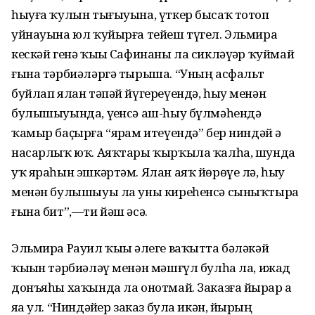
һыуға ҡулын тығыуына, үткер бысаҡ тотоп
уйнауына юл ҡуйырға тейеш түгел. Эльмира
кескәй генә ҡыҙы Сафинаны ла сикләүҙәр ҡуймай
ғына тәрбиәләргә тырыша. “Уның асфальт
буйлап ялан тәпәй йүгереүендә, һыу менән
булышыуында, үҙенсә аш-һыу бүлмәһендә
ҡамыр баҫырға “ярҙам итеүендә” бер ниндәй ҙә
насарлыҡ юҡ. Аяҡтары ҡырҡыла ҡалһа, шунда
уҡ яраһын эшкәртәм. Ялан аяҡ йөрөүе лә, һыу
менән булышыуы ла уны киреһенсә сыныҡтыра
ғына бит”,—ти йәш әсә.
Эльмира Рауил ҡыҙы әлеге ваҡытта бәләкәй
ҡыҙын тәрбиәләү менән мәшғүл булһа ла, ижад
донъяһы хаҡында ла онотмай. Заказға йырҙар ҙа
яҙа ул. “Ниндәйҙер заказ була икән, йырҙың