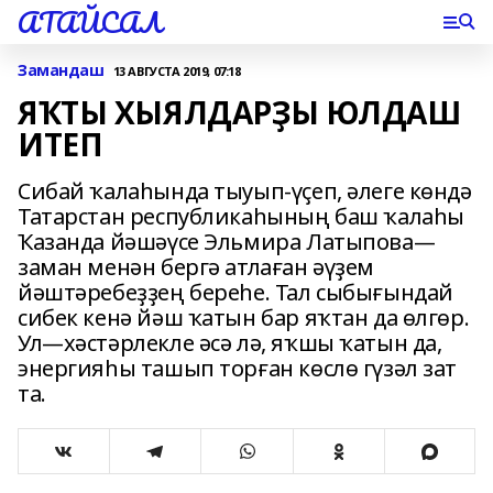
АТАЙСАЛ
Замандаш
13 АВГУСТА 2019, 07:18
ЯҠТЫ ХЫЯЛДАРҘЫ ЮЛДАШ
ИТЕП
Сибай ҡалаһында тыуып-үҫеп, әлеге көндә
Татарстан республикаһының баш ҡалаһы
Ҡазанда йәшәүсе Эльмира Латыпова—
заман менән бергә атлаған әүҙем
йәштәребеҙҙең береһе. Тал сыбығындай
сибек кенә йәш ҡатын бар яҡтан да өлгөр.
Ул—хәстәрлекле әсә лә, яҡшы ҡатын да,
энергияһы ташып торған көслө гүзәл зат
та.