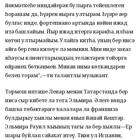
йөкмәткеһе ниндәйерәк булырға тейешлеген
һорашам да, һүҙҙәрен яҙырға ултырам. Һүҙҙәре әҙер
булғас инде, фортепиано артында көйөн ижад
итә башлайым. Йыр ижад итергә кәрәкһә, илһам
көтөп ултырмайым. Улайға китһә, уның бер нисә
айға бер генә килеүе лә мөмкин. Мин инде заказ
яһаусы клиенттарымдың теләктәрен тойорға
өйрәнеп бөткәнмен. Минән нимә көткәндәрен
белеп торам”,—ти талантлы музыкант.
Тормош иптәше Ленар менән Татарстанда бер
нисә сыр кибете лә тота Эльмира. Әлеге көндә
башҡа төбәктәрҙәге ҡалаларҙа ла франшиза
булдырыу хыялы менән янып йәшәй йәштәр.
Эльмира Рауил ҡыҙының тағы ла бер хыялы—Ер
шары буйлап сәйәхәт итеү. Тиҙҙән ул Испания,