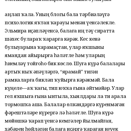
аңлап ҡала. Уның блогы бала тәрбиәләүгә
психологик яҡтан ҡарауы менән үҙенсәлекле.
Эльмира иҫәпләүенсә, балаға иң тәү сиратта
шәхес булараҡ ҡарарға кәрәк. Кес кенә
булыуҙарына ҡарамаҫтан, улар яҡшыны
ямандан айырырға һәләтле һәм уларҙың
һиҙемләү тойғоһо бик көслө. Шуға күрә балаларҙы
артыҡ ныҡ әпәүләргә, “ярамай” тигән
рамкаларға бикләп ҡуйырға кәрәкмәй. Бала
күңеле—аҡ ҡағыҙ, тип юҡҡа ғына әйтмәйҙәр. Улар
гел яҡшыға ғына ынтыла, хыялдары ла тиҙ арала
тормошҡа аша. Балалар өлкәндәргә күренмәгән
фәрештәләрҙе күрергә лә һәләтле. Шуға күрә
мөйөшкә ҡарап үҙенсә кемгәлер йылмайған,
хәбәрен һөйләгән балаға иҫәргә ҡараған кеүек