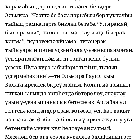
ҡарамаһындар ине, тип теләген белдерҙе
Эльмира. “Ғәҙәттә беҙ балаларыбыҙҙы бер туҡтауһыҙ
тыйып, рамкаларға бикләп бөтәбеҙ. “Ул ярамай,
был ярамай”, “ҡолап китмә”, “ауыҙыңа бысраҡ
ҡапма”, “күләүектә уйнама” тигәнерәк
тыйыуҙарҙы ишетеп үҫкән бала үҙ-үҙенә ышанмаған,
үҙен яратмаған, кәм итеп тойған кеше булып
үҫәсәк. Шуға күрә сабыйҙарҙы тыйып, тыҡып
үҫтермәһәк ине”,—ти Эльмира Рауил ҡыҙы.
Балаға иреклек биреү мөһим. Ҡолап, йә абынып
киткән сағында эргәһендә бөтөрөлөү, әпәүләү
уның үҙ-үҙенә ышанысын бөтөрәсәк. Артабан ул
гел генә кемдәндер ярҙам көтәсәк, үҙен һәр ваҡыт
йәлләтәсәк. Әлбиттә, баланы үҙ иркенә ҡуйыу уға
бөтөнләйе менән ҡул һелтәүҙе аңлатмай.
Мәҫәлән, бер ата-әсә лә күрәләтә балаһының эҫе