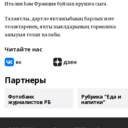
Италия һәм Франция буйлап круизға сыға.
Талантлы, дәртле яҡташыбыҙҙың барлыҡ изге
теләктәренең, яҡты хыялдарының тормошҡа
ашыуын теләп ҡалабыҙ.
Читайте нас
Партнеры
Фотобанк
Рубрика "Еда и
журналистов РБ
напитки"