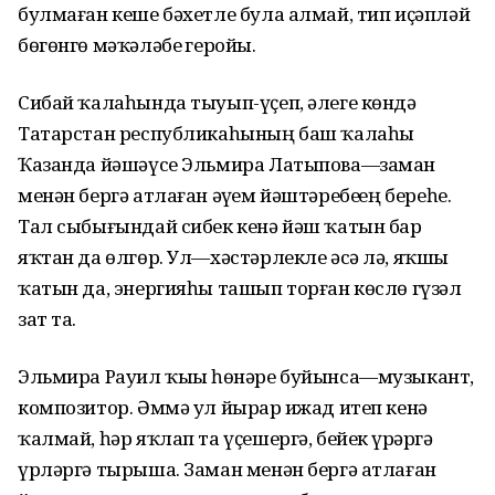
булмаған кеше бәхетле була алмай, тип иҫәпләй
бөгөнгө мәҡәләбеҙ геройы.
Сибай ҡалаһында тыуып-үҫеп, әлеге көндә
Татарстан республикаһының баш ҡалаһы
Ҡазанда йәшәүсе Эльмира Латыпова—заман
менән бергә атлаған әүҙем йәштәребеҙҙең береһе.
Тал сыбығындай сибек кенә йәш ҡатын бар
яҡтан да өлгөр. Ул—хәстәрлекле әсә лә, яҡшы
ҡатын да, энергияһы ташып торған көслө гүзәл
зат та.
Эльмира Рауил ҡыҙы һөнәре буйынса—музыкант,
композитор. Әммә ул йырҙар ижад итеп кенә
ҡалмай, һәр яҡлап та үҫешергә, бейек үрҙәргә
үрләргә тырыша. Заман менән бергә атлаған