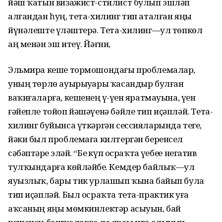
йәш ҡатын визажист-стилист булып эшләп
алғандан һуң, тета-хилинг тип аталған яңы
йүнәлеште үҙләштерә. Тета-хилинг—ул төпкөл
аң менән эш итеү. Йәғни,
Эльмира кеше тормошондағы проблемалар,
уның төрлө ауырыуҙары ҡасандыр булған
ваҡиғаларға, кешенең үҙ-үҙен яратмауына, үҙен
ғәйепле тойоп йәшәүенә бәйле тип иҫәпләй. Тета-
хилинг буйынса үткәргән сессияларында теге,
йәки был проблемаға килтергән беренсел
сәбәптәрҙе эҙләй. “Беҙ күп осраҡта үҙебеҙҙе негатив
тулҡындарға көйләйбеҙ. Кемдер байлыҡ—ул
яуызлыҡ, бары тик урлашып ҡына байып була
тип иҫәпләй. Был осраҡта тета-практик уға
аҡсаның яңы мөмкинлектәр асыуын, бай