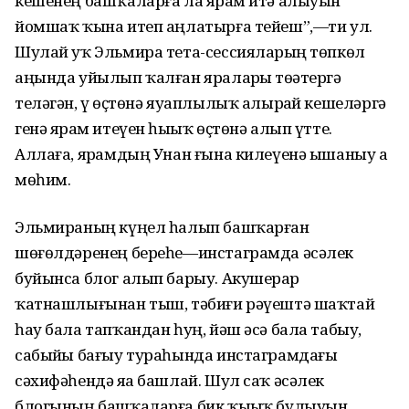
кешенең башҡаларға ла ярҙам итә алыуын
йомшаҡ ҡына итеп аңлатырға тейеш”,—ти ул.
Шулай уҡ Эльмира тета-сессияларҙың төпкөл
аңында уйылып ҡалған яраларҙы төҙәтергә
теләгән, үҙ өҫтөнә яуаплылыҡ алырҙай кешеләргә
генә ярҙам итеүен һыҙыҡ өҫтөнә алып үтте.
Аллаға, ярҙамдың Унан ғына килеүенә ышаныу ҙа
мөһим.
Эльмираның күңел һалып башҡарған
шөғөлдәренең береһе—инстаграмда әсәлек
буйынса блог алып барыу. Акушерҙар
ҡатнашлығынан тыш, тәбиғи рәүештә шаҡтай
һау бала тапҡандан һуң, йәш әсә бала табыу,
сабыйҙы бағыу тураһында инстаграмдағы
сәхифәһендә яҙа башлай. Шул саҡ әсәлек
блогының башҡаларға бик ҡыҙыҡ булыуын