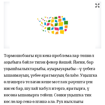
Тормошобоҙҙағы күп кенә проблемалар төпкөл
аңыбыҙға бәйле тигән фекер йәшәй. Йәғни, бар
уңышһыҙлыҡтарыбыҙ, ауырыуҙарыбыҙ—үҙ-үҙебеҙгә
ышанмауҙың, үҙебеҙҙе яратмауҙың бәләһе. Уңышҡа
өлгәшергә теләгән кеше мотлаҡ рәүештә үҙен
нисек бар, шулай ҡабул итергә, яратырға, үҙ
көсөнә ышанырға тейеш. Сөнки уңышҡа тик
көслөләр генә өлгәшә ала. Рух ныҡлығы