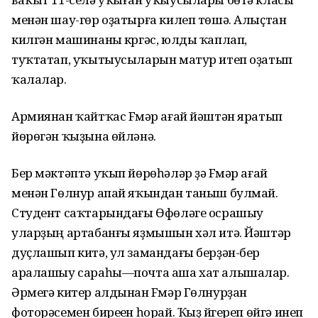
менән шау-гөр оҙатырға килеп төшә. Алыҫтан
килгән машинаны күргәс, юлды ҡаплап,
туҡтатап, уҡытыусыларын матур итеп оҙатып
ҡалалар.
Армиянан ҡайтҡас Fүмәр ағай йәштән яратып
йөрөгән ҡыҙына өйләнә.
Бер мәктәптә уҡып йөрөһәләр ҙә Fүмәр ағай
менән Гөлнур апай яҡындан таныш булмай.
Студент саҡтарындағы Өфөләге осрашыу
уларҙың артабанғы яҙмышын хәл итә. Йәштәр
дуҫлашып китә, ул замандағы берҙән-бер
аралашыу сараһы—почта аша хат алышалар.
Әрмегә китер алдынан Fүмәр Гөлнурҙан
фоторәсемен биреүен һорай. Ҡыҙ йүгереп өйгә инеп