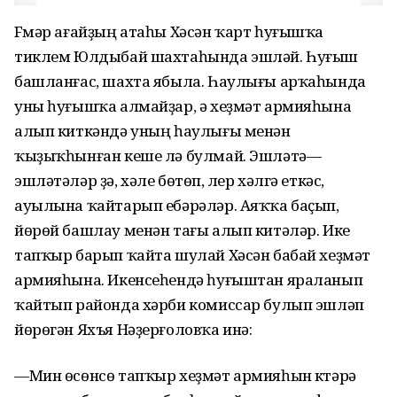
Fүмәр ағайҙың атаһы Хәсән ҡарт һуғышҡа
тиклем Юлдыбай шахтаһында эшләй. Һуғыш
башланғас, шахта ябыла. Һаулығы арҡаһында
уны һуғышҡа алмайҙар, ә хеҙмәт армияһына
алып киткәндә уның һаулығы менән
ҡыҙыҡһынған кеше лә булмай. Эшләтә—
эшләтәләр ҙә, хәле бөтөп, үлер хәлгә еткәс,
ауылына ҡайтарып ебәрәләр. Аяҡҡа баҫып,
йөрөй башлау менән тағы алып китәләр. Ике
тапҡыр барып ҡайта шулай Хәсән бабай хеҙмәт
армияһына. Икенсеһендә һуғыштан яраланып
ҡайтып районда хәрби комиссар булып эшләп
йөрөгән Яхъя Нәҙерғоловҡа инә:
—Мин өсөнсө тапҡыр хеҙмәт армияһын күтәрә