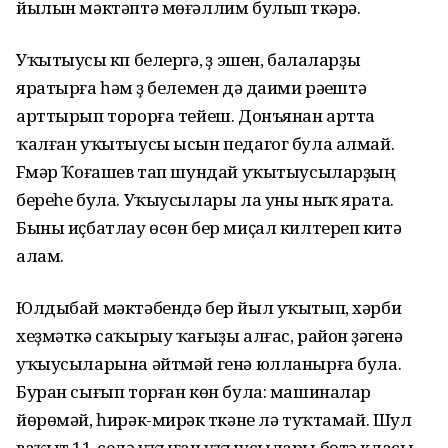
йылын мәктәптә мөғәллим булып үткәрә.
Уҡытыусы күп белергә, үҙ эшен, балаларҙы
яратырға һәм үҙ белемен дә даими рәүештә
арттырып торорға тейеш. Донъянан артта
ҡалған уҡытыусы ысын педагог була алмай.
Fүмәр Ҡоғашев тап шундай уҡытыусыларҙың
береһе була. Уҡыусылары ла уны ныҡ ярата.
Быны иҫбатлау өсөн бер миҫал килтереп китә
алам.
Юлдыбай мәктәбендә бер йыл уҡытып, хәрби
хеҙмәткә саҡырыу ҡағыҙы алғас, район үҙәгенә
уҡыусыларына әйтмәй генә юлланырға була.
Буран сығып торған көн була: машиналар
йөрөмәй, һирәк-мирәк үткәне лә туҡтамай. Шул
ваҡыт 11-селә уҡыған уҡыусылары бөтә класы