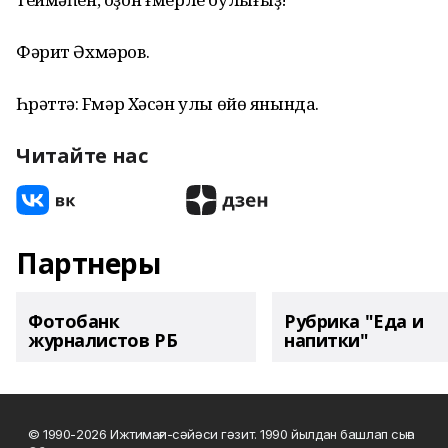
Фәрит Әхмәров.
Һүрәттә: Fүмәр Хәсән улы өйө янында.
Читайте нас
Партнеры
Фотобанк
Рубрика "Еда и
журналистов РБ
напитки"
© 1990-2026 Ижтимағи-сәйәси гәзит. 1990 йылдан башлап сыға