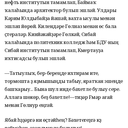
нефть институтын тамамлап, Баймаҡ
ҡалаһында архитектор булып эшләй. Улдары
Кәрим Юлдыбайҙа йәшәй, вахта ысулы менән
эшләп йөрөй. Килендәре Гөлназ менән өс бала
үҫтерәләр. Кинйәкәйҙәре Гөлкәй, Сибай
ҡалаһында политехник колледж һәм БДУ-ның
Сибай институтын тамамлап, Күмертауҙа
иҡтисадсы булып эшләй.
—Татыулыҡ, бер-береңде ихтирам итеү,
тормошта үҙ яҙмышыңды табыу, яратҡан эшеңде
башҡарыу... Бына шул инде бәхетле булыу сере.
Аллаға шөкөр, беҙ бәхетле!—тиҙәр Fүмәр ағай
менән Гөлнур еңгәй.
Ябай һүҙҙәргә ни өҫтәйһең? Бәхетегеҙгә күҙ
теймәһен, оҙон ғүмерле булығыҙ!