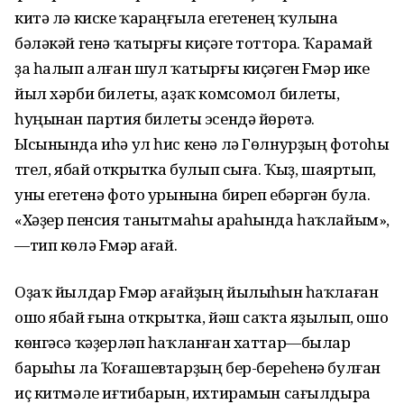
китә лә киске ҡараңғыла егетенең ҡулына
бәләкәй генә ҡатырғы киҫәге тоттора. Ҡарамай
ҙа һалып алған шул ҡатырғы киҫәген Fүмәр ике
йыл хәрби билеты, аҙаҡ комсомол билеты,
һуңынан партия билеты эсендә йөрөтә.
Ысынында иһә ул һис кенә лә Гөлнурҙың фотоһы
түгел, ябай открытка булып сыға. Ҡыҙ, шаяртып,
уны егетенә фото урынына биреп ебәргән була.
«Хәҙер пенсия танытмаһы араһында һаҡлайым»,
—тип көлә Fүмәр ағай.
Оҙаҡ йылдар Fүмәр ағайҙың йылыһын һаҡлаған
ошо ябай ғына открытка, йәш саҡта яҙылып, ошо
көнгәсә ҡәҙерләп һаҡланған хаттар—былар
барыһы ла Ҡоғашевтарҙың бер-береһенә булған
иҫ китмәле иғтибарын, ихтирамын сағылдыра