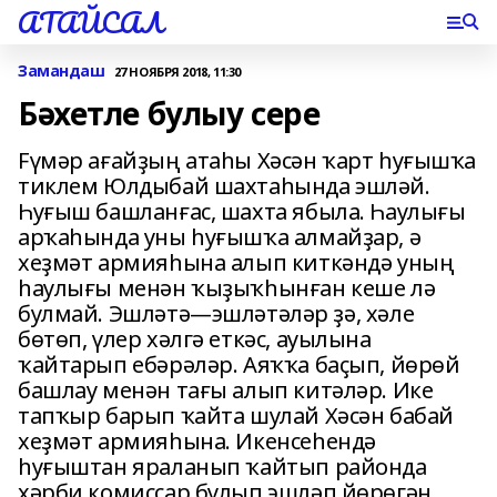
АТАЙСАЛ
Замандаш
27 НОЯБРЯ 2018, 11:30
Бәхетле булыу сере
Fүмәр ағайҙың атаһы Хәсән ҡарт һуғышҡа
тиклем Юлдыбай шахтаһында эшләй.
Һуғыш башланғас, шахта ябыла. Һаулығы
арҡаһында уны һуғышҡа алмайҙар, ә
хеҙмәт армияһына алып киткәндә уның
һаулығы менән ҡыҙыҡһынған кеше лә
булмай. Эшләтә—эшләтәләр ҙә, хәле
бөтөп, үлер хәлгә еткәс, ауылына
ҡайтарып ебәрәләр. Аяҡҡа баҫып, йөрөй
башлау менән тағы алып китәләр. Ике
тапҡыр барып ҡайта шулай Хәсән бабай
хеҙмәт армияһына. Икенсеһендә
һуғыштан яраланып ҡайтып районда
хәрби комиссар булып эшләп йөрөгән