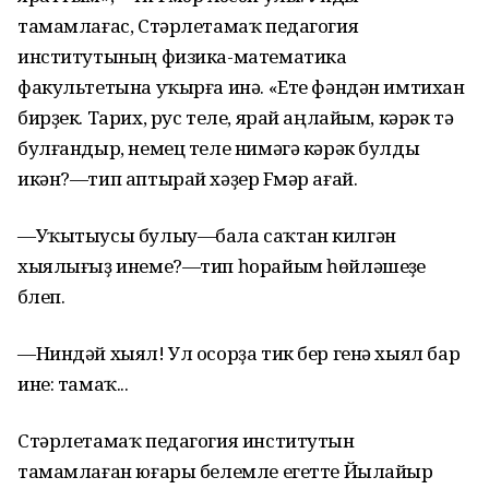
тамамлағас, Стәрлетамаҡ педагогия
институтының физика-математика
факультетына уҡырға инә. «Ете фәндән имтихан
бирҙек. Тарих, рус теле, ярай аңлайым, кәрәк тә
булғандыр, немец теле нимәгә кәрәк булды
икән?—тип аптырай хәҙер Fүмәр ағай.
—Уҡытыусы булыу—бала саҡтан килгән
хыялығыҙ инеме?—тип һорайым һөйләшеүҙе
бүлеп.
—Ниндәй хыял! Ул осорҙа тик бер генә хыял бар
ине: тамаҡ...
Стәрлетамаҡ педагогия институтын
тамамлаған юғары белемле егетте Йылайыр