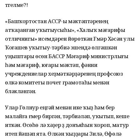
түгелме?!
«Башҡортостан АССР-ы мәктәптәренең
атҡаҙанған уҡытыусыһы», «Халыҡ мәғарифы
отличнигы» исемдәрен йөрөткән Fүмәр Хәсән улы
Ҡоғашев уҡытыу-тәрбиә эшендә өлгәшкән
уңыштары өсөн БАССР Мәғариф министрлығы
һәм мәғариф, юғары мәктәп, фәнни
учреждениелар хеҙмәткәрҙәренең профсоюз
өлкә комитеты почет грамотаһы менән
бүләкләнгән.
Улар Гөлнур еңгәй менән ике ҡыҙ һәм бер
малайға ғүмер биргән, тәрбиәләп, уҡытып, кеше
иткән. Өсөһө лә хәҙер үҙ донъяһын ҡороп, матур
итеп йәшәп ята. Өлкән ҡыҙҙары Зилә, Өфөлә