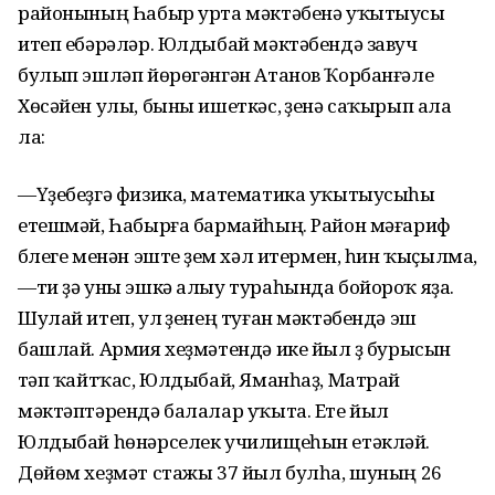
районының Һабыр урта мәктәбенә уҡытыусы
итеп ебәрәләр. Юлдыбай мәктәбендә завуч
булып эшләп йөрөгәнгән Атанов Ҡорбанғәле
Хөсәйен улы, быны ишеткәс, үҙенә саҡырып ала
ла:
—Үҙебеҙгә физика, математика уҡытыусыһы
етешмәй, Һабырға бармайһың. Район мәғариф
бүлеге менән эште үҙем хәл итермен, һин ҡыҫылма,
—ти ҙә уны эшкә алыу тураһында бойороҡ яҙа.
Шулай итеп, ул үҙенең туған мәктәбендә эш
башлай. Армия хеҙмәтендә ике йыл үҙ бурысын
үтәп ҡайтҡас, Юлдыбай, Яманһаҙ, Матрай
мәктәптәрендә балалар уҡыта. Ете йыл
Юлдыбай һөнәрселек училищеһын етәкләй.
Дөйөм хеҙмәт стажы 37 йыл булһа, шуның 26