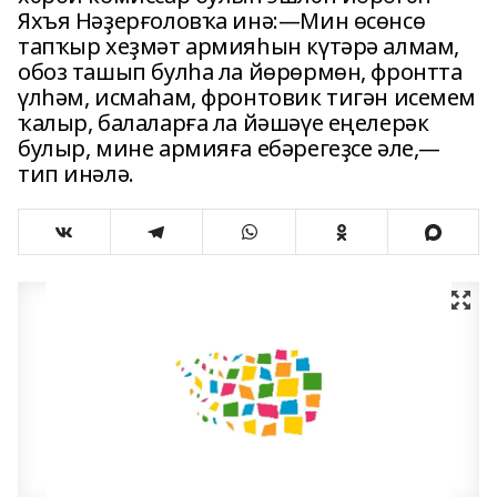
Яхъя Нәҙерғоловҡа инә:—Мин өсөнсө
тапҡыр хеҙмәт армияһын күтәрә алмам,
обоз ташып булһа ла йөрөрмөн, фронтта
үлһәм, исмаһам, фронтовик тигән исемем
ҡалыр, балаларға ла йәшәүе еңелерәк
булыр, мине армияға ебәрегеҙсе әле,—
тип инәлә.