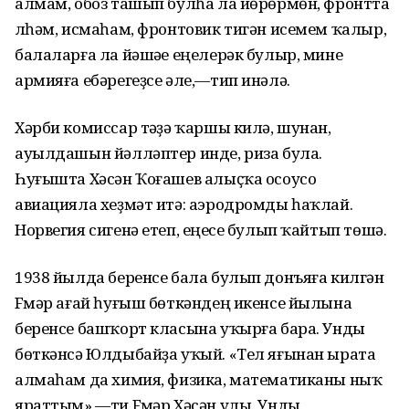
алмам, обоз ташып булһа ла йөрөрмөн, фронтта
үлһәм, исмаһам, фронтовик тигән исемем ҡалыр,
балаларға ла йәшәүе еңелерәк булыр, мине
армияға ебәрегеҙсе әле,—тип инәлә.
Хәрби комиссар тәүҙә ҡаршы килә, шунан,
ауылдашын йәлләптер инде, риза була.
Һуғышта Хәсән Ҡоғашев алыҫҡа осоусо
авиацияла хеҙмәт итә: аэродромды һаҡлай.
Норвегия сигенә етеп, еңеүсе булып ҡайтып төшә.
1938 йылда беренсе бала булып донъяға килгән
Fүмәр ағай һуғыш бөткәндең икенсе йылына
беренсе башҡорт класына уҡырға бара. Унды
бөткәнсә Юлдыбайҙа уҡый. «Тел яғынан ырата
алмаһам да химия, физика, математиканы ныҡ
яраттым»,—ти Fүмәр Хәсән улы. Унды