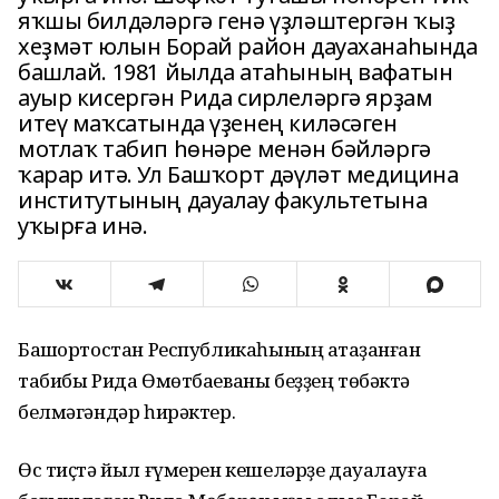
яҡшы билдәләргә генә үҙләштергән ҡыҙ
хеҙмәт юлын Борай район дауаханаһында
башлай. 1981 йылда атаһының вафатын
ауыр кисергән Рида сирлеләргә ярҙам
итеү маҡсатында үҙенең киләсәген
мотлаҡ табип һөнәре менән бәйләргә
ҡарар итә. Ул Башҡорт дәүләт медицина
институтының дауалау факультетына
уҡырға инә.
Башҡортостан Республикаһының атҡаҙанған
табибы Рида Өмөтбаеваны беҙҙең төбәктә
белмәгәндәр һирәктер.
Өс тиҫтә йыл ғүмерен кешеләрҙе дауалауға