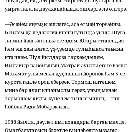
тигәндәй, Рида төркөм старостаһы булырға ла,
уҡырға ла, ҡала дауаханаһында эшләргә лә өлгөрә.
—Әсәйем яңғыҙы эшләгәс, аҡса етмәй торғайны.
Һеңлем дә педагогия институтында уҡыны. Шуға
ла мин йәштән эшкә егелдем. Юғары стипендия
һәм эш хаҡы алғас, үҙ-үҙемде тулыһынса тәьмин
итә инем. Шул йылдарҙа төркөмдәшем,
Йылайыр районының Матрай ауылы егете Рәсүл
Мөхәмәт улы менән дуҫлашып йөрөнөк һәм 5-се
курста ғаилә ҡороп ебәрҙек. Тормош иптәшем
миңә бар яҡлап ышаныслы терәк, уның менән
тормошом яйлы, күңелем тыныс минең,—тип
һөйөнә Рида Мөбәрәк ҡыҙы.
1988 йылда, дәүләт имтихандары барған мәлдә,
Өмөтбаевтарҙың бәхетле ғаиләһендә ҡыҙҙары