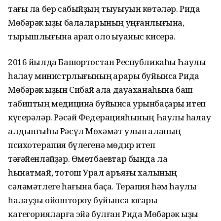
тағы ла бер сабыйҙың тыуыуын көтәләр. Рида
Мөбәрәк ҡыҙы балаларының уңғанлығына,
тырышлығына ҡарап оло ҡыуаныс кисерә.
2016 йылда Башҡортостан Республикаһы Һаулыҡ
һаҡлау министрлығының ҡарары буйынса Рида
Мөбәрәк ҡыҙын Сибай ҡала дауаханаһына баш
табиптың медицина буйынса урынбаҫары итеп
күсерәләр. Рәсәй Федерацияһының Һаулыҡ һаҡлау
алдынғыһы Рәсүл Мөхәмәт улын ҡаланың
психотерапия бүлегенә мөдир итеп
тәғәйенләйҙәр. Өмөтбаевтар бында ла
һынатмай, тотош Урал аръяғы халҡының
сәләмәтлеге һағына баҫа. Терапия һәм һаулыҡ
һаҡлауҙы ойоштороу буйынса юғары
категорияларға эйә булған Рида Мөбәрәк ҡыҙы