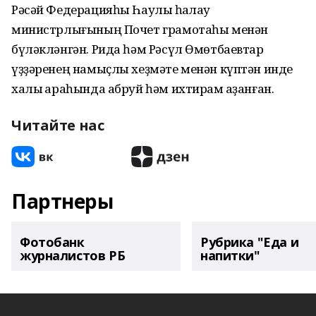
Рәсәй Федерацияһы Һаулыҡ һаҡлау
министрлығының Почет грамотаһы менән
бүләкләнгән. Рида һәм Рәсүл Өмөтбаевтар
үҙҙәренең намыҫлы хеҙмәте менән күптән инде
халыҡ араһында абруй һәм ихтирам ҡаҙанған.
Читайте нас
Партнеры
Фотобанк
Рубрика "Еда и
журналистов РБ
напитки"