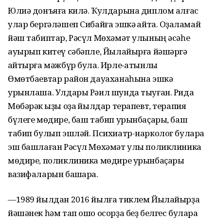
Юлиә донъяға килә. Ҡулдарына диплом алғас
улар бергәләшеп Сибайға эшкә ҡайта. Оҙаҡламай
йәш табиптар, Рәсүл Мөхәмәт улының әсәһе
ауырып китеү сәбәпле, Йылайырға йәшәргә
ҡайтырға мәжбүр була. Ирле-ҡатынлы
Өмөтбаевтар район дауаханаһына эшкә
урынлаша. Улдары Рәил шунда тыуған. Рида
Мөбәрәк ҡыҙы оҙаҡ йылдар терапевт, терапия
бүлеге мөдире, баш табип урынбаҫары, баш
табип булып эшләй. Психиатр-нарколог булараҡ
эш башлаған Рәсүл Мөхәмәт улы поликлиника
мөдире, поликлиника мөдире урынбаҫары
вазифаларын башҡара.
—1989 йылдан 2016 йылға тиклем Йылайырҙа
йәшәнек һәм тап ошо осорҙа беҙ белгес булараҡ