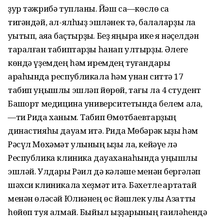
ҙур тәжрибә тупланыҡ. Йәш саҡ—көслө саҡ
тигәндәй, ал-ялһыҙ эшләнек тә, балаларҙы ла
уҡытып, аяҡҡа баҫтырҙыҡ. Беҙ яңыраҡ ике яҡ нәҫелдән
таралған табиптарҙы һанап ултырҙыҡ. Әлеге
көндә үҙемдең һәм иремдең туғандары
араһында республикала һәм унан ситтә 17
табип уңышлы эшләп йөрөй, тағы ла 4 студент
Башҡорт медицина университетында белем ала,
—ти Рида ханым. Табип Өмөтбаевтарҙың
династияһы дауам итә. Рида Мөбәрәк ҡыҙы һәм
Рәсүл Мөхәмәт улының ҡыҙы ла, кейәүе лә
Республика клиника дауаханаһында уңышлы
эшләй. Улдары Рәил дә кәләше менән бергәләп
шәхси клиникала хеҙмәт итә. Бәхетле ҡартатай
менән өләсәй Юлиәнең өс йәшлек улы Азатты
һөйөп туя алмай. Быйыл ҡыҙҙарының ғаиләһендә