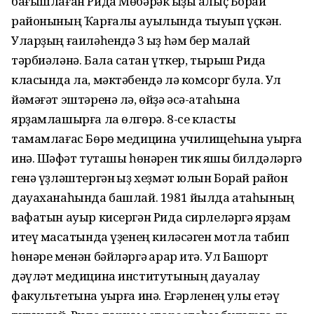
бағышлаған Рида Мөбәрәк ҡыҙы алыҫ Борай
районының Ҡарғалы ауылында тыуып үҫкән.
Уларҙың ғаиләһендә 3 ҡыҙ һәм бер малай
тәрбиәләнә. Бала саҡтан үткер, тырыш Рида
класында ла, мәктәбендә лә комсорг була. Ул
йәмәғәт эштәренә лә, өйҙә әсә-атаһына
ярҙамлашырға ла өлгөрә. 8-се класты
тамамлағас Бөрө медицина училищеһына уҡырға
инә. Шәфҡәт туташы һөнәрен тик яҡшы билдәләргә
генә үҙләштергән ҡыҙ хеҙмәт юлын Борай район
дауаханаһында башлай. 1981 йылда атаһының
вафатын ауыр кисергән Рида сирлеләргә ярҙам
итеү маҡсатында үҙенең киләсәген мотлаҡ табип
һөнәре менән бәйләргә ҡарар итә. Ул Башҡорт
дәүләт медицина институтының дауалау
факультетына уҡырға инә. Егәрленең ҡулы етәү