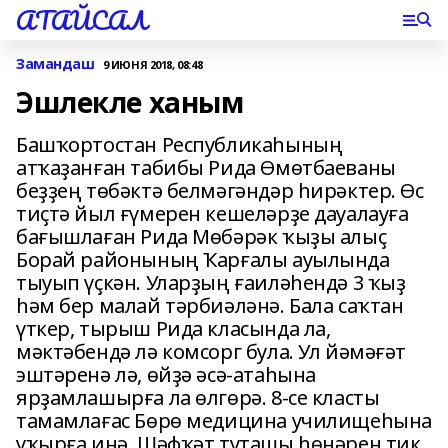
АТАЙСАЛ
Замандаш
9 ИЮНЯ 2018, 08:48
Эшлекле ханым
Башҡортостан Республикаһының
атҡаҙанған табибы Рида Өмөтбаеваны
беҙҙең төбәктә белмәгәндәр һирәктер. Өс
тиҫтә йыл ғүмерен кешеләрҙе дауалауға
бағышлаған Рида Мөбәрәк ҡыҙы алыҫ
Борай районының Ҡарғалы ауылында
тыуып үҫкән. Уларҙың ғаиләһендә 3 ҡыҙ
һәм бер малай тәрбиәләнә. Бала саҡтан
үткер, тырыш Рида класында ла,
мәктәбендә лә комсорг була. Ул йәмәғәт
эштәренә лә, өйҙә әсә-атаһына
ярҙамлашырға ла өлгөрә. 8-се класты
тамамлағас Бөрө медицина училищеһына
уҡырға инә. Шәфҡәт туташы һөнәрен тик