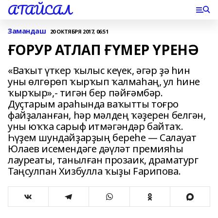
АТАЙСАЛ
Замандаш
20 ОКТЯБРЯ 2017, 06:51
ҒОРУР АТЛАП ҒҮМЕР ҮРЕНӘ
«Ваҡыт үткер ҡылыс кеүек, әгәр ҙә һин
уны өлгөрөп ҡырҡып ҡалмаһаң, ул һине
ҡырҡыр»,- тигән бер пәйғәмбәр.
Дуҫтарым араһында ваҡытты тоғро
файҙаланған, һәр мәлдең ҡәҙерен белгән,
уны юҡҡа сарыф итмәгәндәр байтаҡ.
Һүҙем шундайҙарҙың береһе — Салауат
Юлаев исемендәге дәүләт премияһы
лауреаты, танылған прозаик, драматург
Таңсулпан Хизбулла ҡыҙы Fарипова.