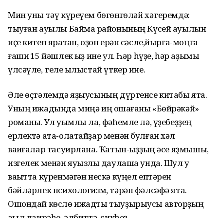
Мин уны тәү күреүем бөгөнгөләй хәтеремдә:
тыуған ауылы Баймаҡ районының Күсей ауылын
иҫе китеп яратҡан, оҙон ерән сәсле,йырға-моңға
ғашиҡ 15 йәшлек ҡыҙ ине ул. Һәр һүҙе, һәр аҙымы
үлсәүле, теле ҡылыстай үткер ине.
Әле өҫтәлемдә яҙыусының дүртенсе китабы ята.
Уның ижадында миңә иң оҡшағаны «Бөйрәкәй»
романы. Ул уҡымлы ла, фәһемле лә, үҙебеҙҙең
ерлектә ата-олатайҙар менән булған хәл
ваҡиғалар тасуирлана. Ҡатын-ҡыҙҙың әсе яҙмышы,
изгелек менән яуызлыҡ даулаша унда. Шул уҡ
ваҡытта күренмәгән нескә күңел ептәрен
бәйләрлек психологизм, тәрән фәлсәфә ята.
Ошондай көслө ижадты тыуҙырыусы авторҙың
аҡыл даирәһе, әлбиттә, сикһеҙ.