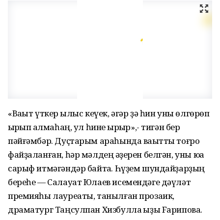
«Ваҡыт үткер ҡылыс кеүек, әгәр ҙә һин уны өлгөрөп
ҡырҡып ҡалмаһаң, ул һине ҡырҡыр»,- тигән бер
пәйғәмбәр. Дуҫтарым араһында ваҡытты тоғро
файҙаланған, һәр мәлдең ҡәҙерен белгән, уны юҡҡа
сарыф итмәгәндәр байтаҡ. Һүҙем шундайҙарҙың
береһе — Салауат Юлаев исемендәге дәүләт
премияһы лауреаты, танылған прозаик,
драматург Таңсулпан Хизбулла ҡыҙы Fарипова.