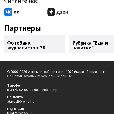
Читайте нас
Партнеры
Фотобанк
Рубрика "Еда и
журналистов РБ
напитки"
© 1990-2026 Ижтимағи-сәйәси гәзит. 1990 йылдан башлап сыға
Об использовании персональных данных
Телефон
8(347)752-55-04 баш мөхәррир
Эл. почта
ataysal90@mail.ru
Редакция
8(347)752-55-08