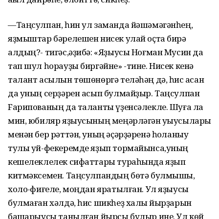
—Таңсулпан, һин ул заманда йәшәмәгәнһең,
яҙмыштар бәрелешен нисек улай оҫта бирә
алдың?- тигәс,әҙибә: «Яҙыусы Ноғман Мусин да
тап шул һорауҙы биргәйне» -тине. Нисек кенә
талант асылын төшөнөргә теләһәң дә, һис ҡасан
да уның серҙәрен асып булмайҙыр. Таңсулпан
Fарипованың да таланты үҙенсәлекле. Шуға ла
мин, юбиляр яҙыусының меңәрләгән уҡыусылары
менән бер рәттән, уның әҫәрҙәренә һоҡланыу
тулы уй-фекеремде яҙып тормайынса,уның
кешелеклелек сифаттары тураһында яҙып
китмәксемен. Таңсулпандың бөтә булмышы,
холоҡ-фиғеле, моңдан яратылған. Ул яҙыусы
булмаған хәлдә, һис шикһеҙ халыҡ йырҙарын
башҡарыусы танылған йырсы булыр ине. Ул көй