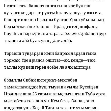
һуҙған саҡта башҡорттарға ғына хас булған
күтәренке дәртле рухты һаҡлауы, шул уҡ ваҡытта
башҡорт иленең һаҡсыһы булған Урал ҡуйынының
бер мөғжизәле өлөшө—Ирәндектең шифалы
һауаһын һәр күңелгә тарата белеүе әҙибәнең ҙур
талантҡа эйә булыуын дәлилләй.
Тормош туйҙарҙан йәки байрамдарҙан ғына
тормай. Үҙе яҙғанса ҡояшты—ай, көндө—төн,
татлы күҙ йәштәрен әсеһе лә алмаштыра.
8 йыллыҡ Сибай интернат-мәктәбен
тамамлағандан һуң, тыуған ауылы Күсейҙән
Ирәндек аша 25 саҡрым алыҫлыҡта ятҡан Түбә урта
мәктәбенә юллана ул. Кем белә, бәлки, ошо
юлдарҙа уны Хоҙай Тәғәлә талант уты менән