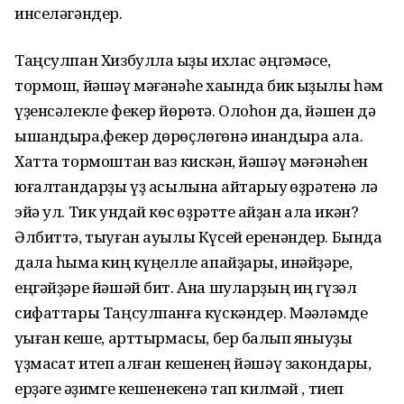
инселәгәндер.
Таңсулпан Хизбулла ҡыҙы ихлас әңгәмәсе,
тормош, йәшәү мәғәнәһе хаҡында бик ҡыҙыҡлы һәм
үҙенсәлекле фекер йөрөтә. Олоһон да, йәшен дә
ышандыра,фекер дөрөҫлөгөнә инандыра ала.
Хатта тормоштан ваз кискән, йәшәү мәғәнәһен
юғалтҡандарҙы үҙ асылына ҡайтарыу ҡөҙрәтенә лә
эйә ул. Тик ундай көс ҡөҙрәтте ҡайҙан ала икән?
Әлбиттә, тыуған ауылы Күсей еренәндер. Бында
дала һымаҡ киң күңелле апайҙары, инәйҙәре,
еңгәйҙәре йәшәй бит. Ана шуларҙың иң гүзәл
сифаттары Таңсулпанға күскәндер. Мәҡәләмде
уҡыған кеше, арттырмасы, бер балҡып яныуҙы
үҙмаҡсат итеп алған кешенең йәшәү закондары,
ерҙәге ҡәҙимге кешенекенә тап килмәй , тиеп