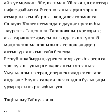
әйтеүе мөмкин. Эйе, ихтимал. Уй-хыял, аҡ өмөттәр
нәфис әҙәбиәттә. Ә төрлө ваҡлыҡтарҙан торған
ҡатмарлы ысынбарлыҡ—көндәлек тормошта.
Салауат Юлаев исемендәге дәүләт премияһы
лауреаты Таңсулпан Fарипованың көс ҡөҙрәте,
аҡыл тәрәнлеге яҙыусылығында ғына түгел. Ә
мәңгелек ҡапма-ҡаршылыҡлы төшөнсәләрҙең
алтын урталығын таба белеүҙә.
Республикабыҙҙың күренекле яҙыусыһы өсөн саҡ
төш ауған—уның аҡ елкәне алтын урталыҡта.
Уҡыусыларын тетрәндерерлек ижад емештәре
алда әле. Һаулыҡ-сәләмәтлек юлдаш булып,яңы
үрҙәр артылырға яҙһын уға.
Таңһылыу Fәйнуллина.